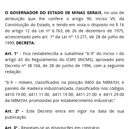
O GOVERNADOR DO ESTADO DE MINAS GERAIS
, no uso de
atribuição que lhe confere o artigo 90, inciso VII, da
Constituição do Estado, e tendo em vista o disposto no § 16
do artigo 12 da Lei nº 6.763, de 26 de dezembro de 1975,
acrescentado pelo art. 1º da Lei nº 13.271, de 28 de julho de
1999,
DECRETA:
Art. 1
º - Fica restabelecida a subalínea "b.9" do inciso I do
artigo 43 do Regulamento do ICMS (RICMS), aprovado pelo
Decreto nº 38.104, de 28 de junho de 1996, com a seguinte
redação:
"b.9 – móveis, classificados na posição 9403 da NBM/SH, e
painéis de madeira industrializada, classificados nos códigos
4410.19.00, 4411.11.00, 4411.19.00, 4411.21.00 e 4411.29.00
da NBM/SH, promovidas por estabelecimento industrial;"
Art. 2º -
Este Decreto entra em vigor na data de sua
publicação.
Art. 3º
- Revogam-se as disposições em contrário.