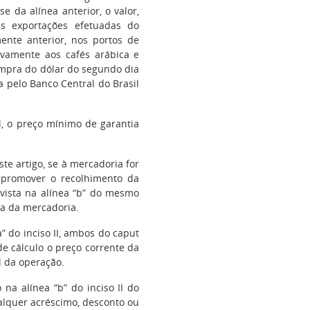
se da alínea anterior, o valor,
s exportações efetuadas do
ente anterior, nos portos de
tivamente aos cafés arábica e
ompra do dólar do segundo dia
 pelo Banco Central do Brasil
l, o preço mínimo de garantia
ste artigo, se à mercadoria for
 promover o recolhimento da
evista na alínea “b” do mesmo
sa da mercadoria.
a” do inciso II, ambos do caput
de cálculo o preço corrente da
l da operação.
na alínea “b” do inciso II do
alquer acréscimo, desconto ou