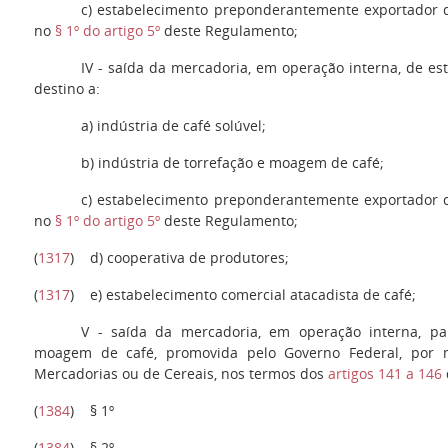
c
) estabelecimento preponderantemente exportador de
no
§ 1º do artigo 5º
deste Regulamento;
IV
- saída da mercadoria, em operação interna, de es
destino a:
a
) indústria de café solúvel;
b
) indústria de torrefação e moagem de café;
c
) estabelecimento preponderantemente exportador de
no
§ 1º do artigo 5º
deste Regulamento;
(
1317
)
d)
cooperativa de produtores;
(
1317
)
e)
estabelecimento comercial atacadista de café;
V
- saída da mercadoria, em operação interna, pa
moagem de café, promovida pelo Governo Federal, por m
Mercadorias ou de Cereais, nos termos dos
artigos 141 a 146
(
1384
)
§ 1º
(
1384
)
§ 2º