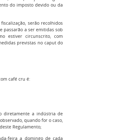
mento do imposto devido ou da
iscalização, serão recolhidos
ue passarão a ser emitidas sob
o estiver circunscrito, com
edidas previstas no caput do
om café cru é:
o diretamente a indústria de
 observado, quando for o caso,
deste Regulamento;
nda-feira a domingo de cada