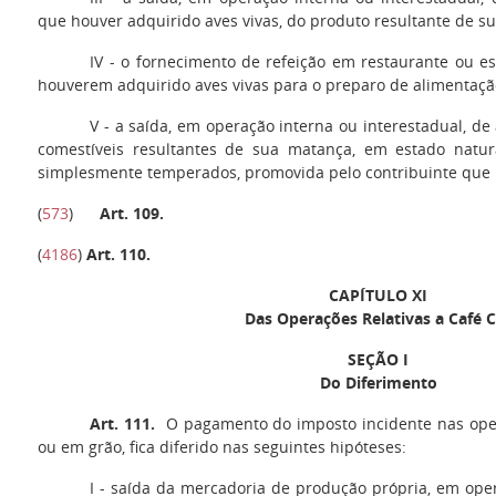
que houver adquirido aves vivas, do produto resultante de su
IV -
o fornecimento de refeição em restaurante ou es
houverem adquirido aves vivas para o preparo de alimentaçã
V
- a saída, em operação interna ou interestadual, de
comestíveis resultantes de sua matança, em estado natura
simplesmente temperados, promovida pelo contribuinte que 
(
573
)
Art. 109
.
(
4186
)
Art. 110.
CAPÍTULO XI
Das Operações Relativas a Café 
S
EÇÃO I
Do Diferimento
Art. 111.
O pagamento do imposto incidente nas ope
ou em grão, fica diferido nas seguintes hipóteses:
I
- saída da mercadoria de produção própria, em ope