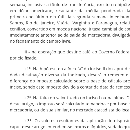
semana, inclusive a título de transferência, exceto na hipóte
em dólar americano, resultante da média ponderada da
primeiro ao último dia útil da segunda semana imediatam
Santos, Rio de Janeiro, Vitória, Varginha e Paranaguá, rela
conillon, convertido em moeda nacional à taxa cambial de c
imediatamente anterior ao da saída da mercadoria, divulgada
no fechamento do câmbio livre;
III
- na operação que destine café ao Governo Federa
por ele fixado.
§ 1º
Na hipótese da alínea “a” do inciso II do caput de
dada destinação diversa da indicada, deverá o remetente
diferença do imposto calculado sobre a base de cálculo pr
inciso, sendo este imposto devido a contar da data da remes
§ 2º
Na falta do valor fixado no inciso I ou na alínea “
deste artigo, o imposto será calculado tomando-se por base 
mercadoria, ou de sua similar, no mercado atacadista do loca
§ 3º
Os valores resultantes da aplicação do disposto 
caput deste artigo entendem-se exatos e líquidos, vedado qu