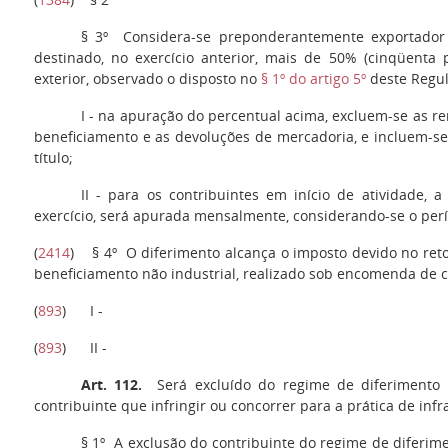
§ 3º
Considera-se preponderantemente exportador 
destinado, no exercício anterior, mais de 50% (cinqüenta 
exterior, observado o disposto no
§ 1º do artigo 5º
deste Regul
I
- na apuração do percentual acima, excluem-se as 
beneficiamento e as devoluções de mercadoria, e incluem-se
título;
II
- para os contribuintes em início de atividade, 
exercício, será apurada mensalmente, considerando-se o perí
(
2414
)
§ 4º
O diferimento alcança o imposto devido no reto
beneficiamento não industrial, realizado sob encomenda de c
(
893
)
I
-
(
893
)
II
-
Art. 112.
Será excluído do regime de diferimento p
contribuinte que infringir ou concorrer para a prática de infr
§ 1º
A exclusão do contribuinte do regime de diferime