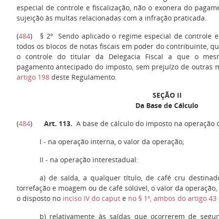
especial de controle e fiscalização, não o exonera do paga
sujeição às multas relacionadas com a infração praticada.
(
484
)
§ 2º
Sendo aplicado o regime especial de controle e f
todos os blocos de notas fiscais em poder do contribuinte, q
o controle do titular da Delegacia Fiscal a que o mesm
pagamento antecipado do imposto, sem prejuízo de outras m
artigo 198
deste Regulamento.
S
EÇÃO II
Da Base de Cálculo
(
484
)
Art. 113.
A base de cálculo do imposto na operação c
I
- na operação interna, o valor da operação;
II
- na operação interestadual:
a)
de saída, a qualquer título, de café cru destinad
torrefação e moagem ou de café solúvel, o valor da operação,
o disposto no
inciso IV do caput
e
no § 1º, ambos do artigo 43
b
) relativamente às saídas que ocorrerem de segu