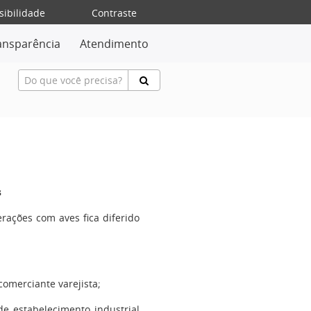
sibilidade
Contraste
ansparência
Atendimento
s
ações com aves fica diferido
comerciante varejista;
de estabelecimento industrial