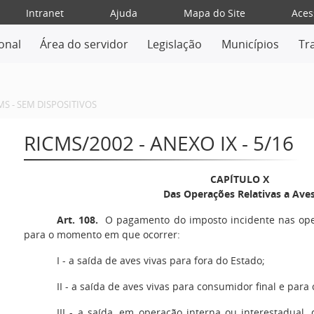
Intranet
Ajuda
Mapa do Site
Aces
ional
Área do servidor
Legislação
Municípios
Tr
MS - SEM DISPOSITIVOS
RICMS/2002 - ANEXO IX - 5/16
CAPÍTULO X
Das Operações Relativas a Ave
Art. 108.
O pagamento do imposto incidente nas oper
para o momento em que ocorrer:
I
- a saída de aves vivas para fora do Estado;
II
- a saída de aves vivas para consumidor final e para 
III
- a saída, em operação interna ou interestadual, 