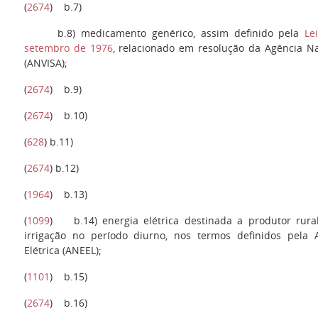
(
2674
)
b.7
)
b.8)
medicamento genérico, assim definido pela
Le
setembro de 1976
, relacionado em resolução da Agência Nac
(ANVISA);
(
2674
)
b.9
)
(
2674
)
b.10)
(
628
)
b.11
)
(
2674
)
b.12
)
(
1964
)
b.13
)
(
1099
)
b.14)
energia elétrica destinada a produtor rura
irrigação no período diurno, nos termos definidos pela 
Elétrica (ANEEL);
(
1101
)
b.15
)
(
2674
)
b.16
)