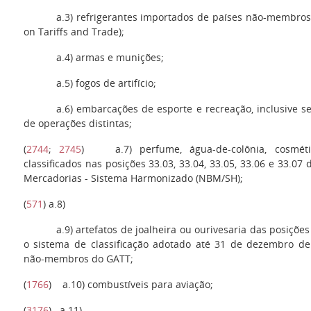
a.3
) refrigerantes importados de países não-membro
on Tariffs and Trade);
a.4
) armas e munições;
a.5)
fogos de artifício;
a.6
) embarcações de esporte e recreação, inclusive s
de operações distintas;
(
2744
;
2745
)
a.7
) perfume, água-de-colônia, cosmé
classificados nas posições 33.03, 33.04, 33.05, 33.06 e 33.07
Mercadorias - Sistema Harmonizado (NBM/SH);
(
571
)
a.8
)
a.9
) artefatos de joalheira ou ourivesaria das posiç
o sistema de classificação adotado até 31 de dezembro de
não-membros do GATT;
(
1766
)
a.10
) combustíveis para aviação;
(
3176
)
a.11
)