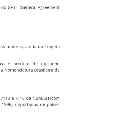
s do GATT (General Agreement
eus motores, ainda que objeto
tico e produto de toucador,
 da Nomenclatura Brasileira de
ões 7113 a 7116 da NBM/SH (com
 1996), importados de países