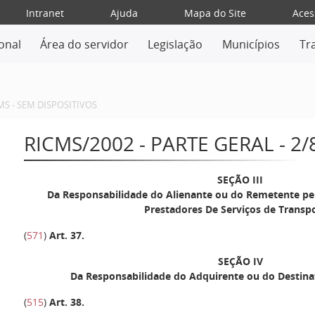
Intranet
Ajuda
Mapa do Site
Aces
ional
Área do servidor
Legislação
Municípios
Tr
MS - SEM DISPOSITIVOS
RICMS/2002 - PARTE GERAL - 2/
SEÇÃO III
Da Responsabilidade do Alienante ou do Remetente pe
Prestadores De Serviços de Transp
(
571
)
Art. 37
.
SEÇÃO IV
Da Responsabilidade do Adquirente ou do Destina
(
515
)
Art. 38
.