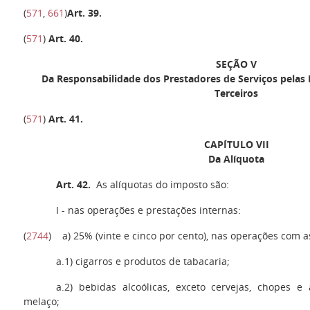
(
571
,
661
)
Art. 39
.
(
571
)
Art. 40.
SEÇÃO V
Da Responsabilidade dos Prestadores de Serviços pelas 
Terceiros
(
571
)
Art. 41
.
CAPÍTULO VII
Da Alíquota
Art. 42.
As alíquotas do imposto são:
I
- nas operações e prestações internas:
(
2744
) a) 25% (vinte e cinco por cento), nas operações com 
a.1
) cigarros e produtos de tabacaria;
a.2
) bebidas alcoólicas, exceto cervejas, chopes 
melaço;