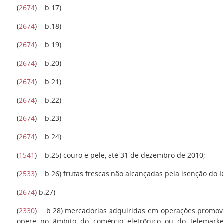
(
2674
) b.17)
(
2674
) b.18)
(
2674
) b.19)
(
2674
) b.20)
(
2674
) b.21)
(
2674
) b.22)
(
2674
) b.23)
(
2674
) b.24)
(
1541
)
b.25
) couro e pele, até 31 de dezembro de 2010;
(
2533
)
b.26)
frutas frescas não alcançadas pela isenção do 
(
2674
)
b.27
)
(
2330
)
b.28)
mercadorias adquiridas em operações promovi
opere no âmbito do comércio eletrônico ou do telemarket