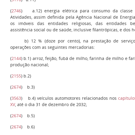
(
2746
)
a.12
) energia elétrica para consumo da classe 
Atividades, assim definida pela Agência Nacional de Energia
os imóveis das entidades religiosas, das entidades be
assistência social ou de saúde, inclusive filantrópicas, e dos 
b
) 12 % (doze por cento), na prestação de serviç
operações com as seguintes mercadorias:
(
2144
)
b.1
) arroz, feijão, fubá de milho, farinha de milho e 
produção nacional;
(
2155
)
b.2
)
(
2674
)
b.3
)
(
3563
)
b.4
) veículos automotores relacionados nos
capítulo
XV
, até o dia 31 de dezembro de 2032;
(
2674
)
b.5
)
(
2674
)
b.6
)