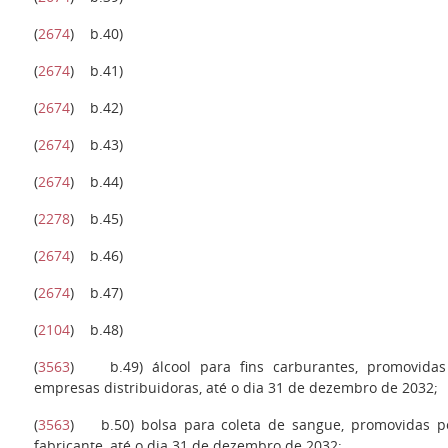
(
2674
)
b.40
)
(
2674
) b.41)
(
2674
)
b.42
)
(
2674
)
b.43
)
(
2674
)
b.44
)
(
2278
)
b.45
)
(
2674
)
b.46
)
(
2674
)
b.47
)
(
2104
)
b.48
)
(
3563
)
b.49
) álcool para fins carburantes, promovida
empresas distribuidoras, até o dia 31 de dezembro de 2032;
(
3563
)
b.50
) bolsa para coleta de sangue, promovidas po
fabricante, até o dia 31 de dezembro de 2032;