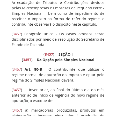
Arrecadação de Tributos e Contribuições devidos
pelas Microempresas e Empresas de Pequeno Porte -
Simples Nacional -, bem como de impedimento de
recolher o imposto na forma do referido regime, o
contribuinte observará o disposto neste capítulo.
(
3457
)
Parágrafo único
- Os casos omissos serão
disciplinados por meio de resolução do Secretário de
Estado de Fazenda.
(
3457
)
SEÇÃO I
(
3457
) Da Opção pelo Simples Nacional
(
3457
)
Art. 80-B
- O contribuinte que utilizar o
regime normal de apuração do imposto e optar pelo
regime do Simples Nacional deverá:
(
3457
)
I
- inventariar, ao final do último dia do mês
anterior ao de início de vigência do novo regime de
apuração, o estoque de:
(
3457
)
a)
mercadorias produzidas, produtos em
elaboração e insumos vinculados à produção de