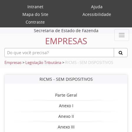
Intranet
Ajuda
Mapa do Site
Acessibilidade
Contraste
Secretaria de Estado de Fazenda
EMPRESAS
Empresas
>
Legislação Tributária
>
RICMS - SEM DISPOSITIVOS
RICMS - SEM DISPOSITIVOS
Parte Geral
Anexo I
Anexo II
Anexo III