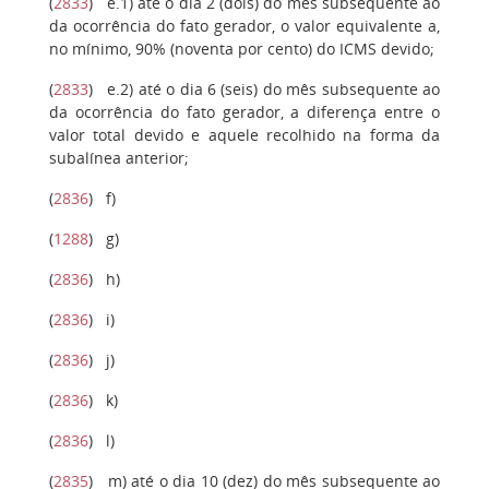
(
2833
)
e.1)
até o dia 2 (dois) do mês subsequente ao
da ocorrência do fato gerador, o valor equivalente a,
no mínimo, 90% (noventa por cento) do ICMS devido;
(
2833
)
e.2)
até o dia 6 (seis) do mês subsequente ao
da ocorrência do fato gerador, a diferença entre o
valor total devido e aquele recolhido na forma da
subalínea anterior;
(
2836
)
f)
(
1288
)
g
)
(
2836
)
h
)
(
2836
)
i
)
(
2836
)
j)
(
2836
)
k)
(
2836
)
l)
(
2835
)
m)
até o dia 10 (dez) do mês subsequente ao