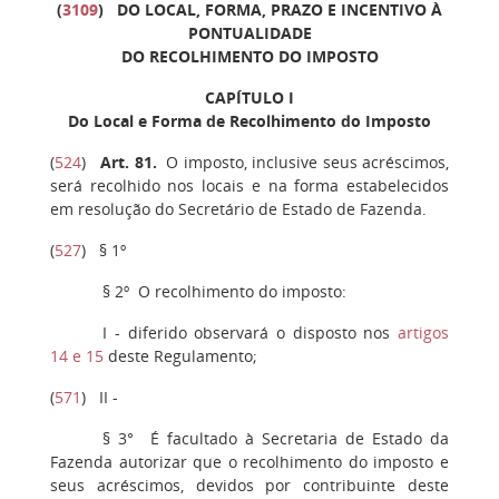
(
3109
) DO LOCAL, FORMA, PRAZO E INCENTIVO À
PONTUALIDADE
DO RECOLHIMENTO DO IMPOSTO
CAPÍTULO I
Do Local e Forma de Recolhimento do Imposto
(
524
)
Art. 81
.
O imposto, inclusive seus acréscimos,
será recolhido nos locais e na forma estabelecidos
em resolução do Secretário de Estado de Fazenda.
(
527
)
§ 1º
§ 2º
O recolhimento do imposto:
I -
diferido observará o disposto nos
artigos
14 e 15
deste Regulamento;
(
571
)
II
-
§ 3°
É facultado à Secretaria de Estado da
Fazenda autorizar que o recolhimento do imposto e
seus acréscimos, devidos por contribuinte deste