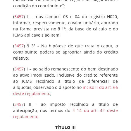
condição do contribuinte”;
(
3457
)
II
- nos campos 03 e 04 do registro H020,
informar, respectivamente, o valor unitário, apurado
na forma prevista no § 1º, da base de cálculo e do
ICMS aplicáveis ao item.
(
3457
)
§ 3º
- Na hipótese de que trata o caput, o
contribuinte poderá se apropriar ainda do crédito
relativo:
(
3457
)
I
- ao saldo remanescente do bem destinado
ao ativo imobilizado, inclusive do crédito referente
ao ICMS recolhido a título de diferencial de
alíquotas, observado o disposto no
inciso II do art. 66
deste regulamento
;
(
3457
)
II
- ao imposto recolhido a título de
antecipação, nos termos do
§ 14 do art. 42 deste
regulamento
.
TÍTULO III