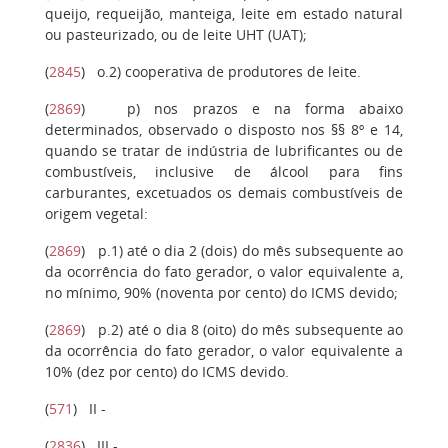
queijo, requeijão, manteiga, leite em estado natural
ou pasteurizado, ou de leite UHT (UAT);
(
2845
)
o.2)
cooperativa de produtores de leite.
(
2869
)
p)
nos prazos e na forma abaixo
determinados, observado o disposto nos §§ 8º e 14,
quando se tratar de indústria de lubrificantes ou de
combustíveis, inclusive de álcool para fins
carburantes, excetuados os demais combustíveis de
origem vegetal:
(
2869
)
p.1)
até o dia 2 (dois) do mês subsequente ao
da ocorrência do fato gerador, o valor equivalente a,
no mínimo, 90% (noventa por cento) do ICMS devido;
(
2869
)
p.2)
até o dia 8 (oito) do mês subsequente ao
da ocorrência do fato gerador, o valor equivalente a
10% (dez por cento) do ICMS devido.
(
571
)
II
-
(
2836
)
III
-