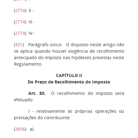
(
2774
)
II
-
(
2774
)
III
-
(
2774
)
IV
-
(
331
)
Parágrafo único.
O disposto neste artigo não
se aplica quando houver exigência de recolhimento
antecipado do imposto nas hipóteses previstas neste
Regulamento.
CAPÍTULO II
Do Prazo de Recolhimento do Imposto
Art. 85
.
O recolhimento do imposto será
efetuado:
I
- relativamente às próprias operações ou
prestações do contribuinte:
(
2836
)
a
)