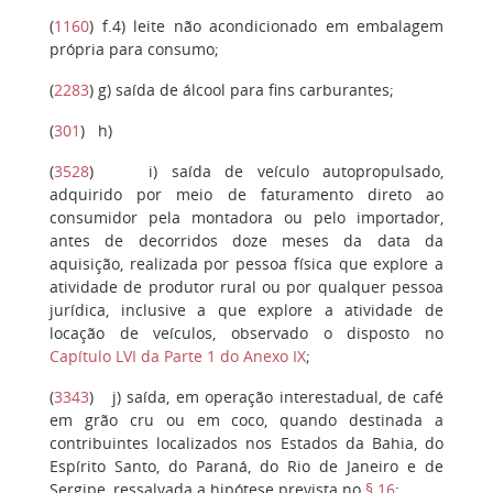
(
1160
)
f.4
) leite não acondicionado em embalagem
própria para consumo;
(
2283
)
g
) saída de álcool para fins carburantes;
(
301
)
h
)
(
3528
)
i)
saída de veículo autopropulsado,
adquirido por meio de faturamento direto ao
consumidor pela montadora ou pelo importador,
antes de decorridos doze meses da data da
aquisição, realizada por pessoa física que explore a
atividade de produtor rural ou por qualquer pessoa
jurídica, inclusive a que explore a atividade de
locação de veículos, observado o disposto no
Capítulo LVI da Parte 1 do Anexo IX
;
(
3343
)
j
) saída, em operação interestadual, de café
em grão cru ou em coco, quando destinada a
contribuintes localizados nos Estados da Bahia, do
Espírito Santo, do Paraná, do Rio de Janeiro e de
Sergipe, ressalvada a hipótese prevista no
§ 16
;