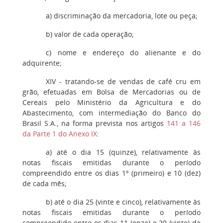
a
) discriminação da mercadoria, lote ou peça;
b
) valor de cada operação;
c
) nome e endereço do alienante e do
adquirente;
XIV
- tratando-se de vendas de café cru em
grão, efetuadas em Bolsa de Mercadorias ou de
Cereais pelo Ministério da Agricultura e do
Abastecimento, com intermediação do Banco do
Brasil S.A., na forma prevista nos artigos
141 a 146
da Parte 1 do Anexo IX
:
a
) até o dia 15 (quinze), relativamente às
notas fiscais emitidas durante o período
compreendido entre os dias 1º (primeiro) e 10 (dez)
de cada mês;
b
) até o dia 25 (vinte e cinco), relativamente às
notas fiscais emitidas durante o período
compreendido entre os dias 11 (onze) e 20 (vinte) de