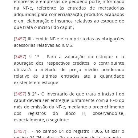
empresas e empresas de pequeno porte, informado
na NF-e, referente às entradas de mercadorias
adquiridas para comercialização, produtos acabados
e em elaboração e insumos relativos ao estoque de
que trata o inciso I do caput ;
(
3457
)
III
- emitir NF-e e cumprir todas as obrigações
acessórias relativas ao ICMS.
(
3457
)
§ 1º
- Para a valoração do estoque e a
apuração dos respectivos créditos, o contribuinte
utilizará o método de preço médio ponderado
relativo às últimas entradas até a quantidade
existente em estoque.
(
3457
)
§ 2º
- O inventário de que trata o inciso I do
caput deverá ser entregue juntamente com a EFD do
mês de emissão da NF-e, mediante o preenchimento
dos registros do Bloco H, observando-se,
especialmente, o seguinte:
(
3457
)
I
- no campo 04 do registro H005, utilizar o
motivo 04 “Na alteração de regime de pagamento -