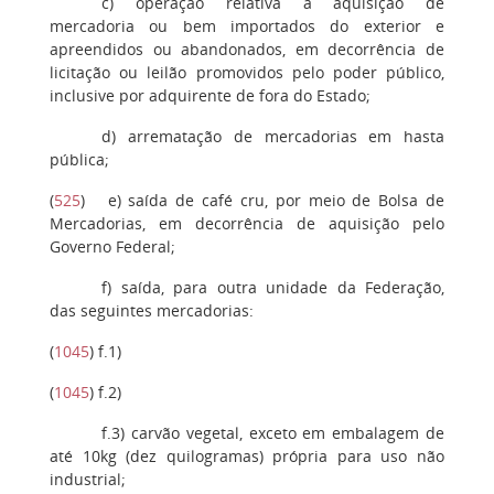
c
) operação relativa à aquisição de
mercadoria ou bem importados do exterior e
apreendidos ou abandonados, em decorrência de
licitação ou leilão promovidos pelo poder público,
inclusive por adquirente de fora do Estado;
d
) arrematação de mercadorias em hasta
pública;
(
525
)
e
) saída de café cru, por meio de Bolsa de
Mercadorias, em decorrência de aquisição pelo
Governo Federal;
f)
saída, para outra unidade da Federação,
das seguintes mercadorias:
(
1045
)
f.1)
(
1045
)
f.2)
f.3
) carvão vegetal, exceto em embalagem de
até 10kg (dez quilogramas) própria para uso não
industrial;