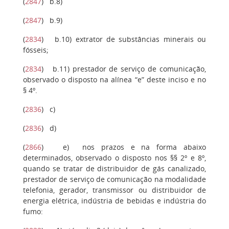
(
2847
)
b.8)
(
2847
)
b.9)
(
2834
)
b.10)
extrator de substâncias minerais ou
fósseis;
(
2834
)
b.11)
prestador de serviço de comunicação,
observado o disposto na alínea “e” deste inciso e no
§ 4º.
(
2836
)
c)
(
2836
)
d)
(
2866
)
e)
nos prazos e na forma abaixo
determinados, observado o disposto nos §§ 2º e 8º,
quando se tratar de distribuidor de gás canalizado,
prestador de serviço de comunicação na modalidade
telefonia, gerador, transmissor ou distribuidor de
energia elétrica, indústria de bebidas e indústria do
fumo: