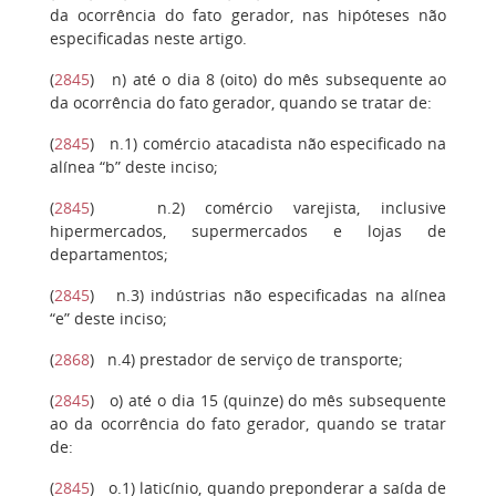
da ocorrência do fato gerador, nas hipóteses não
especificadas neste artigo.
(
2845
)
n)
até o dia 8 (oito) do mês subsequente ao
da ocorrência do fato gerador, quando se tratar de:
(
2845
)
n.1)
comércio atacadista não especificado na
alínea “b” deste inciso;
(
2845
)
n.2)
comércio varejista, inclusive
hipermercados, supermercados e lojas de
departamentos;
(
2845
)
n.3)
indústrias não especificadas na alínea
“e” deste inciso;
(
2868
)
n.4)
prestador de serviço de transporte;
(
2845
)
o)
até o dia 15 (quinze) do mês subsequente
ao da ocorrência do fato gerador, quando se tratar
de:
(
2845
)
o.1)
laticínio, quando preponderar a saída de