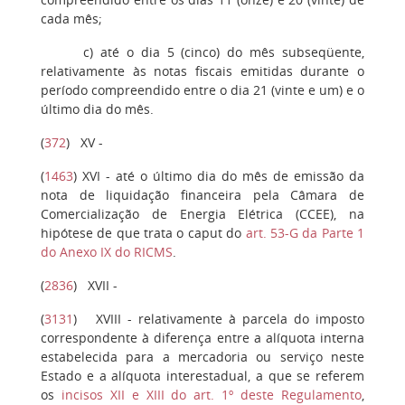
cada mês;
c
) até o dia 5 (cinco) do mês subseqüente,
relativamente às notas fiscais emitidas durante o
período compreendido entre o dia 21 (vinte e um) e o
último dia do mês.
(
372
)
XV
-
(
1463
)
XVI
- até o último dia do mês de emissão da
nota de liquidação financeira pela Câmara de
Comercialização de Energia Elétrica (CCEE), na
hipótese de que trata o caput do
art. 53-G da Parte 1
do Anexo IX do RICMS
.
(
2836
)
XVII
-
(
3131
)
XVIII
- relativamente à parcela do imposto
correspondente à diferença entre a alíquota interna
estabelecida para a mercadoria ou serviço neste
Estado e a alíquota interestadual, a que se referem
os
incisos XII e XIII do art. 1º deste Regulamento
,