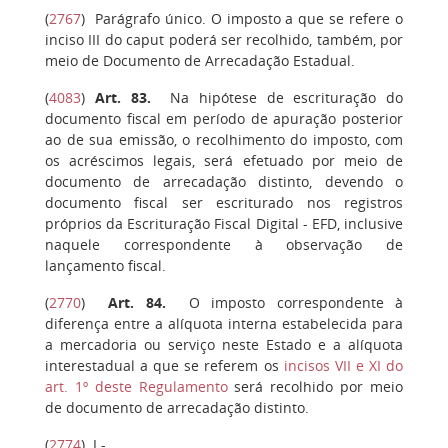
(
2767
)
Parágrafo único
. O imposto a que se refere o
inciso III do caput poderá ser recolhido, também, por
meio de Documento de Arrecadação Estadual.
(
4083
)
Art. 83
.
Na hipótese de escrituração do
documento fiscal em período de apuração posterior
ao de sua emissão, o recolhimento do imposto, com
os acréscimos legais, será efetuado por meio de
documento de arrecadação distinto, devendo o
documento fiscal ser escriturado nos registros
próprios da Escrituração Fiscal Digital - EFD, inclusive
naquele correspondente à observação de
lançamento fiscal.
(
2770
)
Art. 84
.
O imposto correspondente à
diferença entre a alíquota interna estabelecida para
a mercadoria ou serviço neste Estado e a alíquota
interestadual a que se referem os
incisos VII e XI do
art. 1º deste Regulamento
será recolhido por meio
de documento de arrecadação distinto.
(
2774
)
I -