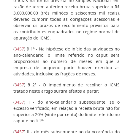
o ICMS na forma prevista no Simples Nacional, em
razão de terem auferido receita bruta superior a R$
3.600.000,00 (três milhões e seiscentos mil reais),
deverão cumprir todas as obrigações acessórias e
observar os prazos de recolhimento previstos para
os contribuintes enquadrados no regime normal de
apuração do ICMS.
(
3457
)
§ 1º
- Na hipótese de início das atividades no
ano-calendário, o limite referido no caput será
proporcional ao número de meses em que a
empresa de pequeno porte houver exercido as
atividades, inclusive as frações de meses.
(
3457
)
§ 2º
- O impedimento de recolher o ICMS
tratado neste artigo surtirá efeitos a partir:
(
3457
)
I
- do ano-calendário subsequente, se o
excesso verificado, em relação à receita bruta não for
superior a 20% (vinte por cento) do limite referido no
caput e no § 1º;
(
3457
)
II
- do mês subsequente ao da ocorrência do