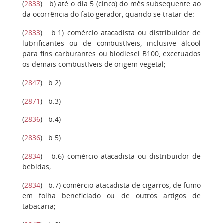
(
2833
)
b
) até o dia 5 (cinco) do mês subsequente ao
da ocorrência do fato gerador, quando se tratar de:
(
2833
)
b.1
) comércio atacadista ou distribuidor de
lubrificantes ou de combustíveis, inclusive álcool
para fins carburantes ou biodiesel B100, excetuados
os demais combustíveis de origem vegetal;
(
2847
)
b.2
)
(
2871
)
b.3
)
(
2836
)
b.4
)
(
2836
)
b.5)
(
2834
)
b.6)
comércio atacadista ou distribuidor de
bebidas;
(
2834
)
b.7)
comércio atacadista de cigarros, de fumo
em folha beneficiado ou de outros artigos de
tabacaria;