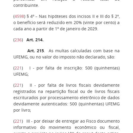
contribuinte.
(
4598
)
§ 4º
– Nas hipóteses dos incisos II e III do § 2º,
o benefício será reduzido em 20% (vinte por cento) a
cada ano a partir de 1º de janeiro de 2029.
(
236
)
Art. 214.
Art. 215
. As multas calculadas com base na
UFEMG, ou no valor do imposto não declarado, são:
(
221
)
I
- por falta de inscrição: 500 (quinhentas)
UFEMG;
(
221
)
II
- por falta de livros fiscais devidamente
registrados na repartição fiscal ou de livros fiscais
escriturados por processamento eletrônico de dados
devidamente autenticados: 500 (quinhentas) UFEMG
por livro;
(
221
)
III
- por deixar de entregar ao Fisco documento
informativo do movimento econômico ou fiscal,