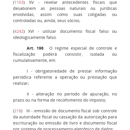
(
1103
)
XV
- revelar antecedentes fiscais que
desabonem as pessoas naturais ou jurídicas
envolvidas, assim como suas coligadas ou
controladas ou, ainda, seus sócios;
(
4242
)
XVI
- utilizar documento fiscal falso ou
ideologicamente falso.
Art. 198
. O regime especial de controle e
fiscalização poderá consistir, isolada ou
cumulativamente, em:
I -
obrigatoriedade de prestar informação
periódica referente a operação ou prestação que
realizar;
II -
alteração no período de apuração, no
prazo ou na forma de recolhimento do imposto;
(
218
)
III
- emissão de documento fiscal sob controle
da autoridade fiscal ou cassação da autorização para
escrituração ou emissão de livro e documento fiscal
por sistema de processamento eletrônico de dados;