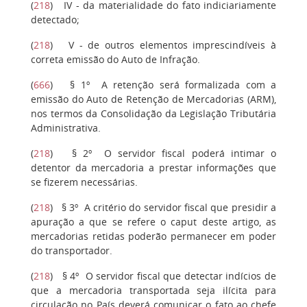
(
218
)
IV
- da materialidade do fato indiciariamente
detectado;
(
218
)
V
- de outros elementos imprescindíveis à
correta emissão do Auto de Infração.
(
666
)
§ 1º
A retenção será formalizada com a
emissão do Auto de Retenção de Mercadorias (ARM),
nos termos da Consolidação da Legislação Tributária
Administrativa.
(
218
)
§ 2º
O servidor fiscal poderá intimar o
detentor da mercadoria a prestar informações que
se fizerem necessárias.
(
218
)
§ 3º
A critério do servidor fiscal que presidir a
apuração a que se refere o caput deste artigo, as
mercadorias retidas poderão permanecer em poder
do transportador.
(
218
)
§ 4º
O servidor fiscal que detectar indícios de
que a mercadoria transportada seja ilícita para
circulação no País deverá comunicar o fato ao chefe