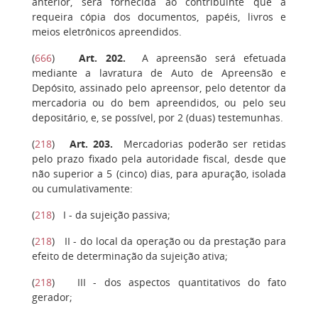
anterior, será fornecida ao contribuinte que a
requeira cópia dos documentos, papéis, livros e
meios eletrônicos apreendidos.
(
666
)
Art. 202
.
A apreensão será efetuada
mediante a lavratura de Auto de Apreensão e
Depósito, assinado pelo apreensor, pelo detentor da
mercadoria ou do bem apreendidos, ou pelo seu
depositário, e, se possível, por 2 (duas) testemunhas.
(
218
)
Art. 203.
Mercadorias poderão ser retidas
pelo prazo fixado pela autoridade fiscal, desde que
não superior a 5 (cinco) dias, para apuração, isolada
ou cumulativamente:
(
218
)
I
- da sujeição passiva;
(
218
)
II
- do local da operação ou da prestação para
efeito de determinação da sujeição ativa;
(
218
)
III
- dos aspectos quantitativos do fato
gerador;