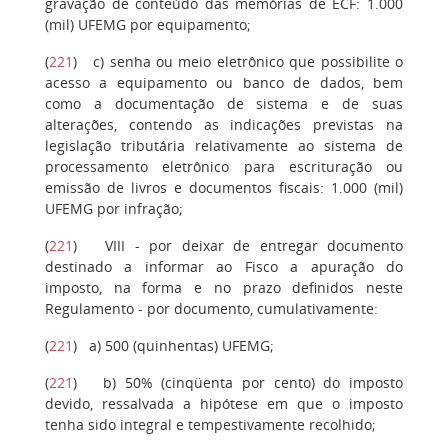
gravação de conteúdo das memórias de ECF: 1.000
(mil) UFEMG por equipamento;
(
221
)
c
) senha ou meio eletrônico que possibilite o
acesso a equipamento ou banco de dados, bem
como a documentação de sistema e de suas
alterações, contendo as indicações previstas na
legislação tributária relativamente ao sistema de
processamento eletrônico para escrituração ou
emissão de livros e documentos fiscais: 1.000 (mil)
UFEMG por infração;
(
221
)
VIII
- por deixar de entregar documento
destinado a informar ao Fisco a apuração do
imposto, na forma e no prazo definidos neste
Regulamento - por documento, cumulativamente:
(
221
)
a)
500 (quinhentas) UFEMG;
(
221
)
b
) 50% (cinqüenta por cento) do imposto
devido, ressalvada a hipótese em que o imposto
tenha sido integral e tempestivamente recolhido;