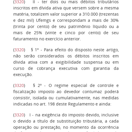
(
3320
)
II
- ter dois ou mais débitos tributários
inscritos em dívida ativa que versem sobre a mesma
matéria, totalizem valor superior a 310.000 (trezentas
e dez mil) Ufemgs e correspondam a mais de 30%
(trinta por cento) de seu patrimônio líquido ou a
mais de 25% (vinte e cinco por cento) de seu
faturamento no exercício anterior.
(
3320
)
§ 1º
- Para efeito do disposto neste artigo,
não serão considerados os débitos inscritos em
dívida ativa com a exigibilidade suspensa ou em
curso de cobrança executiva com garantia da
execução.
(
3320
)
§ 2º
- O regime especial de controle e
fiscalização imposto ao devedor contumaz poderá
consistir, isolada ou cumulativamente, nas medidas
indicadas no art. 198 deste Regulamento e ainda:
(
3320
)
I
- na exigência do imposto devido, inclusive
o devido a título de substituição tributária, a cada
operação ou prestação, no momento da ocorrência