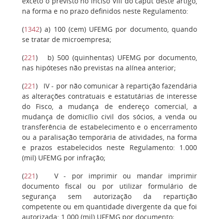
exceto o previsto no inciso VIII do caput deste artigo,
na forma e no prazo definidos neste Regulamento:
(
1342
)
a)
100 (cem) UFEMG por documento, quando
se tratar de microempresa;
(
221
)
b
) 500 (quinhentas) UFEMG por documento,
nas hipóteses não previstas na alínea anterior;
(
221
)
IV
- por não comunicar à repartição fazendária
as alterações contratuais e estatutárias de interesse
do Fisco, a mudança de endereço comercial, a
mudança de domicílio civil dos sócios, a venda ou
transferência de estabelecimento e o encerramento
ou a paralisação temporária de atividades, na forma
e prazos estabelecidos neste Regulamento: 1.000
(mil) UFEMG por infração;
(
221
)
V
- por imprimir ou mandar imprimir
documento fiscal ou por utilizar formulário de
segurança sem autorização da repartição
competente ou em quantidade divergente da que foi
autorizada: 1.000 (mil) UFEMG por documento;