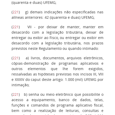
(quarenta e duas) UFEMG;
(
221
)
g
) demais indicações não especificadas nas
alíneas anteriores: 42 (quarenta e duas) UFEMG;
(
221
)
VII
- por deixar de manter, manter em
desacordo com a legislação tributária, deixar de
entregar ou exibir ao Fisco, ou entregar ou exibir em
desacordo com a legislação tributária, nos prazos
previstos neste Regulamento ou quando intimado:
(
221
)
a
) livros, documentos, arquivos eletrônicos,
cópias-demonstração de programas aplicativos e
outros elementos que lhe forem exigidos,
ressalvadas as hipóteses previstas nos incisos III, VIII
e XXXIV do caput deste artigo: 1.000 (mil) UFEMG por
intimação;
(
221
)
b
) senha ou meio eletrônico que possibilite o
acesso a equipamento, banco de dados, telas,
funções e comandos de programa aplicativo fiscal,
bem como a realização de leituras, consultas e