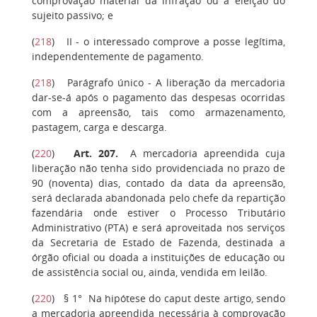
comprovação material da infração ou à eleição do
sujeito passivo; e
(
218
)
II
- o interessado comprove a posse legítima,
independentemente de pagamento.
(
218
)
Parágrafo único
- A liberação da mercadoria
dar-se-á após o pagamento das despesas ocorridas
com a apreensão, tais como armazenamento,
pastagem, carga e descarga.
(
220
)
Art. 207.
A mercadoria apreendida cuja
liberação não tenha sido providenciada no prazo de
90 (noventa) dias, contado da data da apreensão,
será declarada abandonada pelo chefe da repartição
fazendária onde estiver o Processo Tributário
Administrativo (PTA) e será aproveitada nos serviços
da Secretaria de Estado de Fazenda, destinada a
órgão oficial ou doada a instituições de educação ou
de assistência social ou, ainda, vendida em leilão.
(
220
)
§ 1°
Na hipótese do caput deste artigo, sendo
a mercadoria apreendida necessária à comprovação