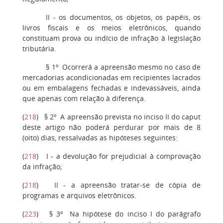
II
- os documentos, os objetos, os papéis, os
livros fiscais e os meios eletrônicos, quando
constituam prova ou indício de infração à legislação
tributária.
§ 1º
Ocorrerá a apreensão mesmo no caso de
mercadorias acondicionadas em recipientes lacrados
ou em embalagens fechadas e indevassáveis, ainda
que apenas com relação à diferença.
(
218
)
§ 2º
A apreensão prevista no inciso II do caput
deste artigo não poderá perdurar por mais de 8
(oito) dias, ressalvadas as hipóteses seguintes:
(
218
)
I
- a devolução for prejudicial à comprovação
da infração;
(
218
)
II
- a apreensão tratar-se de cópia de
programas e arquivos eletrônicos.
(
223
)
§ 3º
Na hipótese do inciso I do parágrafo