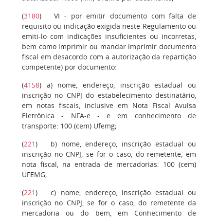
(
3180
)
VI
- por emitir documento com falta de
requisito ou indicação exigida neste Regulamento ou
emiti-lo com indicações insuficientes ou incorretas,
bem como imprimir ou mandar imprimir documento
fiscal em desacordo com a autorização da repartição
competente) por documento:
(
4158
)
a
) nome, endereço, inscrição estadual ou
inscrição no CNPJ do estabelecimento destinatário,
em notas fiscais, inclusive em Nota Fiscal Avulsa
Eletrônica - NFA-e - e em conhecimento de
transporte: 100 (cem) Ufemg;
(
221
)
b
) nome, endereço, inscrição estadual ou
inscrição no CNPJ, se for o caso, do remetente, em
nota fiscal, na entrada de mercadorias: 100 (cem)
UFEMG;
(
221
)
c
) nome, endereço, inscrição estadual ou
inscrição no CNPJ, se for o caso, do remetente da
mercadoria ou do bem, em Conhecimento de