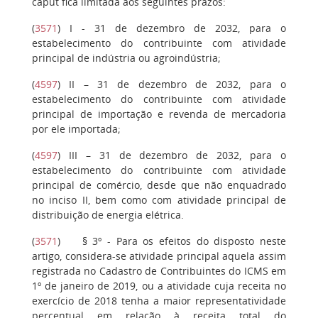
caput fica limitada aos seguintes prazos:
(
3571
)
I
- 31 de dezembro de 2032, para o
estabelecimento do contribuinte com atividade
principal de indústria ou agroindústria;
(
4597
)
II
– 31 de dezembro de 2032, para o
estabelecimento do contribuinte com atividade
principal de importação e revenda de mercadoria
por ele importada;
(
4597
)
III
– 31 de dezembro de 2032, para o
estabelecimento do contribuinte com atividade
principal de comércio, desde que não enquadrado
no inciso II, bem como com atividade principal de
distribuição de energia elétrica.
(
3571
)
§ 3º
- Para os efeitos do disposto neste
artigo, considera-se atividade principal aquela assim
registrada no Cadastro de Contribuintes do ICMS em
1º de janeiro de 2019, ou a atividade cuja receita no
exercício de 2018 tenha a maior representatividade
percentual em relação à receita total do