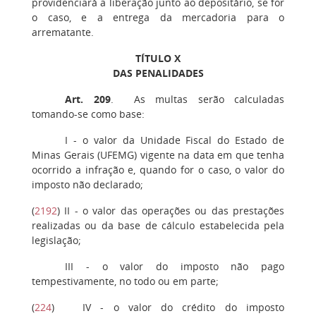
providenciará a liberação junto ao depositário, se for
o caso, e a entrega da mercadoria para o
arrematante.
TÍTULO X
DAS PENALIDADES
Art. 209
. As multas serão calculadas
tomando-se como base:
I -
o valor da Unidade Fiscal do Estado de
Minas Gerais (UFEMG) vigente na data em que tenha
ocorrido a infração e, quando for o caso, o valor do
imposto não declarado;
(
2192
)
II
- o valor das operações ou das prestações
realizadas ou da base de cálculo estabelecida pela
legislação;
III
- o valor do imposto não pago
tempestivamente, no todo ou em parte;
(
224
)
IV
- o valor do crédito do imposto