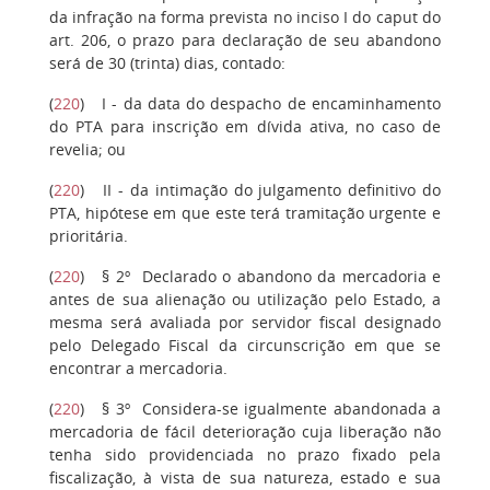
da infração na forma prevista no inciso I do caput do
art. 206, o prazo para declaração de seu abandono
será de 30 (trinta) dias, contado:
(
220
)
I
- da data do despacho de encaminhamento
do PTA para inscrição em dívida ativa, no caso de
revelia; ou
(
220
)
II
- da intimação do julgamento definitivo do
PTA, hipótese em que este terá tramitação urgente e
prioritária.
(
220
)
§ 2º
Declarado o abandono da mercadoria e
antes de sua alienação ou utilização pelo Estado, a
mesma será avaliada por servidor fiscal designado
pelo Delegado Fiscal da circunscrição em que se
encontrar a mercadoria.
(
220
)
§ 3º
Considera-se igualmente abandonada a
mercadoria de fácil deterioração cuja liberação não
tenha sido providenciada no prazo fixado pela
fiscalização, à vista de sua natureza, estado e sua