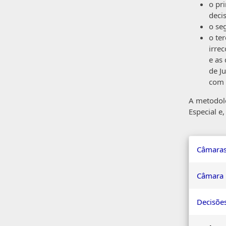
o pr
decis
o se
o te
irre
e as
de J
com 
A metodolo
Especial e
Câmaras
Câmara 
Decisões