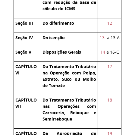
com redução da base de
cálculo do ICMS
Seção III
Do diferimento
12
Seção IV
Da isenção
13
a 13-A
Seção V
Disposições Gerais
14
a 16-C
CAPÍTULO
Do Tratamento Tributário
17
VI
na Operação com Polpa,
Extrato, Suco ou Molho
de Tomate
CAPÍTULO
Do Tratamento Tributário
18
VII
nas Operações com
Carroceria, Reboque e
Semirreboque
CAPÍTULO
Da Apropriação de
19