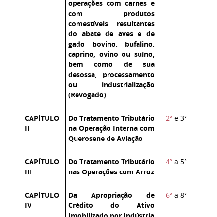
operações com carnes e
com produtos
comestíveis resultantes
do abate de aves e de
gado bovino, bufalino,
caprino, ovino ou suíno,
bem como de sua
desossa, processamento
ou industrialização
(Revogado)
CAPÍTULO
Do Tratamento Tributário
2°
e 3°
II
na Operação Interna com
Querosene de Aviação
CAPÍTULO
Do Tratamento Tributário
4°
a 5°
III
nas Operações com Arroz
CAPÍTULO
Da Apropriação de
6°
a 8°
IV
Crédito do Ativo
Imobilizado por Indústria