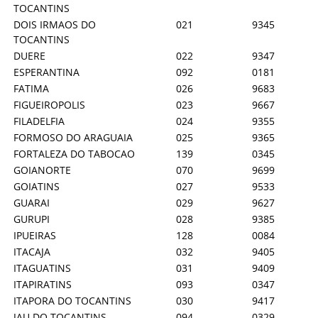
TOCANTINS
DOIS IRMAOS DO
021
9345
TOCANTINS
DUERE
022
9347
ESPERANTINA
092
0181
FATIMA
026
9683
FIGUEIROPOLIS
023
9667
FILADELFIA
024
9355
FORMOSO DO ARAGUAIA
025
9365
FORTALEZA DO TABOCAO
139
0345
GOIANORTE
070
9699
GOIATINS
027
9533
GUARAI
029
9627
GURUPI
028
9385
IPUEIRAS
128
0084
ITACAJA
032
9405
ITAGUATINS
031
9409
ITAPIRATINS
093
0347
ITAPORA DO TOCANTINS
030
9417
JAU DO TOCANTINS
094
0329