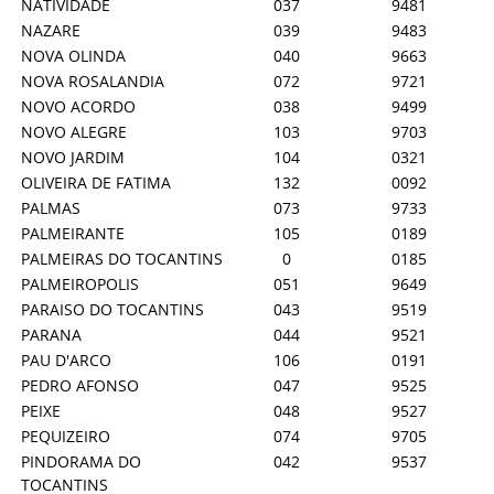
NATIVIDADE
037
9481
NAZARE
039
9483
NOVA OLINDA
040
9663
NOVA ROSALANDIA
072
9721
NOVO ACORDO
038
9499
NOVO ALEGRE
103
9703
NOVO JARDIM
104
0321
OLIVEIRA DE FATIMA
132
0092
PALMAS
073
9733
PALMEIRANTE
105
0189
PALMEIRAS DO TOCANTINS
0
0185
PALMEIROPOLIS
051
9649
PARAISO DO TOCANTINS
043
9519
PARANA
044
9521
PAU D'ARCO
106
0191
PEDRO AFONSO
047
9525
PEIXE
048
9527
PEQUIZEIRO
074
9705
PINDORAMA DO
042
9537
TOCANTINS