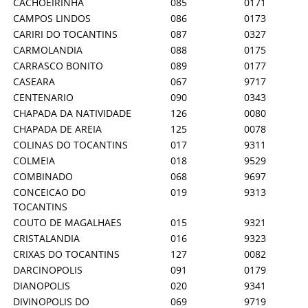
CACHOEIRINHA
085
0171
CAMPOS LINDOS
086
0173
CARIRI DO TOCANTINS
087
0327
CARMOLANDIA
088
0175
CARRASCO BONITO
089
0177
CASEARA
067
9717
CENTENARIO
090
0343
CHAPADA DA NATIVIDADE
126
0080
CHAPADA DE AREIA
125
0078
COLINAS DO TOCANTINS
017
9311
COLMEIA
018
9529
COMBINADO
068
9697
CONCEICAO DO
019
9313
TOCANTINS
COUTO DE MAGALHAES
015
9321
CRISTALANDIA
016
9323
CRIXAS DO TOCANTINS
127
0082
DARCINOPOLIS
091
0179
DIANOPOLIS
020
9341
DIVINOPOLIS DO
069
9719