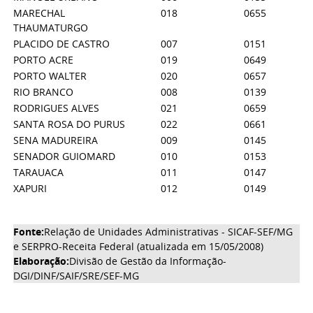
MARECHAL
018
0655
THAUMATURGO
PLACIDO DE CASTRO
007
0151
PORTO ACRE
019
0649
PORTO WALTER
020
0657
RIO BRANCO
008
0139
RODRIGUES ALVES
021
0659
SANTA ROSA DO PURUS
022
0661
SENA MADUREIRA
009
0145
SENADOR GUIOMARD
010
0153
TARAUACA
011
0147
XAPURI
012
0149
Fonte:
Relação de Unidades Administrativas - SICAF-SEF/MG
e SERPRO-Receita Federal (atualizada em 15/05/2008)
Elaboração:
Divisão de Gestão da Informação-
DGI/DINF/SAIF/SRE/SEF-MG