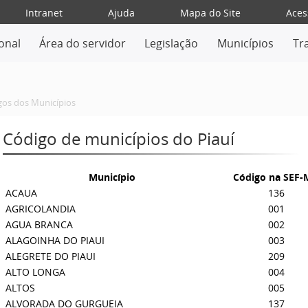
Intranet
Ajuda
Mapa do Site
Aces
ional
Área do servidor
Legislação
Municípios
Tr
gos dos Municípios
Código de municípios do Piauí
Município
Código na SEF
ACAUA
136
AGRICOLANDIA
001
AGUA BRANCA
002
ALAGOINHA DO PIAUI
003
ALEGRETE DO PIAUI
209
ALTO LONGA
004
ALTOS
005
ALVORADA DO GURGUEIA
137