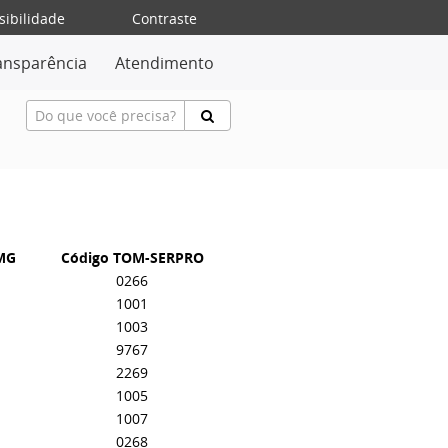
sibilidade
Contraste
ansparência
Atendimento
-MG
Código TOM-SERPRO
0266
1001
1003
9767
2269
1005
1007
0268