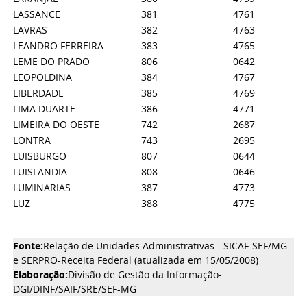
LASSANCE
381
4761
LAVRAS
382
4763
LEANDRO FERREIRA
383
4765
LEME DO PRADO
806
0642
LEOPOLDINA
384
4767
LIBERDADE
385
4769
LIMA DUARTE
386
4771
LIMEIRA DO OESTE
742
2687
LONTRA
743
2695
LUISBURGO
807
0644
LUISLANDIA
808
0646
LUMINARIAS
387
4773
LUZ
388
4775
Fonte:
Relação de Unidades Administrativas - SICAF-SEF/MG
e SERPRO-Receita Federal (atualizada em 15/05/2008)
Elaboração:
Divisão de Gestão da Informação-
DGI/DINF/SAIF/SRE/SEF-MG