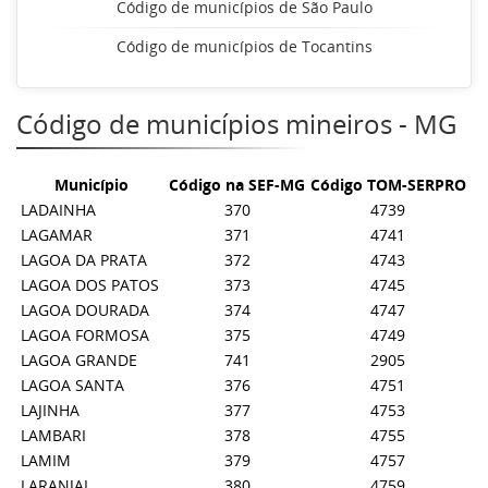
Código de municípios de São Paulo
Código de municípios de Tocantins
Código de municípios mineiros - MG
Município
Código na SEF-MG
Código TOM-SERPRO
LADAINHA
370
4739
LAGAMAR
371
4741
LAGOA DA PRATA
372
4743
LAGOA DOS PATOS
373
4745
LAGOA DOURADA
374
4747
LAGOA FORMOSA
375
4749
LAGOA GRANDE
741
2905
LAGOA SANTA
376
4751
LAJINHA
377
4753
LAMBARI
378
4755
LAMIM
379
4757
LARANJAL
380
4759