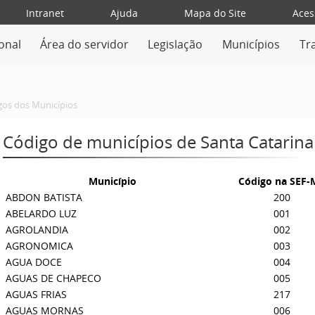
Intranet
Ajuda
Mapa do Site
Aces
ional
Área do servidor
Legislação
Municípios
Tr
gos dos Municípios
Código de municípios de Santa Catarina
Município
Código na SEF
ABDON BATISTA
200
ABELARDO LUZ
001
AGROLANDIA
002
AGRONOMICA
003
AGUA DOCE
004
AGUAS DE CHAPECO
005
AGUAS FRIAS
217
AGUAS MORNAS
006