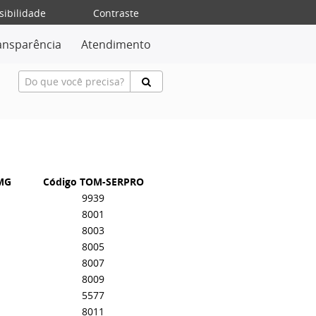
sibilidade
Contraste
ansparência
Atendimento
-MG
Código TOM-SERPRO
9939
8001
8003
8005
8007
8009
5577
8011