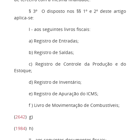
§ 3º
O disposto nos §§ 1º e 2º deste artigo
aplica-se:
I
- aos seguintes livros fiscais:
a
) Registro de Entradas;
b
) Registro de Saídas;
c
) Registro de Controle da Produção e do
Estoque;
d
) Registro de Inventário;
e
) Registro de Apuração do ICMS;
f
) Livro de Movimentação de Combustíveis;
(
2642
)
g)
(
1984
)
h
)
II
- aos seguintes documentos fiscais: