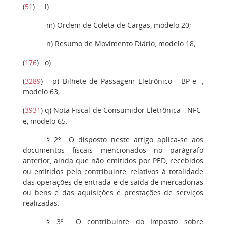
(
51
)
l
)
m
) Ordem de Coleta de Cargas, modelo 20;
n
) Resumo de Movimento Diário, modelo 18;
(
176
)
o
)
(
3289
)
p)
Bilhete de Passagem Eletrônico - BP-e -,
modelo 63;
(
3931
)
q)
Nota Fiscal de Consumidor Eletrônica - NFC-
e, modelo 65.
§ 2º
O disposto neste artigo aplica-se aos
documentos fiscais mencionados no parágrafo
anterior, ainda que não emitidos por PED, recebidos
ou emitidos pelo contribuinte, relativos à totalidade
das operações de entrada e de saída de mercadorias
ou bens e das aquisições e prestações de serviços
realizadas.
§ 3º
O contribuinte do Imposto sobre