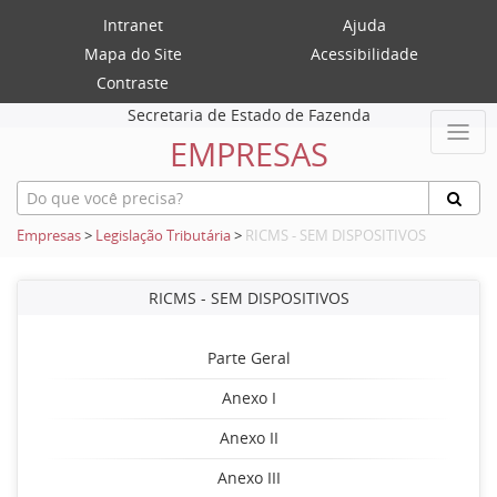
Intranet
Ajuda
Mapa do Site
Acessibilidade
Contraste
Secretaria de Estado de Fazenda
EMPRESAS
Empresas
>
Legislação Tributária
>
RICMS - SEM DISPOSITIVOS
RICMS - SEM DISPOSITIVOS
Parte Geral
Anexo I
Anexo II
Anexo III