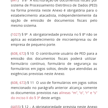
(
641
)
§ 8º
A escrituração de documentos fiscais por
sistema de Processamento Eletrônico de Dados (PED)
na forma prevista neste Anexo é obrigatória para o
estabelecimento atacadista, independentemente da
opção de emissão de documentos fiscais pelo
mesmo sistema.
(
1027
)
§ 9º
A obrigatoriedade prevista no § 8º não se
aplica ao estabelecimento de microempresa ou de
empresa de pequeno porte.
(
608
,
672
)
§ 10
O contribuinte usuário de PED para a
emissão dos documentos fiscais poderá utilizar
formulário contínuo, formulário de segurança ou
formulários em jogos soltos, desde que atendidas as
exigências previstas neste Anexo.
(
608
,
672
)
§ 11
O uso de formulários em jogos soltos
mencionado no parágrafo anterior alcança somente
os documentos previstos nas
alíneas “m”, “o”, “r” e “s”
do inciso II do § 3º
deste artigo.
(
4455
)
§ 12
- A obrigatoriedade prevista neste Anexo