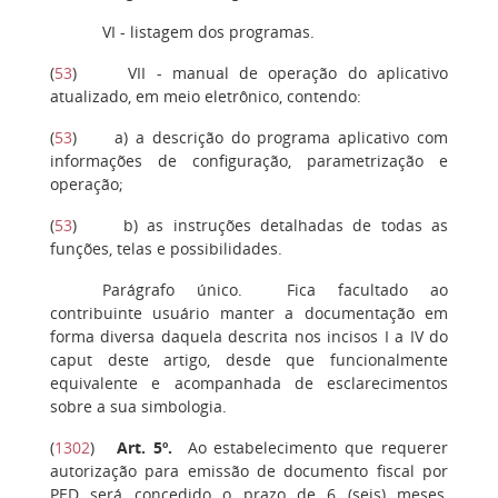
VI
- listagem dos programas.
(
53
)
VII
- manual de operação do aplicativo
atualizado, em meio eletrônico, contendo:
(
53
)
a)
a descrição do programa aplicativo com
informações de configuração, parametrização e
operação;
(
53
)
b)
as instruções detalhadas de todas as
funções, telas e possibilidades.
Parágrafo único.
Fica facultado ao
contribuinte usuário manter a documentação em
forma diversa daquela descrita nos incisos I a IV do
caput deste artigo, desde que funcionalmente
equivalente e acompanhada de esclarecimentos
sobre a sua simbologia.
(
1302
)
Art. 5º
.
Ao estabelecimento que requerer
autorização para emissão de documento fiscal por
PED será concedido o prazo de 6 (seis) meses,