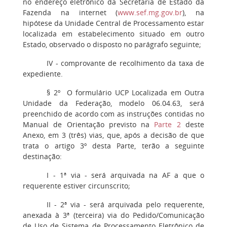
no endereço eletrônico da Secretaria de Estado da
Fazenda na internet (
www.sef.mg.gov.br
), na
hipótese da Unidade Central de Processamento estar
localizada em estabelecimento situado em outro
Estado, observado o disposto no parágrafo seguinte;
IV
- comprovante de recolhimento da taxa de
expediente.
§ 2º
O formulário UCP Localizada em Outra
Unidade da Federação, modelo 06.04.63, será
preenchido de acordo com as instruções contidas no
Manual de Orientação previsto na
Parte 2
deste
Anexo, em 3 (três) vias, que, após a decisão de que
trata o artigo 3º desta Parte, terão a seguinte
destinação:
I
- 1ª via - será arquivada na AF a que o
requerente estiver circunscrito;
II
- 2ª via - será arquivada pelo requerente,
anexada à 3ª (terceira) via do Pedido/Comunicação
de Uso de Sistema de Processamento Eletrônico de