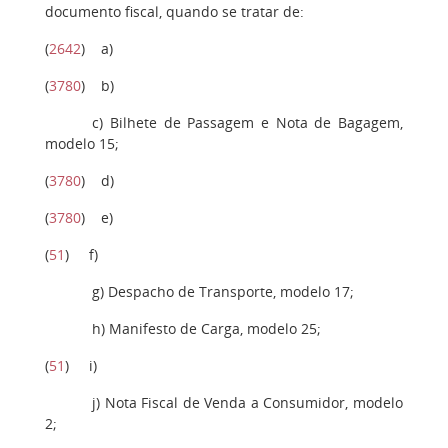
documento fiscal, quando se tratar de:
(
2642
)
a
)
(
3780
)
b
)
c
) Bilhete de Passagem e Nota de Bagagem,
modelo 15;
(
3780
)
d
)
(
3780
)
e
)
(
51
)
f
)
g
) Despacho de Transporte, modelo 17;
h
) Manifesto de Carga, modelo 25;
(
51
)
i)
j
) Nota Fiscal de Venda a Consumidor, modelo
2;