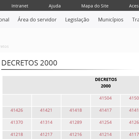
Intranet
Ajuda
Mapa do Site
Aces
ional
Área do servidor
Legislação
Municípios
Tr
retos
DECRETOS 2000
DECRETOS
2000
41504
4150
41426
41421
41418
41417
4141
41370
41314
41289
41254
4126
41218
41217
41216
41214
4117