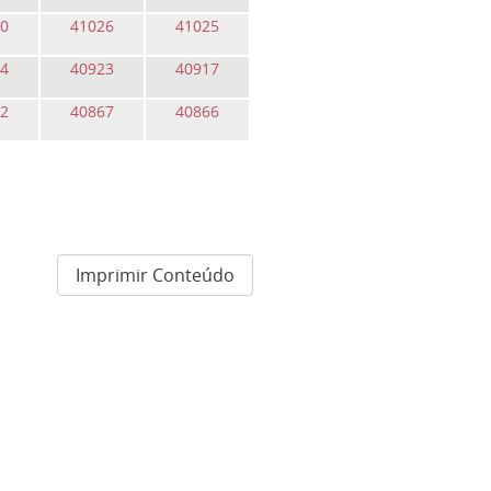
0
41026
41025
4
40923
40917
2
40867
40866
Imprimir Conteúdo