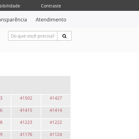
sibilidade
Contraste
ansparência
Atendimento
3
41502
41427
6
41415
41414
8
41223
41222
9
41176
41124