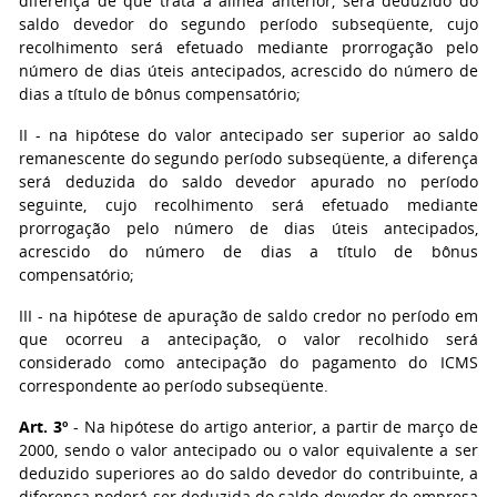
diferença de que trata a alínea anterior, será deduzido do
saldo devedor do segundo período subseqüente, cujo
recolhimento será efetuado mediante prorrogação pelo
número de dias úteis antecipados, acrescido do número de
dias a título de bônus compensatório;
II - na hipótese do valor antecipado ser superior ao saldo
remanescente do segundo período subseqüente, a diferença
será deduzida do saldo devedor apurado no período
seguinte, cujo recolhimento será efetuado mediante
prorrogação pelo número de dias úteis antecipados,
acrescido do número de dias a título de bônus
compensatório;
III - na hipótese de apuração de saldo credor no período em
que ocorreu a antecipação, o valor recolhido será
considerado como antecipação do pagamento do ICMS
correspondente ao período subseqüente.
Art. 3º
- Na hipótese do artigo anterior, a partir de março de
2000, sendo o valor antecipado ou o valor equivalente a ser
deduzido superiores ao do saldo devedor do contribuinte, a
diferença poderá ser deduzida do saldo devedor de empresa