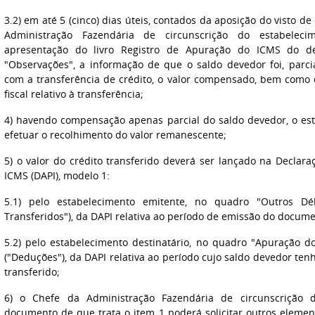
3.2) em até 5 (cinco) dias úteis, contados da aposição do visto de
Administração Fazendária de circunscrição do estabelecim
apresentação do livro Registro de Apuração do ICMS do de
"Observações", a informação de que o saldo devedor foi, parc
com a transferência de crédito, o valor compensado, bem com
fiscal relativo à transferência;
4) havendo compensação apenas parcial do saldo devedor, o est
efetuar o recolhimento do valor remanescente;
5) o valor do crédito transferido deverá ser lançado na Decla
ICMS (DAPI), modelo 1:
5.1) pelo estabelecimento emitente, no quadro "Outros Dé
Transferidos"), da DAPI relativa ao período de emissão do documen
5.2) pelo estabelecimento destinatário, no quadro "Apuração 
("Deduções"), da DAPI relativa ao período cujo saldo devedor te
transferido;
6) o Chefe da Administração Fazendária de circunscrição 
documento de que trata o item 1 poderá solicitar outros elemen