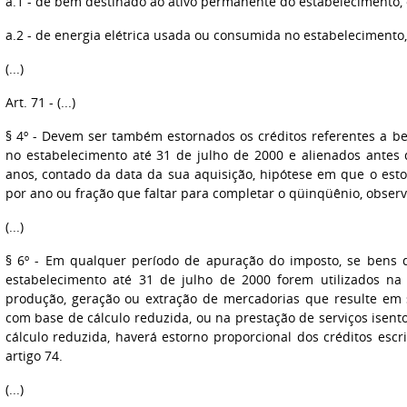
a.1 - de bem destinado ao ativo permanente do estabelecimento, 
a.2 - de energia elétrica usada ou consumida no estabelecimento,
(...)
Art. 71 - (...)
§ 4º - Devem ser também estornados os créditos referentes a b
no estabelecimento até 31 de julho de 2000 e alienados antes 
anos, contado da data da sua aquisição, hipótese em que o esto
por ano ou fração que faltar para completar o qüinqüênio, observ
(...)
§ 6º - Em qualquer período de apuração do imposto, se bens 
estabelecimento até 31 de julho de 2000 forem utilizados na c
produção, geração ou extração de mercadorias que resulte em s
com base de cálculo reduzida, ou na prestação de serviços isent
cálculo reduzida, haverá estorno proporcional dos créditos escr
artigo 74.
(...)