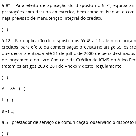
§ 8º - Para efeito de aplicação do disposto no § 7º, equipara
prestações com destino ao exterior, bem como as isentas e com
haja previsão de manutenção integral do crédito.
(...)
§ 12 - Para aplicação do disposto nos §§ 4º a 11, além do lan
créditos, para efeito da compensação prevista no artigo 65, os cr
que decorra entrada até 31 de julho de 2000 de bens destinados
de lançamento no livro Controle de Crédito de ICMS do Ativo Pe
tratam os artigos 203 e 204 do Anexo V deste Regulamento.
(...)
Art. 85 - (...)
I - (...)
a - (...)
a.5 - prestador de serviço de comunicação, observado o disposto na
(...)"