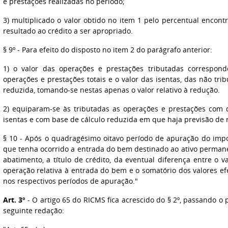
e prestações realizadas no período;
3) multiplicado o valor obtido no item 1 pelo percentual encon
resultado ao crédito a ser apropriado.
§ 9º - Para efeito do disposto no item 2 do parágrafo anterior:
1) o valor das operações e prestações tributadas correspond
operações e prestações totais e o valor das isentas, das não tr
reduzida, tomando-se nestas apenas o valor relativo à redução.
2) equiparam-se às tributadas as operações e prestações com 
isentas e com base de cálculo reduzida em que haja previsão de 
§ 10 - Após o quadragésimo oitavo período de apuração do impo
que tenha ocorrido a entrada do bem destinado ao ativo perman
abatimento, a título de crédito, da eventual diferença entre o v
operação relativa à entrada do bem e o somatório dos valores e
nos respectivos períodos de apuração."
Art. 3º
- O artigo 65 do RICMS fica acrescido do § 2º, passando o p
seguinte redação: