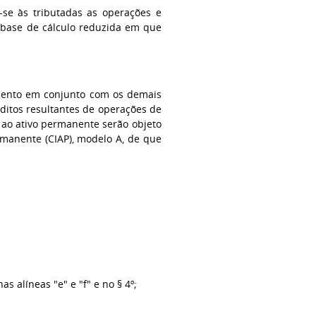
m-se às tributadas as operações e
 base de cálculo reduzida em que
çamento em conjunto com os demais
éditos resultantes de operações de
 ao ativo permanente serão objeto
rmanente (CIAP), modelo A, de que
s alíneas "e" e "f" e no § 4º;