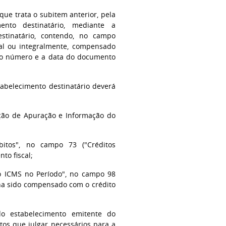
 que trata o subitem anterior, pela
ento destinatário, mediante a
stinatário, contendo, no campo
ial ou integralmente, compensado
o o número e a data do documento
abelecimento destinatário deverá
ração de Apuração e Informação do
bitos", no campo 73 ("Créditos
to fiscal;
do ICMS no Período", no campo 98
nha sido compensado com o crédito
do estabelecimento emitente do
tos que julgar necessários para a