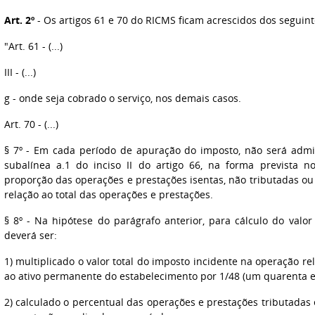
Art. 2º
- Os artigos 61 e 70 do RICMS ficam acrescidos dos seguinte
"Art. 61 - (...)
III - (...)
g - onde seja cobrado o serviço, nos demais casos.
Art. 70 - (...)
§ 7º - Em cada período de apuração do imposto, não será admi
subalínea a.1 do inciso II do artigo 66, na forma prevista 
proporção das operações e prestações isentas, não tributadas o
relação ao total das operações e prestações.
§ 8º - Na hipótese do parágrafo anterior, para cálculo do valor 
deverá ser:
1) multiplicado o valor total do imposto incidente na operação r
ao ativo permanente do estabelecimento por 1/48 (um quarenta e 
2) calculado o percentual das operações e prestações tributadas