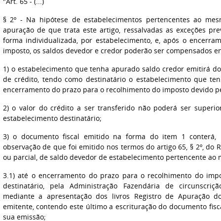
"Art. 65 - (...)
§ 2º - Na hipótese de estabelecimentos pertencentes ao mesm
apuração de que trata este artigo, ressalvadas as exceções prev
forma individualizada, por estabelecimento, e, após o encerr
imposto, os saldos devedor e credor poderão ser compensados ent
1) o estabelecimento que tenha apurado saldo credor emitirá do
de crédito, tendo como destinatário o estabelecimento que te
encerramento do prazo para o recolhimento do imposto devido pe
2) o valor do crédito a ser transferido não poderá ser superi
estabelecimento destinatário;
3) o documento fiscal emitido na forma do item 1 conterá,
observação de que foi emitido nos termos do artigo 65, § 2º, do
ou parcial, de saldo devedor de estabelecimento pertencente ao m
3.1) até o encerramento do prazo para o recolhimento do imp
destinatário, pela Administração Fazendária de circunscriç
mediante a apresentação dos livros Registro de Apuração d
emitente, contendo este último a escrituração do documento fisc
sua emissão;