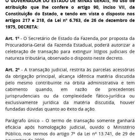
O GOVERNADOR DO ESTADO DE MINAS GERAIS
, no uso de
atribuição que lhe confere o artigo 90, inciso VII, da
Constituição do Estado, e tendo em vista o disposto nos
artigos 217 e 218, da Lei nº 6.763, de 26 de dezembro de
1975, DECRETA:
Art. 1º
- O Secretário de Estado da Fazenda, por proposta da
Procuradoria-Geral da Fazenda Estadual, poderá autorizar a
celebração de transação para extinguir litígios judiciais de
natureza tributária, observado o disposto neste decreto.
Art. 2º
- A transação judicial, restrita às parcelas acessórias
da obrigação principal, alcança idêntica matéria discutida
pelo mesmo contribuinte na órbita administrativa e tem
cabimento quando, em razão de precedentes
jurisprudenciais ou da complexidade fático-jurídica ou
exclusivamente jurídica da matéria discutida, houver
fundadas dúvidas quanto ao êxito da ação.
Parágrafo único - O termo de transação somente ganhará
eficácia após homologação judicial, ouvido o Ministério
Público, nos termos do artigo 7º da Lei nº 13.741, de 29 de