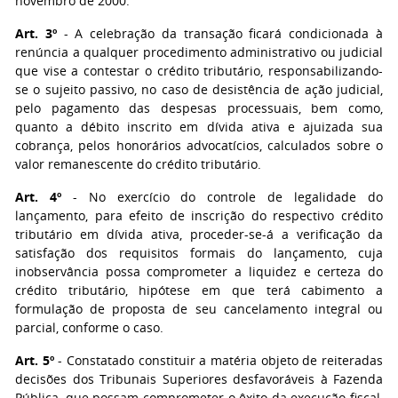
novembro de 2000.
Art. 3º
- A celebração da transação ficará condicionada à
renúncia a qualquer procedimento administrativo ou judicial
que vise a contestar o crédito tributário, responsabilizando-
se o sujeito passivo, no caso de desistência de ação judicial,
pelo pagamento das despesas processuais, bem como,
quanto a débito inscrito em dívida ativa e ajuizada sua
cobrança, pelos honorários advocatícios, calculados sobre o
valor remanescente do crédito tributário.
Art. 4º
- No exercício do controle de legalidade do
lançamento, para efeito de inscrição do respectivo crédito
tributário em dívida ativa, proceder-se-á a verificação da
satisfação dos requisitos formais do lançamento, cuja
inobservância possa comprometer a liquidez e certeza do
crédito tributário, hipótese em que terá cabimento a
formulação de proposta de seu cancelamento integral ou
parcial, conforme o caso.
Art. 5º
- Constatado constituir a matéria objeto de reiteradas
decisões dos Tribunais Superiores desfavoráveis à Fazenda
Pública, que possam comprometer o êxito da execução fiscal,