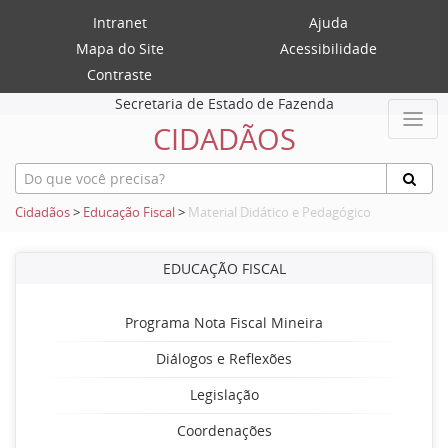
Intranet
Ajuda
Mapa do Site
Acessibilidade
Contraste
Secretaria de Estado de Fazenda
CIDADÃOS
Cidadãos
>
Educação Fiscal
>
Material Didático e Pedagógico
EDUCAÇÃO FISCAL
Programa Nota Fiscal Mineira
Diálogos e Reflexões
Legislação
Coordenações