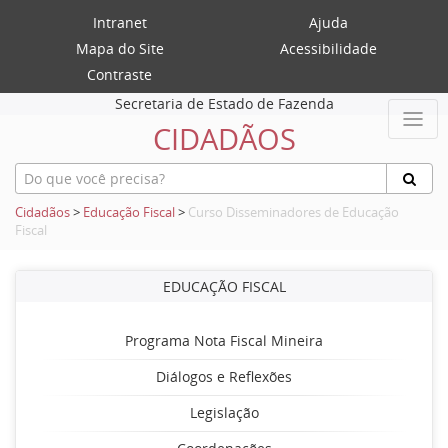
Intranet
Ajuda
Mapa do Site
Acessibilidade
Contraste
Secretaria de Estado de Fazenda
CIDADÃOS
Cidadãos
>
Educação Fiscal
>
Curso Disseminadores de Educação
Fiscal
EDUCAÇÃO FISCAL
Programa Nota Fiscal Mineira
Diálogos e Reflexões
Legislação