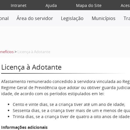
Intranet
Ajuda
Mapa do Site
Aces
ional
Área do servidor
Legislação
Municípios
Tr
nefícios
>
Licença à Adotante
Licença à Adotante
Afastamento remunerado concedido à servidora vinculada ao Regi
Regime Geral de Previdência que adotar ou obtiver guarda judicial
idade, de acordo com os períodos estipulados em lei:
Cento e vinte dias, se a criança tiver até um ano de idade;
Sessenta dias, se a criança tiver mais de um e menos de qu
Trinta dias, se a criança tiver de quatro a oito anos de idade
Informações adicionais