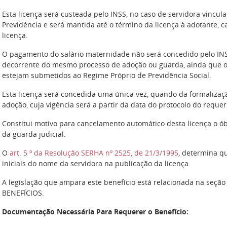
Esta licença será custeada pelo INSS, no caso de servidora vincu
Previdência e será mantida até o término da licença à adotante, 
licença.
O pagamento do salário maternidade não será concedido pelo IN
decorrente do mesmo processo de adoção ou guarda, ainda que 
estejam submetidos ao Regime Próprio de Previdência Social.
Esta licença será concedida uma única vez, quando da formalizaçã
adoção, cuja vigência será a partir da data do protocolo do reque
Constitui motivo para cancelamento automático desta licença o ó
da guarda judicial.
O
art. 5 º da Resolução SERHA nº 2525, de 21/3/1995
, determina q
iniciais do nome da servidora na publicação da licença.
A legislação que ampara este benefício está relacionada na seçã
BENEFÍCIOS.
Documentação Necessária Para Requerer o Benefício: