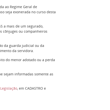
lada ao Regime Geral de
caso seja exonerada no curso desta
SS a mais de um segurado,
os cônjuges ou companheiros
o da guarda judicial ou da
rimento da servidora.
bito do menor adotado ou a perda
ue sejam informadas somente as
o
Legislação
, em CADASTRO e