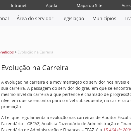
Intranet
Ajuda
Mapa do Site
Aces
ional
Área do servidor
Legislação
Municípios
Tr
nefícios
>
Evolução na Carreira
Evolução na Carreira
A evolução na carreira é a movimentação do servidor nos níveis e 
sua carreira. A passagem do servidor do grau em que se encontr
mesmo nível da carreira a que pertence é chamado de progressão
nível em que se encontra para o nível subsequente, na carreira 
promoção.
A Lei que regulamenta a evolução nas carreiras de Auditor Fiscal 
Fazendário – GEFAZ, Analista Fazendário de Administração e Fina
Fazendário de Administração e Finanças – TFAZ, é a
15.464 de 200