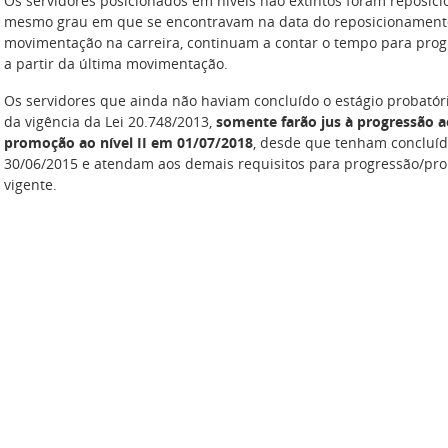
Os servidores posicionados em níveis não extintos foram reposic
mesmo grau em que se encontravam na data do reposicionamento
movimentação na carreira, continuam a contar o tempo para pr
a partir da última movimentação.
Os servidores que ainda não haviam concluído o estágio probatóri
da vigência da Lei 20.748/2013,
somente farão jus à progressão a
promoção ao nível II em 01/07/2018
, desde que tenham concluído
30/06/2015 e atendam aos demais requisitos para progressão/pro
vigente.