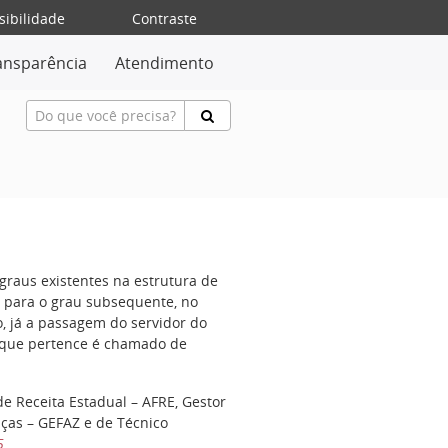
sibilidade
Contraste
ansparência
Atendimento
graus existentes na estrutura de
a para o grau subsequente, no
, já a passagem do servidor do
a que pertence é chamado de
de Receita Estadual – AFRE, Gestor
nças – GEFAZ e de Técnico
5
.