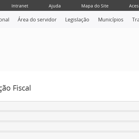
Intranet
Ajuda
Mapa do Site
Aces
ional
Área do servidor
Legislação
Municípios
Tr
ão Fiscal