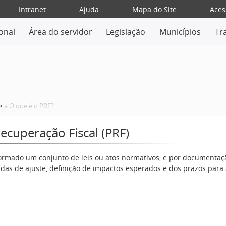
Intranet
Ajuda
Mapa do Site
Aces
ional
Área do servidor
Legislação
Municípios
Tr
>
a.O que é o PRF?
ecuperação Fiscal (PRF)
ormado um conjunto de leis ou atos normativos, e por documentaçã
as de ajuste, definição de impactos esperados e dos prazos para 