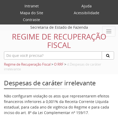
Intranet
Ajuda
Mapa do Site
Acessibilidade
Contraste
Secretaria de Estado de Fazenda
REGIME DE RECUPERAÇÃO
FISCAL
Regime de Recuperação Fiscal
>
O RRF
>
d.Despesas de caráter
irrelevante
Despesas de caráter irrelevante
Não configuram violação os atos que representarem efeitos
financeiros inferiores a 0,001% da Receita Corrente Líquida
estadual, para cada ano de vigência do Regime e para cada
inciso do art. 8º da Lei Complementar nº 159/17.