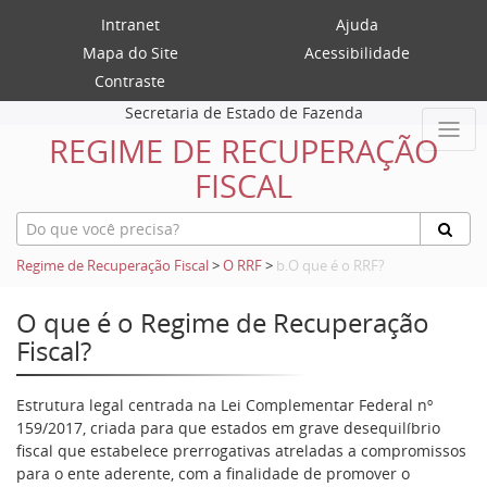
Intranet
Ajuda
Mapa do Site
Acessibilidade
Contraste
Secretaria de Estado de Fazenda
REGIME DE RECUPERAÇÃO
FISCAL
Regime de Recuperação Fiscal
>
O RRF
>
b.O que é o RRF?
O que é o Regime de Recuperação
Fiscal?
Estrutura legal centrada na Lei Complementar Federal nº
159/2017, criada para que estados em grave desequilíbrio
fiscal que estabelece prerrogativas atreladas a compromissos
para o ente aderente, com a finalidade de promover o