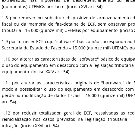
extraviados, nas hipóteses de descredenciamento ou enc
(quinhentas) UFEMGs por lacre. (inciso XVI art. 54)
1.8 por remover ou substituir dispositivo de armazenamento 
fiscal ou da memória de fita-detalhe de ECF, sem observar pro
tributária - 15.000 (quinze mil) UFEMGs por equipamento. (inciso XV
1.9 por fornecer ECF cujo "software" básico não corresponda ao
Secretaria de Estado de Fazenda – 15.000 (quinze mil) UFEMGs por 
1.10 por alterar as características de "software" básico de equi
o uso do equipamento em desacordo com a legislação tributária
equipamento. (inciso XXIV art. 54)
1.11 por alterar as características originais de "hardware" d
modo a possibilitar o uso do equipamento em desacordo com a
perda ou modificação de dados fiscais – 15.000 (quinze mil) UF
art. 54)
1.12 por reduzir totalizador geral de ECF, ressalvadas as re
reinicialização nos casos previstos na legislação tributária 
infração. (inciso XXVI art. 54)