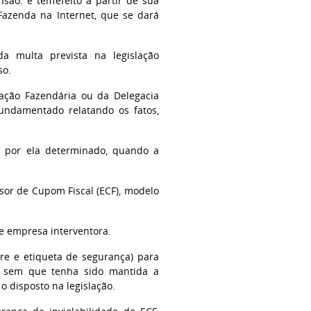
nsão. e tem
efeito a partir de sua
Fazenda na Internet, que se dará
 multa prevista na legislação
so.
ração Fazendária ou da Delegacia
fundamentado relatando os fatos,
o por ela determinado, quando a
sor de Cupom Fiscal (ECF), modelo
de empresa interventora.
acre e etiqueta de segurança) para
-lo sem que tenha sido mantida a
 disposto na legislação.