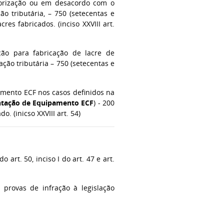
torização ou em desacordo com o
o tributária, – 750 (setecentas e
res fabricados. (inciso XXVIII art.
ção para fabricação de lacre de
ação tributária – 750 (setecentas e
amento ECF nos casos definidos na
tação de Equipamento ECF
) - 200
(inicso XXVIII art. 54)
I do art. 50, inciso I do art. 47 e art.
provas de infração à legislação