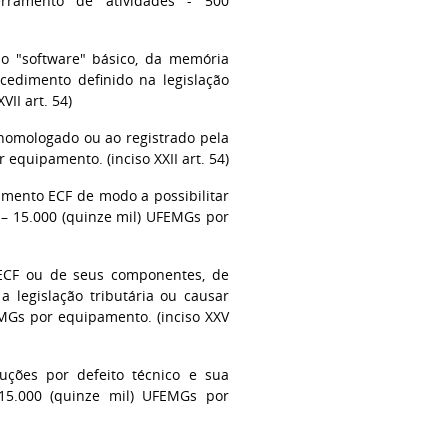
erramento de atividades - 500
do "software" básico, da memória
cedimento definido na legislação
II art. 54)
 homologado ou ao registrado pela
equipamento. (inciso XXII art. 54)
pamento ECF de modo a possibilitar
 – 15.000 (quinze mil) UFEMGs por
e ECF ou de seus componentes, de
 legislação tributária ou causar
EMGs por equipamento. (inciso XXV
duções por defeito técnico e sua
– 15.000 (quinze mil) UFEMGs por