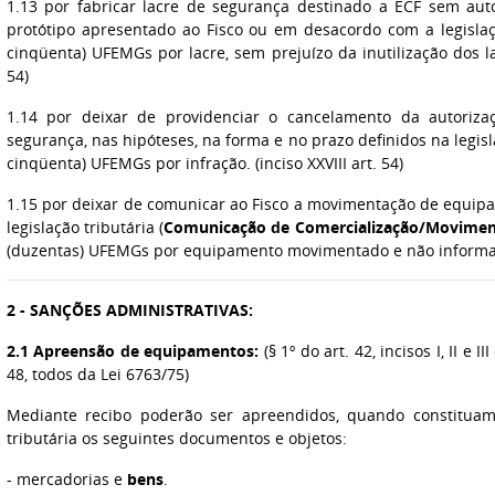
1.13 por fabricar lacre de segurança destinado a ECF sem au
protótipo apresentado ao Fisco ou em desacordo com a legislaçã
cinqüenta) UFEMGs por lacre, sem prejuízo da inutilização dos lac
54)
1.14 por deixar de providenciar o cancelamento da autoriza
segurança, nas hipóteses, na forma e no prazo definidos na legisl
cinqüenta) UFEMGs por infração. (inciso XXVIII art. 54)
1.15 por deixar de comunicar ao Fisco a movimentação de equip
legislação tributária (
Comunicação de Comercialização/Movimen
(duzentas) UFEMGs por equipamento movimentado e não informado. 
2 - SANÇÕES ADMINISTRATIVAS:
2.1 Apreensão de equipamentos:
(§ 1º do art. 42, incisos I, II e II
48, todos da Lei 6763/75)
Mediante recibo poderão ser apreendidos, quando constituam 
tributária os seguintes documentos e objetos:
- mercadorias e
bens
.