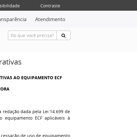
sibilidade
Contraste
ansparência
Atendimento
rativas
ATIVAS AO EQUIPAMENTO ECF
TORA
a redação dada pela Lei 14.699 de
ao equipamento ECF aplicáveis à
s à cessação de uso de equipamento