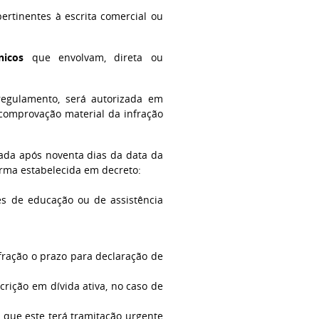
ertinentes à escrita comercial ou
nicos
que envolvam, direta ou
regulamento, será autorizada em
comprovação material da infração
iada após noventa dias da data da
rma estabelecida em decreto:
ões de educação ou de assistência
ração o prazo para declaração de
rição em dívida ativa, no caso de
m que este terá tramitação urgente