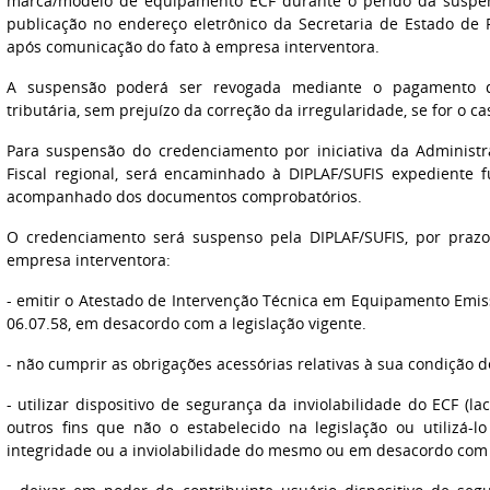
marca/modelo de equipamento ECF durante o perído da suspe
publicação no endereço eletrônico da Secretaria de Estado de 
após comunicação do fato à empresa interventora.
A suspensão poderá ser revogada mediante o pagamento da
tributária, sem prejuízo da correção da irregularidade, se for o ca
Para suspensão do credenciamento por iniciativa da Administ
Fiscal regional, será encaminhado à DIPLAF/SUFIS expediente 
acompanhado dos documentos comprobatórios.
O credenciamento será suspenso pela DIPLAF/SUFIS, por praz
empresa interventora:
- emitir o Atestado de Intervenção Técnica em Equipamento Emis
06.07.58, em desacordo com a legislação vigente.
- não cumprir as obrigações acessórias relativas à sua condição 
- utilizar dispositivo de segurança da inviolabilidade do ECF (l
outros fins que não o estabelecido na legislação ou utilizá
integridade ou a inviolabilidade do mesmo ou em desacordo com o