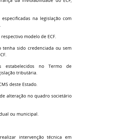
rança da inviolabilidade do ECF,
 especificadas na legislação com
.
o respectivo modelo de ECF.
ão tenha sido credenciada ou sem
ECF.
os estabelecidos no Termo de
slação tributária.
ICMS deste Estado.
de alteração no quadro societário
adual ou municipal.
realizar intervenção técnica em