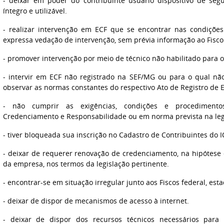
- deixar em poder do contribuinte usuário dispositivo de segu
íntegro e utilizável.
- realizar intervenção em ECF que se encontrar nas condições
expressa vedação de intervenção, sem prévia informação ao Fisco
- promover intervenção por meio de técnico não habilitado para 
- intervir em ECF não registrado na SEF/MG ou para o qual n
observar as normas constantes do respectivo Ato de Registro de 
- não cumprir as exigências, condições e procediment
Credenciamento e Responsabilidade ou em norma prevista na legi
- tiver bloqueada sua inscrição no Cadastro de Contribuintes do 
- deixar de requerer renovação de credenciamento, na hipótese 
da empresa, nos termos da legislação pertinente.
- encontrar-se em situação irregular junto aos Fiscos federal, est
- deixar de dispor de mecanismos de acesso à internet.
- deixar de dispor dos recursos técnicos necessários para 