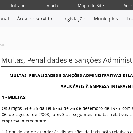
Intranet
Ajuda
Mapa do Site
Aces
ional
Área do servidor
Legislação
Municípios
Tr
ões
Multas, Penalidades e Sanções Administ
MULTAS, PENALIDADES E SANÇÕES ADMINISTRATIVAS REL
APLICÁVEIS À EMPRESA INTERVEN
1 - MULTAS:
Os artigos 54 e 55 da Lei 6763 de 26 de dezembro de 1975, com 
06 de agosto de 2003, prevê as seguintes multas relativas 
empresa interventora:
1.1 por deixar de atender às disposições da legislação relativa