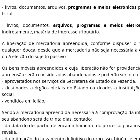
- livros, documentos, arquivos,
programas e meios eletrônicos
p
fiscal.
- livros, documentos,
arquivos, programas e meios eletrô
indiretamente, matéria de interesse tributário.
A liberação de mercadoria apreendida, conforme dispuser o 
qualquer época, desde que a mercadoria não seja necessária à 
ou à eleição do sujeito passivo.
Os bens móveis apreendidos e cuja liberação não for providenc
apreensão serão considerados abandonados e poderão ser, na fo
- aproveitados nos serviços da Secretaria de Estado de Fazenda.
- destinados a órgãos oficiais do Estado ou doados a instituiç
social.
- vendidos em leilão.
Sendo a mercadoria apreendida necessária à comprovação da inf
seu abandono será de trinta dias, contado:
- da data do despacho de encaminhamento do processo para insc
revelia.
- da intimação do julgamento definitivo do processo, hipótese e