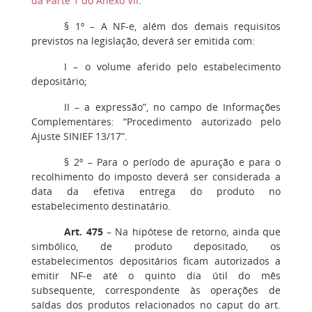
da Parte 1 do Anexo VII
.
§ 1º
– A NF-e, além dos demais requisitos
previstos na legislação, deverá ser emitida com:
I
– o volume aferido pelo estabelecimento
depositário;
II
– a expressão”, no campo de Informações
Complementares: “Procedimento autorizado pelo
Ajuste SINIEF 13/17”.
§ 2º
– Para o período de apuração e para o
recolhimento do imposto deverá ser considerada a
data da efetiva entrega do produto no
estabelecimento destinatário.
Art. 475
– Na hipótese de retorno, ainda que
simbólico, de produto depositado, os
estabelecimentos depositários ficam autorizados a
emitir NF-e até o quinto dia útil do mês
subsequente, correspondente às operações de
saídas dos produtos relacionados no caput do art.