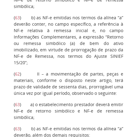
simbólica;
(
63
)
b)
as NF-e emitidas nos termos da alínea “a”
deverão conter, no campo específico, a referência à
NF-e relativa à remessa inicial e, no campo
Informações Complementares, a expressão “Retorno
ou remessa simbólico (a) de bem do ativo
imobilizado, em virtude de prorrogação de prazo da
NF-e de Remessa, nos termos do Ajuste SINIEF
15/20”;
(
62
)
II
– a movimentação de partes, peças e
materiais, conforme o disposto neste artigo, terá
prazo de validade de sessenta dias, prorrogável uma
única vez por igual período, observado o seguinte:
(
63
)
a)
o estabelecimento prestador deverá emitir
NF-e de retorno simbólico e NF-e de remessa
simbólica;
(
63
)
b)
as NF-e emitidas nos termos da alínea “a”
deverão, além dos demais requisitos: