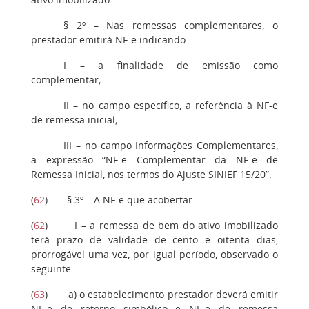
§ 2º
– Nas remessas complementares, o
prestador emitirá NF-e indicando:
I
– a finalidade de emissão como
complementar;
II
– no campo específico, a referência à NF-e
de remessa inicial;
III
– no campo Informações Complementares,
a expressão “NF-e Complementar da NF-e de
Remessa Inicial, nos termos do Ajuste SINIEF 15/20”.
(
62
)
§ 3º
– A NF-e que acobertar:
(
62
)
I
– a remessa de bem do ativo imobilizado
terá prazo de validade de cento e oitenta dias,
prorrogável uma vez, por igual período, observado o
seguinte:
(
63
)
a)
o estabelecimento prestador deverá emitir
NF-e de retorno simbólico e NF-e de remessa