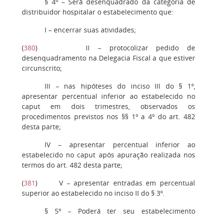
§ 4º
– Será desenquadrado da categoria de
distribuidor hospitalar o estabelecimento que:
I
– encerrar suas atividades;
(
380
)
II
– protocolizar pedido de
desenquadramento na Delegacia Fiscal a que estiver
circunscrito;
III
– nas hipóteses do inciso III do § 1º,
apresentar percentual inferior ao estabelecido no
caput em dois trimestres, observados os
procedimentos previstos nos §§ 1º a 4º do art. 482
desta parte;
IV
– apresentar percentual inferior ao
estabelecido no caput após apuração realizada nos
termos do art. 482 desta parte;
(
381
)
V
– apresentar entradas em percentual
superior ao estabelecido no inciso II do § 3º.
§ 5º
– Poderá ter seu estabelecimento