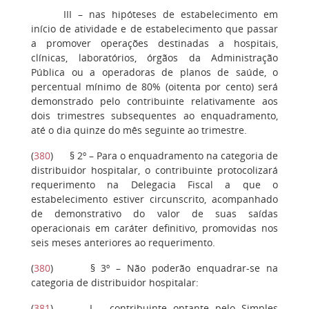
III
– nas hipóteses de estabelecimento em
início de atividade e de estabelecimento que passar
a promover operações destinadas a hospitais,
clínicas, laboratórios, órgãos da Administração
Pública ou a operadoras de planos de saúde, o
percentual mínimo de 80% (oitenta por cento) será
demonstrado pelo contribuinte relativamente aos
dois trimestres subsequentes ao enquadramento,
até o dia quinze do mês seguinte ao trimestre.
(
380
)
§ 2º
– Para o enquadramento na categoria de
distribuidor hospitalar, o contribuinte protocolizará
requerimento na Delegacia Fiscal a que o
estabelecimento estiver circunscrito, acompanhado
de demonstrativo do valor de suas saídas
operacionais em caráter definitivo, promovidas nos
seis meses anteriores ao requerimento.
(
380
)
§ 3º
– Não poderão enquadrar-se na
categoria de distribuidor hospitalar:
(
381
)
I
– contribuinte optante pelo Simples