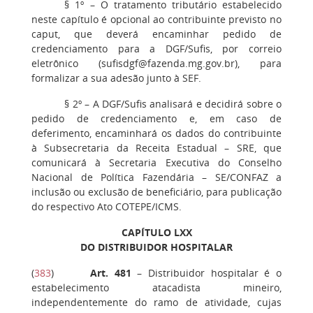
§ 1º
– O tratamento tributário estabelecido
neste capítulo é opcional ao contribuinte previsto no
caput, que deverá encaminhar pedido de
credenciamento para a DGF/Sufis, por correio
eletrônico (sufisdgf@fazenda.mg.gov.br), para
formalizar a sua adesão junto à SEF.
§ 2º
– A DGF/Sufis analisará e decidirá sobre o
pedido de credenciamento e, em caso de
deferimento, encaminhará os dados do contribuinte
à Subsecretaria da Receita Estadual – SRE, que
comunicará à Secretaria Executiva do Conselho
Nacional de Política Fazendária – SE/CONFAZ a
inclusão ou exclusão de beneficiário, para publicação
do respectivo Ato COTEPE/ICMS.
CAPÍTULO LXX
DO DISTRIBUIDOR HOSPITALAR
(
383
)
Art. 481
– Distribuidor hospitalar é o
estabelecimento atacadista mineiro,
independentemente do ramo de atividade, cujas