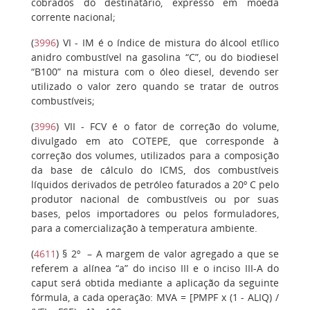
cobrados do destinatário, expresso em moeda
corrente nacional;
(
3996
)
VI
- IM é o índice de mistura do álcool etílico
anidro combustível na gasolina “C”, ou do biodiesel
“B100” na mistura com o óleo diesel, devendo ser
utilizado o valor zero quando se tratar de outros
combustíveis;
(
3996
)
VII
- FCV é o fator de correção do volume,
divulgado em ato COTEPE, que corresponde à
correção dos volumes, utilizados para a composição
da base de cálculo do ICMS, dos combustíveis
líquidos derivados de petróleo faturados a 20º C pelo
produtor nacional de combustíveis ou por suas
bases, pelos importadores ou pelos formuladores,
para a comercialização à temperatura ambiente.
(
4611
)
§ 2º
– A margem de valor agregado a que se
referem a alínea “a” do inciso III e o inciso III-A do
caput será obtida mediante a aplicação da seguinte
fórmula, a cada operação: MVA = [PMPF x (1 - ALIQ) /