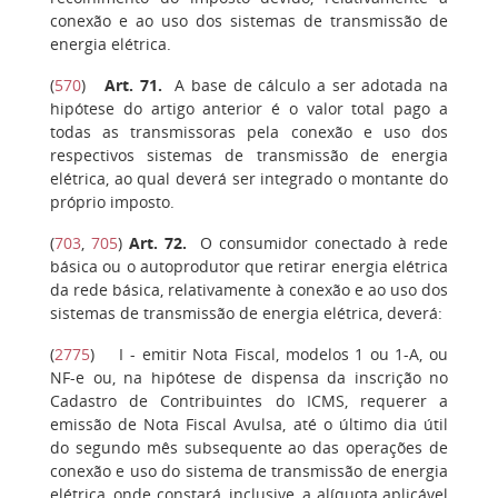
conexão e ao uso dos sistemas de transmissão de
energia elétrica.
(
570
)
Art. 71.
A base de cálculo a ser adotada na
hipótese do artigo anterior é o valor total pago a
todas as transmissoras pela conexão e uso dos
respectivos sistemas de transmissão de energia
elétrica, ao qual deverá ser integrado o montante do
próprio imposto.
(
703
,
705
)
Art. 72
.
O consumidor conectado à rede
básica ou o autoprodutor que retirar energia elétrica
da rede básica, relativamente à conexão e ao uso dos
sistemas de transmissão de energia elétrica, deverá:
(
2775
)
I
- emitir Nota Fiscal, modelos 1 ou 1-A, ou
NF-e ou, na hipótese de dispensa da inscrição no
Cadastro de Contribuintes do ICMS, requerer a
emissão de Nota Fiscal Avulsa, até o último dia útil
do segundo mês subsequente ao das operações de
conexão e uso do sistema de transmissão de energia
elétrica, onde constará, inclusive, a alíquota aplicável