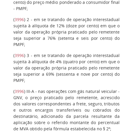
cento) do preço médio ponderado a consumidor final
- PMPF;
(
3996
)
2
- em se tratando de operação interestadual
sujeita à alíquota de 12% (doze por cento) em que o
valor da operação própria praticado pelo remetente
seja superior a 76% (setenta e seis por cento) do
PMPF;
(
3996
)
3
- em se tratando de operação interestadual
sujeita à alíquota de 4% (quatro por cento) em que o
valor da operação própria praticado pelo remetente
seja superior a 69% (sessenta e nove por cento) do
PMPF;
(
3996
)
III-A
- nas operações com gás natural veicular -
GNV, o preço praticado pelo remetente, acrescido
dos valores correspondentes a frete, seguro, tributos
e outros encargos transferíveis ou cobrados do
destinatário, adicionado da parcela resultante da
aplicação sobre o referido montante do percentual
de MVA obtido pela fórmula estabelecida no § 2º;