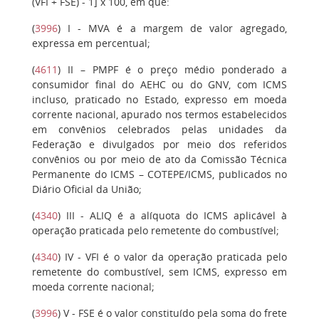
(VFI + FSE) - 1] x 100, em que:
(
3996
)
I
- MVA é a margem de valor agregado,
expressa em percentual;
(
4611
)
II
– PMPF é o preço médio ponderado a
consumidor final do AEHC ou do GNV, com ICMS
incluso, praticado no Estado, expresso em moeda
corrente nacional, apurado nos termos estabelecidos
em convênios celebrados pelas unidades da
Federação e divulgados por meio dos referidos
convênios ou por meio de ato da Comissão Técnica
Permanente do ICMS – COTEPE/ICMS, publicados no
Diário Oficial da União;
(
4340
)
III
- ALIQ é a alíquota do ICMS aplicável à
operação praticada pelo remetente do combustível;
(
4340
)
IV
- VFI é o valor da operação praticada pelo
remetente do combustível, sem ICMS, expresso em
moeda corrente nacional;
(
3996
)
V
- FSE é o valor constituído pela soma do frete