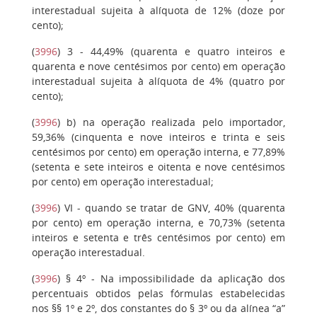
interestadual sujeita à alíquota de 12% (doze por
cento);
(
3996
)
3
- 44,49% (quarenta e quatro inteiros e
quarenta e nove centésimos por cento) em operação
interestadual sujeita à alíquota de 4% (quatro por
cento);
(
3996
)
b)
na operação realizada pelo importador,
59,36% (cinquenta e nove inteiros e trinta e seis
centésimos por cento) em operação interna, e 77,89%
(setenta e sete inteiros e oitenta e nove centésimos
por cento) em operação interestadual;
(
3996
)
VI
- quando se tratar de GNV, 40% (quarenta
por cento) em operação interna, e 70,73% (setenta
inteiros e setenta e três centésimos por cento) em
operação interestadual.
(
3996
)
§ 4º
- Na impossibilidade da aplicação dos
percentuais obtidos pelas fórmulas estabelecidas
nos §§ 1º e 2º, dos constantes do § 3º ou da alínea “a”