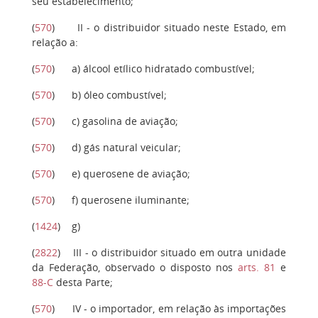
seu estabelecimento;
(
570
)
II
- o distribuidor situado neste Estado, em
relação a:
(
570
)
a)
álcool etílico hidratado combustível;
(
570
)
b)
óleo combustível;
(
570
)
c)
gasolina de aviação;
(
570
)
d)
gás natural veicular;
(
570
)
e)
querosene de aviação;
(
570
)
f)
querosene iluminante;
(
1424
)
g)
(
2822
)
III
- o distribuidor situado em outra unidade
da Federação, observado o disposto nos
arts. 81
e
88-C
desta Parte;
(
570
)
IV
- o importador, em relação às importações