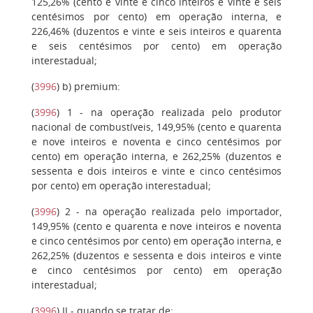
125,26% (cento e vinte e cinco inteiros e vinte e seis
centésimos por cento) em operação interna, e
226,46% (duzentos e vinte e seis inteiros e quarenta
e seis centésimos por cento) em operação
interestadual;
(
3996
)
b)
premium:
(
3996
)
1
- na operação realizada pelo produtor
nacional de combustíveis, 149,95% (cento e quarenta
e nove inteiros e noventa e cinco centésimos por
cento) em operação interna, e 262,25% (duzentos e
sessenta e dois inteiros e vinte e cinco centésimos
por cento) em operação interestadual;
(
3996
)
2
- na operação realizada pelo importador,
149,95% (cento e quarenta e nove inteiros e noventa
e cinco centésimos por cento) em operação interna, e
262,25% (duzentos e sessenta e dois inteiros e vinte
e cinco centésimos por cento) em operação
interestadual;
(
3996
)
II
- quando se tratar de: