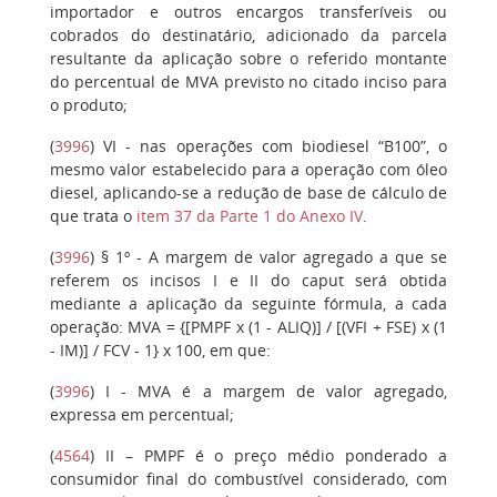
importador e outros encargos transferíveis ou
cobrados do destinatário, adicionado da parcela
resultante da aplicação sobre o referido montante
do percentual de MVA previsto no citado inciso para
o produto;
(
3996
)
VI
- nas operações com biodiesel “B100”, o
mesmo valor estabelecido para a operação com óleo
diesel, aplicando-se a redução de base de cálculo de
que trata o
item 37 da Parte 1 do Anexo IV
.
(
3996
)
§ 1º
- A margem de valor agregado a que se
referem os incisos I e II do caput será obtida
mediante a aplicação da seguinte fórmula, a cada
operação: MVA = {[PMPF x (1 - ALIQ)] / [(VFI + FSE) x (1
- IM)] / FCV - 1} x 100, em que:
(
3996
)
I
- MVA é a margem de valor agregado,
expressa em percentual;
(
4564
)
II – PMPF é o preço médio ponderado a
consumidor final do combustível considerado, com