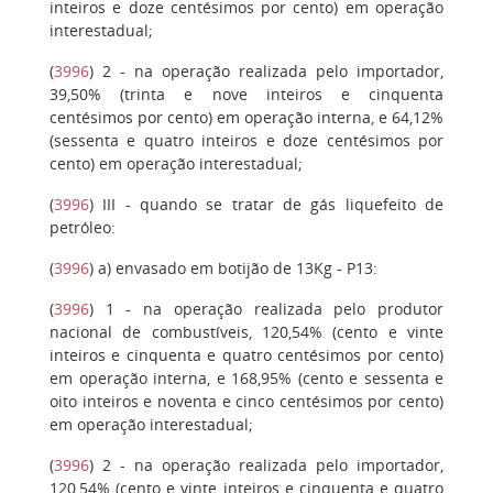
inteiros e doze centésimos por cento) em operação
interestadual;
(
3996
)
2
- na operação realizada pelo importador,
39,50% (trinta e nove inteiros e cinquenta
centésimos por cento) em operação interna, e 64,12%
(sessenta e quatro inteiros e doze centésimos por
cento) em operação interestadual;
(
3996
)
III
- quando se tratar de gás liquefeito de
petróleo:
(
3996
)
a)
envasado em botijão de 13Kg - P13:
(
3996
)
1
- na operação realizada pelo produtor
nacional de combustíveis, 120,54% (cento e vinte
inteiros e cinquenta e quatro centésimos por cento)
em operação interna, e 168,95% (cento e sessenta e
oito inteiros e noventa e cinco centésimos por cento)
em operação interestadual;
(
3996
)
2
- na operação realizada pelo importador,
120,54% (cento e vinte inteiros e cinquenta e quatro