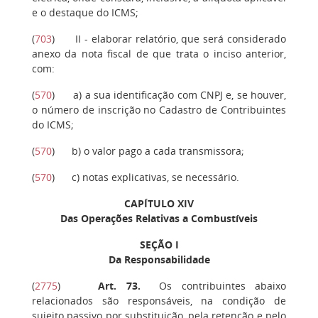
e o destaque do ICMS;
(
703
)
II
- elaborar relatório, que será considerado
anexo da nota fiscal de que trata o inciso anterior,
com:
(
570
)
a)
a sua identificação com CNPJ e, se houver,
o número de inscrição no Cadastro de Contribuintes
do ICMS;
(
570
)
b)
o valor pago a cada transmissora;
(
570
)
c)
notas explicativas, se necessário.
CAPÍTULO XIV
Das Operações Relativas a Combustíveis
SEÇÃO I
Da Responsabilidade
(
2775
)
Art. 73.
Os contribuintes abaixo
relacionados são responsáveis, na condição de
sujeito passivo por substituição, pela retenção e pelo