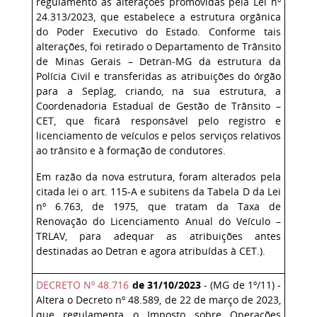
regulamento às alterações promovidas pela Lei nº
24.313/2023, que estabelece a estrutura orgânica
do Poder Executivo do Estado. Conforme tais
alterações, foi retirado o Departamento de Trânsito
de Minas Gerais – Detran-MG da estrutura da
Polícia Civil e transferidas as atribuições do órgão
para a Seplag, criando, na sua estrutura, a
Coordenadoria Estadual de Gestão de Trânsito –
CET, que ficará responsável pelo registro e
licenciamento de veículos e pelos serviços relativos
ao trânsito e à formação de condutores.
Em razão da nova estrutura, foram alterados pela
citada lei o art. 115-A e subitens da Tabela D da Lei
nº 6.763, de 1975, que tratam da Taxa de
Renovação do Licenciamento Anual do Veículo –
TRLAV, para adequar as atribuições antes
destinadas ao Detran e agora atribuídas à CET.).
DECRETO Nº 48.716
de 31/10/2023
- (MG de 1º/11) -
Altera o Decreto nº 48.589, de 22 de março de 2023,
que regulamenta o Imposto sobre Operações