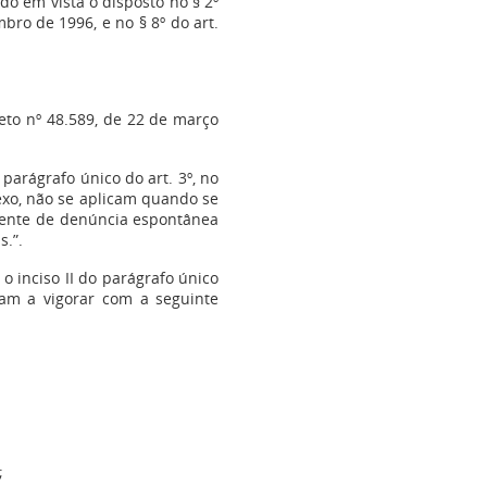
ndo em vista o disposto no § 2º
bro de 1996, e no § 8º do art.
reto nº 48.589, de 22 de março
o parágrafo único do art. 3º, no
anexo, não se aplicam quando se
orrente de denúncia espontânea
s.”.
 o inciso II do parágrafo único
sam a vigorar com a seguinte
;