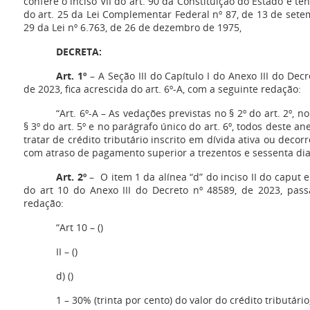
confere o inciso VII do art. 90 da Constituição do Estado e te
do art. 25 da Lei Complementar Federal nº 87, de 13 de setem
29 da Lei nº 6.763, de 26 de dezembro de 1975,
DECRETA:
Art. 1º
– A Seção III do Capítulo I do Anexo III do Dec
de 2023, fica acrescida do art. 6º-A, com a seguinte redação:
“Art. 6º-A – As vedações previstas no § 2º do art. 2º, n
§ 3º do art. 5º e no parágrafo único do art. 6º, todos deste 
tratar de crédito tributário inscrito em dívida ativa ou dec
com atraso de pagamento superior a trezentos e sessenta dia
Art. 2º
– O item 1 da alínea “d” do inciso II do caput e
do art 10 do Anexo III do Decreto nº 48589, de 2023, pas
redação:
“Art 10 – ()
II – ()
d) ()
1 – 30% (trinta por cento) do valor do crédito tributário