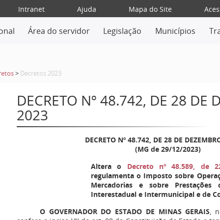
Intranet
Ajuda
Mapa do Site
Aces
ional
Área do servidor
Legislação
Municípios
Tr
retos
>
Decretos 2023
DECRETO Nº 48.742, DE 28 DE
2023
DECRETO Nº 48.742, DE 28 DE DEZEMBR
(MG de 29/12/2023)
Altera o
Decreto nº 48.589, de 
regulamenta o Imposto sobre Operaçõ
Mercadorias e sobre Prestações 
Interestadual e Intermunicipal e de 
O GOVERNADOR DO ESTADO DE MINAS GERAIS
, 