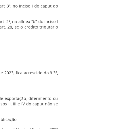
art 3º, no inciso I do caput do
t. 2º, na alínea “b” do inciso I
rt. 28, se o crédito tributário
e 2023, fica acrescido do § 3º,
e exportação, diferimento ou
s II, III e IV do caput não se
blicação.