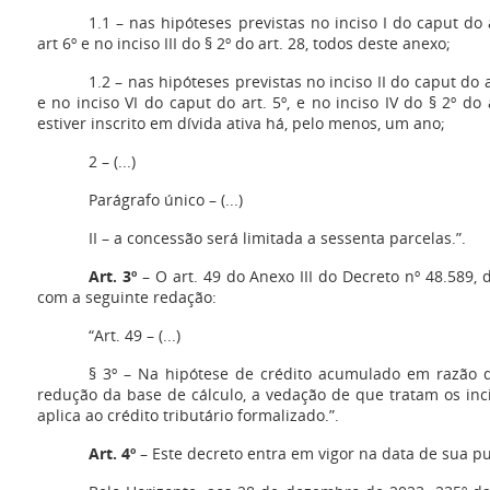
1.1 – nas hipóteses previstas no inciso I do caput do 
art 6º e no inciso III do § 2º do art. 28, todos deste anexo;
1.2 – nas hipóteses previstas no inciso II do caput do ar
e no inciso VI do caput do art. 5º, e no inciso IV do § 2º do a
estiver inscrito em dívida ativa há, pelo menos, um ano;
2 – (...)
Parágrafo único – (...)
II – a concessão será limitada a sessenta parcelas.”.
Art. 3º
– O art. 49 do Anexo III do Decreto nº 48.589, d
com a seguinte redação:
“Art. 49 – (...)
§ 3º – Na hipótese de crédito acumulado em razão d
redução da base de cálculo, a vedação de que tratam os inciso
aplica ao crédito tributário formalizado.”.
Art. 4º
– Este decreto entra em vigor na data de sua pu