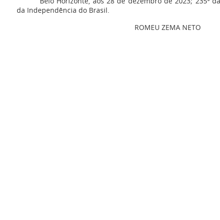
Belo Horizonte, aos 28 de dezembro de 2023; 235º da
da Independência do Brasil.
ROMEU ZEMA NETO