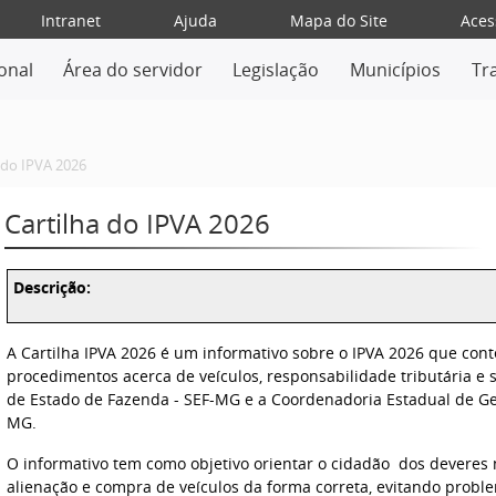
Intranet
Ajuda
Mapa do Site
Aces
ional
Área do servidor
Legislação
Municípios
Tr
 do IPVA 2026
Cartilha do IPVA 2026
Descrição:
A Cartilha IPVA 2026 é um informativo sobre o IPVA 2026 que con
procedimentos acerca de veículos, responsabilidade tributária e s
de Estado de Fazenda - SEF-MG e a Coordenadoria Estadual de Ge
MG.
O informativo tem como objetivo orientar o cidadão dos deveres 
alienação e compra de veículos da forma correta
,
evitando proble