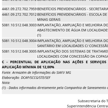
4461.09.272.702.7959
BENEFÍCIOS PREVIDENCIÁRIOS - SECRETARI
4461.09.272.702.7012
BENEFÍCIOS PREVIDENCIÁRIOS - ESCOLA D
MINAS GERAIS
5081.10.512.048.3003
IMPLANTAÇÃO, AMPLIAÇÃO E MELHORIA DO
ABASTECIMENTO DE ÁGUA EM LOCALIDAD
(1)
5081.10.512.048.3004
IMPLANTAÇÃO, AMPLIAÇÃO E MELHORIA D
SANITÁRIO EM LOCALIDADES C/ CONCESSÃO
5081.10.512.048.3005
IMPLANTAÇÃO DOS SISTEMAS DE TRATAME
LOCALIDADES COM CONCESSÃO DA COPASA 
C - PERCENTUAL DE APLICAÇÃO NAS AÇÕES E SERVIÇOS 
APLICAÇÃO MÍNIMA DE 12,00%
Fonte: Armazém de Informações do SIAFI/ MG
Elaboração: DCAP/SCCG/STE/SEF
Nota:
(1) - Dados informados diretamente pela Companhia de Saneamento d
Subsecretaria do 
Superintendência Centra