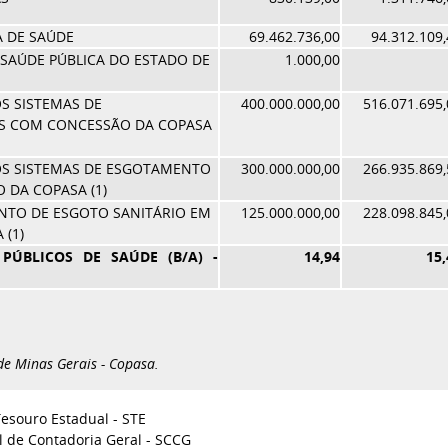
A DE SAÚDE
69.462.736,00
94.312.109,
E SAÚDE PÚBLICA DO ESTADO DE
1.000,00
S SISTEMAS DE
400.000.000,00
516.071.695,
ES COM CONCESSÃO DA COPASA
OS SISTEMAS DE ESGOTAMENTO
300.000.000,00
266.935.869,
 DA COPASA (1)
NTO DE ESGOTO SANITÁRIO EM
125.000.000,00
228.098.845,
(1)
PÚBLICOS DE SAÚDE (B/A) -
14,94
15,
e Minas Gerais - Copasa.
Tesouro Estadual - STE
l de Contadoria Geral - SCCG