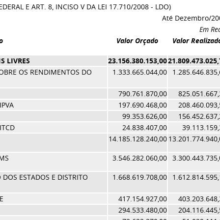
RAL E ART. 8, INCISO V DA LEI 17.710/2008 - LDO)
Até Dezembro/20
Em Rea
o
Valor Orçado
Valor Realizad
S LIVRES
23.156.380.153,00
21.809.473.025,
SOBRE OS RENDIMENTOS DO
1.333.665.044,00
1.285.646.835,
790.761.870,00
825.051.667,
IPVA
197.690.468,00
208.460.093,
99.353.626,00
156.452.637,
ITCD
24.838.407,00
39.113.159,
14.185.128.240,00
13.201.774.940,
CMS
3.546.282.060,00
3.300.443.735,
 DOS ESTADOS E DISTRITO
1.668.619.708,00
1.612.814.595,
E
417.154.927,00
403.203.648,
294.533.480,00
204.116.445,