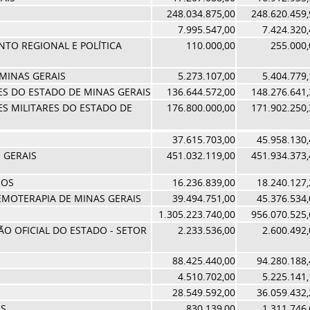
248.034.875,00
248.620.459,
7.995.547,00
7.424.320,
NTO REGIONAL E POLÍTICA
110.000,00
255.000,
MINAS GERAIS
5.273.107,00
5.404.779,
ES DO ESTADO DE MINAS GERAIS
136.644.572,00
148.276.641,
ES MILITARES DO ESTADO DE
176.800.000,00
171.902.250,
37.615.703,00
45.958.130,
 GERAIS
451.032.119,00
451.934.373,
ROS
16.236.839,00
18.240.127,
MOTERAPIA DE MINAS GERAIS
39.494.751,00
45.376.534,
1.305.223.740,00
956.070.525,
O OFICIAL DO ESTADO - SETOR
2.233.536,00
2.600.492,
88.425.440,00
94.280.188,
4.510.702,00
5.225.141,
28.549.592,00
36.059.432,
AS
830.139,00
1.311.746,