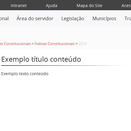
Intranet
Ajuda
Mapa do Site
Aces
ional
Área do servidor
Legislação
Municípios
Tr
ces Constitucionais
>
Índices Constitucionais
>
2024
Exemplo título conteúdo
Exemplo texto conteúdo