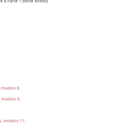
e a Parte 1 deste Anexo)
 modelo 8;
 modelo 9;
s, modelo 11;