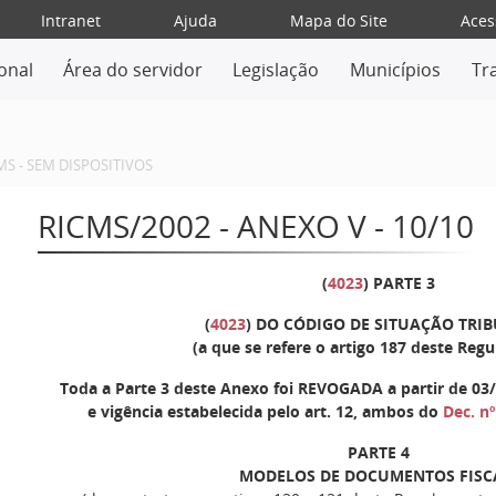
Intranet
Ajuda
Mapa do Site
Aces
ional
Área do servidor
Legislação
Municípios
Tr
MS - SEM DISPOSITIVOS
RICMS/2002 - ANEXO V - 10/10
(
4023
)
PARTE 3
(
4023
) DO CÓDIGO DE SITUAÇÃO TRI
(a que se refere o artigo 187 deste Reg
Toda a Parte 3 deste Anexo foi REVOGADA a partir de 03/
e vigência estabelecida pelo art. 12, ambos do
Dec. n
PARTE 4
MODELOS DE DOCUMENTOS FISC