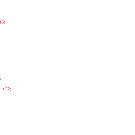
15;
1
;
lo 22;