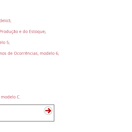
delo3;
a Produção e do Estoque
;
lo 5;
rmos de Ocorrências, modelo 6;
, modelo C.