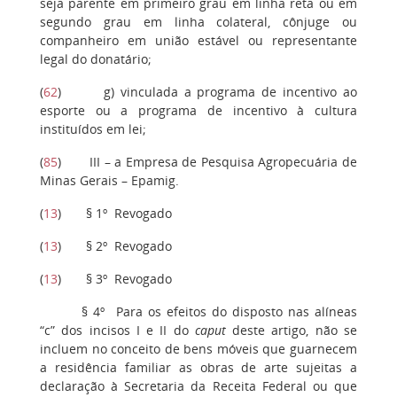
seja parente em primeiro grau em linha reta ou em
segundo grau em linha colateral, cônjuge ou
companheiro em união estável ou representante
legal do donatário;
(
62
) g) vinculada a programa de incentivo ao
esporte ou a programa de incentivo à cultura
instituídos em lei;
(
85
) III – a Empresa de Pesquisa Agropecuária de
Minas Gerais – Epamig.
(
13
) § 1º Revogado
(
13
) § 2º Revogado
(
13
) § 3º Revogado
§ 4º Para os efeitos do disposto nas alíneas
“c” dos incisos I e II do
caput
deste artigo, não se
incluem no conceito de bens móveis que guarnecem
a residência familiar as obras de arte sujeitas a
declaração à Secretaria da Receita Federal ou que