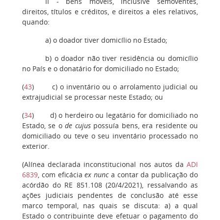
II - bens móveis, inclusive semoventes,
direitos, títulos e créditos, e direitos a eles relativos,
quando:
a) o doador tiver domicílio no Estado;
b) o doador não tiver residência ou domicílio
no País e o donatário for domiciliado no Estado;
(
43
) c) o inventário ou o arrolamento judicial ou
extrajudicial se processar neste Estado; ou
(
34
) d) o herdeiro ou legatário for domiciliado no
Estado, se o
de cujus
possuía bens, era residente ou
domiciliado ou teve o seu inventário processado no
exterior.
(Alínea declarada inconstitucional nos autos da
ADI
6839
, com eficácia
ex nunc
a contar da publicação do
acórdão do RE 851.108 (20/4/2021), ressalvando as
ações judiciais pendentes de conclusão até esse
marco temporal, nas quais se discuta: a) a qual
Estado o contribuinte deve efetuar o pagamento do