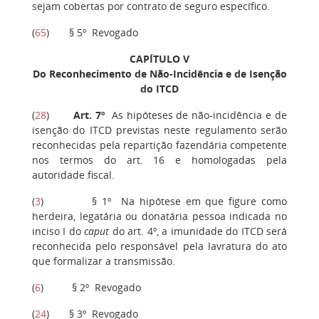
sejam cobertas por contrato de seguro específico.
(
65
) § 5º Revogado
CAPÍTULO V
Do Reconhecimento de Não-Incidência e de Isenção
do ITCD
(
28
)
Art. 7º
As hipóteses de não-incidência e de
isenção do ITCD previstas neste regulamento serão
reconhecidas pela repartição fazendária competente
nos termos do art. 16 e homologadas pela
autoridade fiscal.
(
3
) § 1º Na hipótese em que figure como
herdeira, legatária ou donatária pessoa indicada no
inciso I do
caput
do art. 4º, a imunidade do ITCD será
reconhecida pelo responsável pela lavratura do ato
que formalizar a transmissão.
(
6
) § 2º Revogado
(
24
) § 3º Revogado