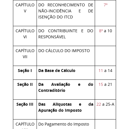
CAPÍTULO
DO RECONHECIMENTO DE
7º
V
NÃO-INCIDÊNCIA E DE
ISENÇÃO DO ITCD
CAPÍTULO
DO CONTRIBUINTE E DO
8º
a 10
VI
RESPONSÁVEL
CAPÍTULO
DO CÁLCULO DO IMPOSTO
VII
Seção I
Da Base de Cálculo
11
a 14
Seção II
Da Avaliação e do
15
a 21
Contraditório
Seção III
Das Alíquotas e da
22
a 25-A
Apuração do Imposto
CAPÍTULO
Do Pagamento do Imposto