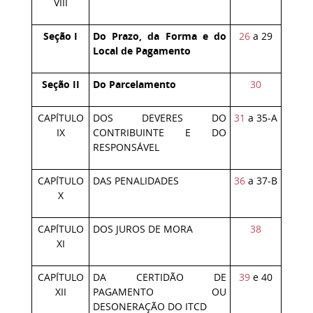
VIII
Seção I
Do Prazo, da Forma e do
26
a 29
Local de Pagamento
Seção II
Do Parcelamento
30
CAPÍTULO
DOS DEVERES DO
31
a 35-A
IX
CONTRIBUINTE E DO
RESPONSÁVEL
CAPÍTULO
DAS PENALIDADES
36
a 37-B
X
CAPÍTULO
DOS JUROS DE MORA
38
XI
CAPÍTULO
DA CERTIDÃO DE
39
e 40
XII
PAGAMENTO OU
DESONERAÇÃO DO ITCD