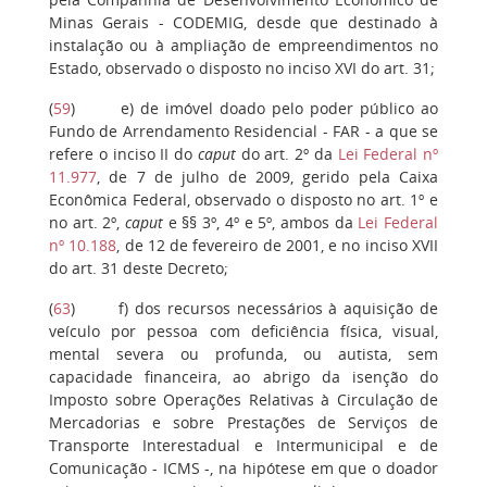
Minas Gerais - CODEMIG, desde que destinado à
instalação ou à ampliação de empreendimentos no
Estado, observado o disposto no inciso XVI do art. 31;
(
59
) e) de imóvel doado pelo poder público ao
Fundo de Arrendamento Residencial - FAR - a que se
refere o inciso II do
caput
do art. 2º da
Lei Federal nº
11.977
, de 7 de julho de 2009, gerido pela Caixa
Econômica Federal, observado o disposto no art. 1º e
no art. 2º,
caput
e §§ 3º, 4º e 5º, ambos da
Lei Federal
nº 10.188
, de 12 de fevereiro de 2001, e no inciso XVII
do art. 31 deste Decreto;
(
63
) f) dos recursos necessários à aquisição de
veículo por pessoa com deficiência física, visual,
mental severa ou profunda, ou autista, sem
capacidade financeira, ao abrigo da isenção do
Imposto sobre Operações Relativas à Circulação de
Mercadorias e sobre Prestações de Serviços de
Transporte Interestadual e Intermunicipal e de
Comunicação - ICMS -, na hipótese em que o doador