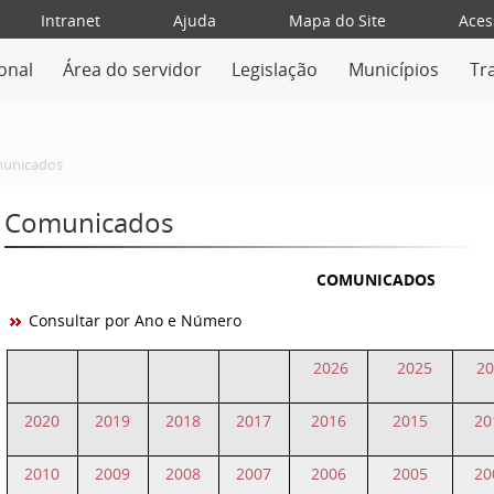
Intranet
Ajuda
Mapa do Site
Aces
ional
Área do servidor
Legislação
Municípios
Tr
unicados
Comunicados
COMUNICADOS
Consultar por Ano e Número
2026
2025
20
2020
2019
2018
2017
2016
2015
20
2010
2009
2008
2007
2006
2005
20