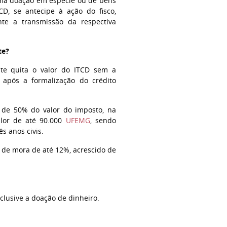
uma doação em espécie ou de bens
CD, se antecipe à ação do fisco,
te a transmissão da respectiva
te?
nte quita o valor do ITCD sem a
 após a formalização do crédito
o de 50% do valor do imposto, na
alor de até 90.000
UFEMG
, sendo
s anos civis.
 de mora de até 12%, acrescido de
clusive a doação de dinheiro.