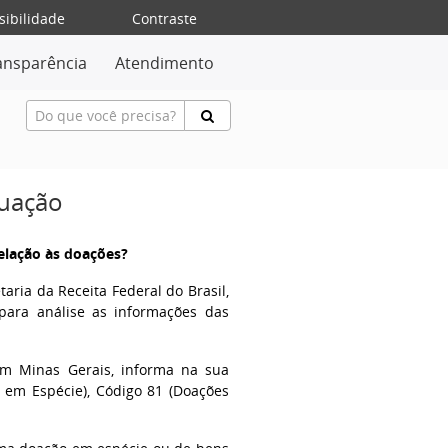
sibilidade
Contraste
ansparência
Atendimento
tuação
elação às doações?
ria da Receita Federal do Brasil,
para análise as informações das
em Minas Gerais, informa na sua
s em Espécie), Código 81 (Doações