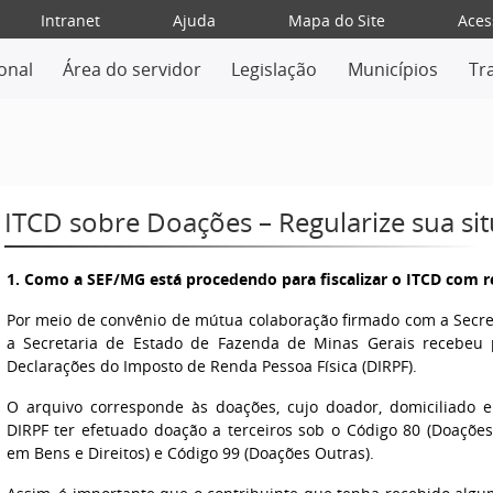
Intranet
Ajuda
Mapa do Site
Aces
ional
Área do servidor
Legislação
Municípios
Tr
ITCD sobre Doações – Regularize sua si
1. Como a SEF/MG está procedendo para fiscalizar o ITCD com r
Por meio de convênio de mútua colaboração firmado com a Secreta
a Secretaria de Estado de Fazenda de Minas Gerais recebeu 
Declarações do Imposto de Renda Pessoa Física (DIRPF).
O arquivo corresponde às doações, cujo doador, domiciliado 
DIRPF ter efetuado doação a terceiros sob o Código 80 (Doaçõe
em Bens e Direitos) e Código 99 (Doações Outras).