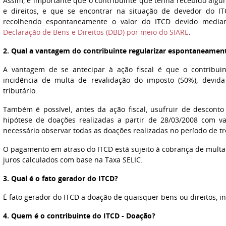
Assim, é importante que o contribuinte que tenha recebido alg
e direitos, e que se encontrar na situação de devedor do IT
recolhendo espontaneamente o valor do ITCD devido median
Declaração de Bens e Direitos (DBD) por meio do SIARE
.
2. Qual a vantagem do contribuinte regularizar espontaneamen
A vantagem de se antecipar à ação fiscal é que o contribui
incidência de multa de revalidação do imposto (50%), devida
tributário.
Também é possível, antes da ação fiscal, usufruir de descont
hipótese de doações realizadas a partir de 28/03/2008 com v
necessário observar todas as doações realizadas no período de trê
O pagamento em atraso do ITCD está sujeito à cobrança de multa
juros calculados com base na Taxa SELIC.
3. Qual é o fato gerador do ITCD?
É fato gerador do ITCD a doação de quaisquer bens ou direitos, in
4. Quem é o contribuinte do ITCD - Doação?