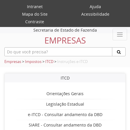
Intranet
Ajuda
Mapa do Site
Acessibilidade
Contraste
Secretaria de Estado de Fazenda
EMPRESAS
Empresas
>
Impostos
>
ITCD
>
Instruções e-ITCD
ITCD
Orientações Gerais
Legislação Estadual
e-ITCD - Consultar andamento da DBD
SIARE - Consultar andamento da DBD