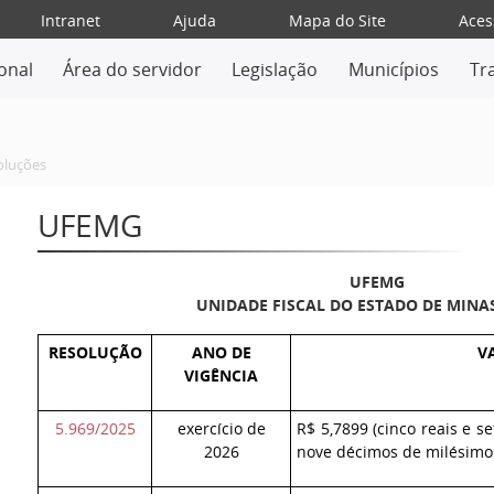
Intranet
Ajuda
Mapa do Site
Aces
ional
Área do servidor
Legislação
Municípios
Tr
oluções
UFEMG
UFEMG
UNIDADE FISCAL DO ESTADO DE MINA
RESOLUÇÃO
ANO DE
V
VIGÊNCIA
5.969/2025
exercício de
R$ 5,7899 (cinco reais e s
2026
nove décimos de milésimos