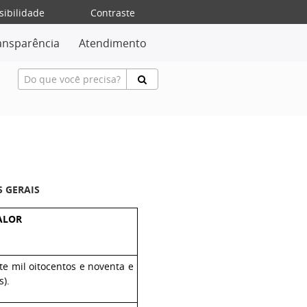
sibilidade
Contraste
ansparência
Atendimento
S GERAIS
ALOR
ete mil oitocentos e noventa e
).