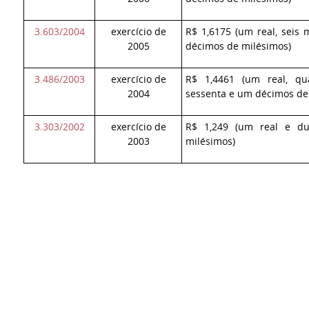
3.603/2004
exercício de
R$ 1,6175 (um real, seis 
2005
décimos de milésimos)
3.486/2003
exercício de
R$ 1,4461 (um real, qu
2004
sessenta e um décimos de
3.303/2002
exercício de
R$ 1,249 (um real e du
2003
milésimos)