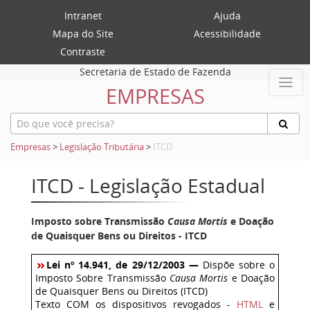
Intranet
Ajuda
Mapa do Site
Acessibilidade
Contraste
Secretaria de Estado de Fazenda
EMPRESAS
Empresas
>
Legislação Tributária
>
ITCD
ITCD - Legislação Estadual
Imposto sobre Transmissão
Causa Mortis
e Doação
de Quaisquer Bens ou Direitos - ITCD
Lei nº 14.941, de 29/12/2003 —
Dispõe sobre o
Imposto Sobre Transmissão
Causa Mortis
e Doação
de Quaisquer Bens ou Direitos (ITCD)
Texto COM os dispositivos revogados -
HTML
e