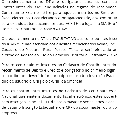
O credenciamento no DT-e é obrigatório para os contribui
Contribuintes do ICMS enquadrados no regime de recolhimento
Contribuinte Externo - ST e para aqueles inscritos no Simpl
fiscal eletrônico. Considerando a obrigatoriedade, aos contrib
será exibido automaticamente para ACEITE, ao logar no SIARE, 
Domicílio Tributário Eletrônico – DT-e.
O credenciamento no DT-e é FACULTATIVO aos contribuintes inscr
do ICMS que não atendam aos quesitos mencionados acima, inclus
Cadastro de Produtor Rural Pessoa Física, e será efetivado at
“Termo de Adesão ao Uso do Domicílio Tributário Eletrônico - DT-e
Para os contribuintes inscritos no Cadastro de Contribuintes 
recolhimento de Débito e Crédito é obrigatório no primeiro login 
o contribuinte deverá informar o tipo de usuário Inscrição Estad
tipo de usuário e_CNPj e o e-CNJP da empresa .
Para os contribuintes inscritos no Cadastro de Contribuinte
Nacional que emitem documento fiscal eletrônico, estes poderã
com Inscrição Estadual, CPF do sócio master e senha, após o aceit
de usuário Inscrição Estadual e o e-CPF do sócio master ou o ti
empresa.