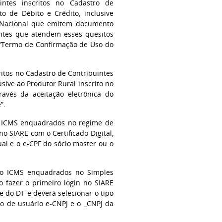
ntes inscritos no Cadastro de
 de Débito e Crédito, inclusive
es Nacional que emitem documento
uintes que atendem esses quesitos
o “Termo de Confirmação de Uso do
itos no Cadastro de Contribuintes
ive ao Produtor Rural inscrito no
ravés da aceitação eletrônica do
”.
do ICMS enquadrados no regime de
no SIARE com o Certificado Digital,
ual e o e-CPF do sócio master ou o
s do ICMS enquadrados no Simples
o fazer o primeiro login no SIARE
e do DT-e deverá selecionar o tipo
po de usuário e-CNPJ e o _CNPJ da