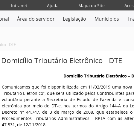
Intranet
Ajuda
Mapa do Site
Aces
ional
Área do servidor
Legislação
Municípios
Tr
nico - DTE
Domicílio Tributário Eletrônico - DTE
Domicílio Tributário Eletrônico – 
Comunicamos que foi disponibilizada em 11/02/2019 uma nova 
Tributário Eletrônico”, que será utilizado pelos Contribuintes pa
voluntário perante a Secretaria de Estado de Fazenda e co
eletrônica por meio do DT-e, nos termos do Artigo 144-A da L
Decreto nº 44.747, de 3 de março de 2008, que estabelece 
Procedimentos Tributários Administrativos - RPTA com as alter
47.531, de 12/11/2018.