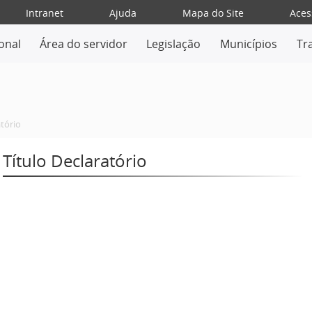
Intranet
Ajuda
Mapa do Site
Aces
ional
Área do servidor
Legislação
Municípios
Tr
atório
Título Declaratório