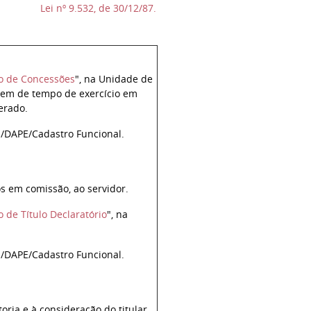
Lei nº 9.532, de 30/12/87.
o de Concessões
", na Unidade de
agem de tempo de exercício em
erado.
/DAPE/Cadastro Funcional.
s em comissão, ao servidor.
de Título Declaratório
", na
/DAPE/Cadastro Funcional.
ria e à consideração do titular