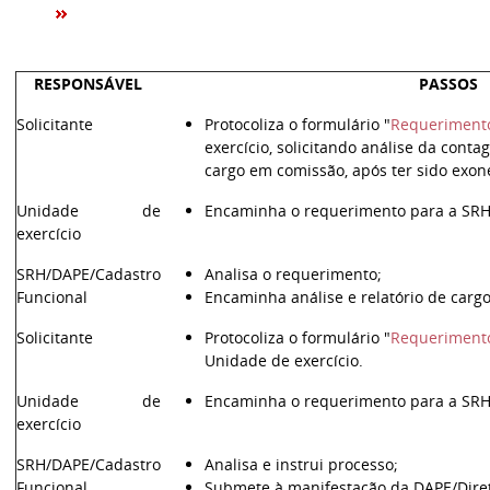
RESPONSÁVEL
PASSOS
Solicitante
Protocoliza o formulário "
Requeriment
exercício, solicitando análise da cont
cargo em comissão, após ter sido exon
Unidade de
Encaminha o requerimento para a SRH
exercício
SRH/DAPE/Cadastro
Analisa o requerimento;
Funcional
Encaminha análise e relatório de cargo
Solicitante
Protocoliza o formulário "
Requerimento 
Unidade de exercício.
Unidade de
Encaminha o requerimento para a SRH
exercício
SRH/DAPE/Cadastro
Analisa e instrui processo;
Funcional
Submete à manifestação da DAPE/Direto