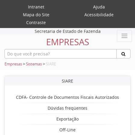
Intranet
Ajuda
Mapa do Site
Acessibilidade
Contraste
Secretaria de Estado de Fazenda
EMPRESAS
Empresas
>
Sistemas
>
SIARE
SIARE
CDFA- Controle de Documentos Fiscais Autorizados
Dúvidas freqüentes
Exportação
Off-Line