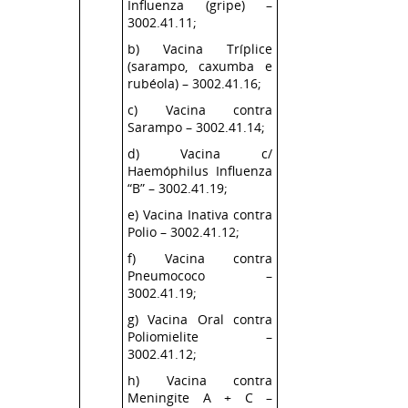
Influenza (gripe) –
3002.41.11;
b) Vacina Tríplice
(sarampo, caxumba e
rubéola) – 3002.41.16;
c) Vacina contra
Sarampo – 3002.41.14;
d) Vacina c/
Haemóphilus Influenza
“B” – 3002.41.19;
e) Vacina Inativa contra
Polio – 3002.41.12;
f) Vacina contra
Pneumococo –
3002.41.19;
g) Vacina Oral contra
Poliomielite –
3002.41.12;
h) Vacina contra
Meningite A + C –