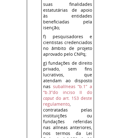
suas finalidades
estatutárias de apoio
às entidades
beneficiadas pela
isenção;
f) pesquisadores e
cientistas credenciados
no âmbito de projeto
aprovado pelo CNPq;
g) fundações de direito
privado, sem fins
lucrativos, que
atendam ao disposto
nas
subalíneas “b.1” a
“b.3”do inciso II do
caput
do art. 153 deste
regulamento
,
contratadas pelas
instituições ou
fundações referidas
nas alíneas anteriores,
nos termos da Lei