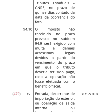
Tributos Estaduais –
GNRE, no prazo de
quinze dias contado da
data da ocorrência do
fato.
94.10
O imposto não
recolhido no prazo
previsto no subitem
94.9 será exigido com
multa e demais
acréscimos legais
devidos a partir do
vencimento do prazo
em que o tributo
deveria ter sido pago,
caso a operação não
fosse efetuada com o
benefício fiscal.
(
479
)
Entrada, decorrente de
Co
95
31/12/2026
importação do exterior,
ICM
ou operação de saída
interna ou