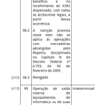
benefício e no
recolhimento do ICMS
dispensado, com todos
os acréscimos legais, a
partir dessa
ocorrência.
98.2
A isenção prevista
neste item não se
aplica às operações
com mercadorias
abrangidas pelo
Repetro, disciplinado
no Capítulo XI do
Decreto Federal nº
6.759, de 05 de
fevereiro de 2009.
Revogado
(
288
)
98.3
(
410
)
99
Operação de saída
Indeterminada
Co
interna de
ICM
equipamentos de
informática ou de suas