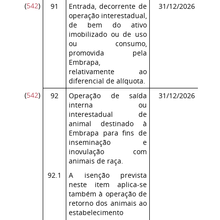
(
542
)
91
Entrada, decorrente de
31/12/2026
Co
operação interestadual,
ICM
de bem do ativo
imobilizado ou de uso
ou consumo,
promovida pela
Embrapa,
relativamente ao
diferencial de alíquota.
(
542
)
92
Operação de saída
31/12/2026
Co
interna ou
ICM
interestadual de
animal destinado à
Embrapa para fins de
inseminação e
inovulação com
animais de raça.
92.1
A isenção prevista
neste item aplica-se
também à operação de
retorno dos animais ao
estabelecimento