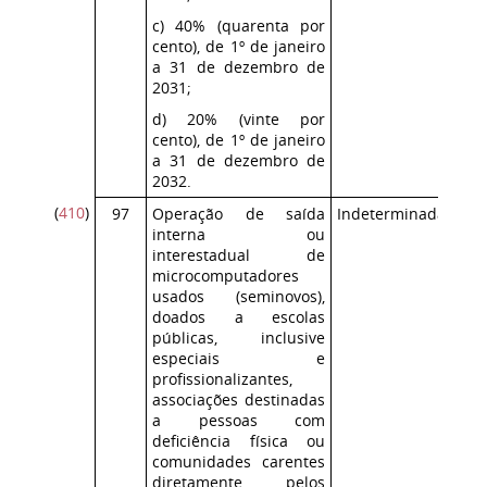
c) 40% (quarenta por
cento), de 1º de janeiro
a 31 de dezembro de
2031;
d) 20% (vinte por
cento), de 1º de janeiro
a 31 de dezembro de
2032.
(
410
)
97
Operação de saída
Indeterminada
Co
interna ou
ICM
interestadual de
microcomputadores
usados (seminovos),
doados a escolas
públicas, inclusive
especiais e
profissionalizantes,
associações destinadas
a pessoas com
deficiência física ou
comunidades carentes
diretamente pelos