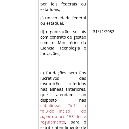
por leis federais ou
estaduais;
c) universidade federal
ou estadual;
d) organizações sociais
31/12/2032
Co
com contrato de gestão
ICM
com o Ministério da
Ciência, Tecnologia e
De
Inovações;
47
(it
A
e) fundações sem fins
lucrativos das
instituições referidas
nas alíneas anteriores,
que atendam ao
disposto nas
subalíneas “b.1” a
“b.3”do inciso II do
caput
do art. 153 deste
regulamento
, para o
estrito atendimento de