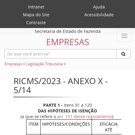
Intranet
Ajuda
Mapa do Site
Acessibilidade
Contraste
Secretaria de Estado de Fazenda
EMPRESAS
Empresas
>
Legislação Tributária
>
RICMS/2023 - ANEXO X -
5/14
PARTE 1
-
Itens 91 a 120
DAS HIPÓTESES DE ISENÇÃO
(a que se refere o
art. 151 deste regulamento
)
ITEM
HIPÓTESES/CONDIÇÕES
EFICÁCIA
FU
ATÉ