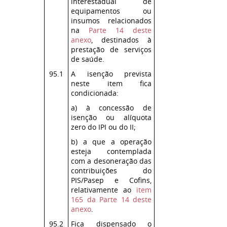
interestadual de
equipamentos ou
insumos relacionados
na
Parte 14 deste
anexo
, destinados à
prestação de serviços
de saúde.
95.1
A isenção prevista
neste item fica
condicionada:
a) à concessão de
isenção ou alíquota
zero do IPI ou do II;
b) a que a operação
esteja contemplada
com a desoneração das
contribuições do
PIS/Pasep e Cofins,
relativamente ao
item
165 da Parte 14 deste
anexo
.
95.2
Fica dispensado o