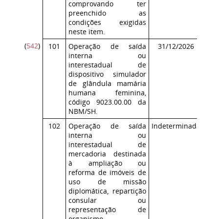
comprovando ter
preenchido as
condições exigidas
neste item.
(
542
)
101
Operação de saída
31/12/2026
Co
interna ou
ICM
interestadual de
dispositivo simulador
de glândula mamária
humana feminina,
código 9023.00.00 da
NBM/SH.
102
Operação de saída
Indeterminada
Co
interna ou
ICM
interestadual de
mercadoria destinada
à ampliação ou
reforma de imóveis de
uso de missão
diplomática, repartição
consular ou
representação de
organismo