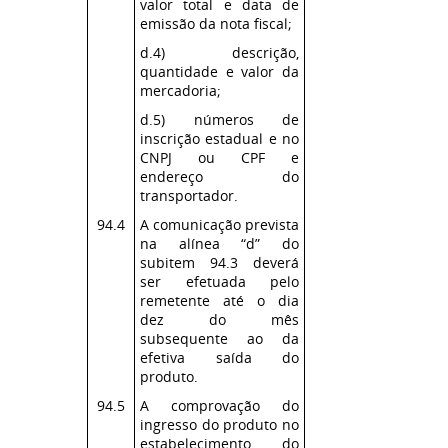
valor total e data de
emissão da nota fiscal;
d.4) descrição,
quantidade e valor da
mercadoria;
d.5) números de
inscrição estadual e no
CNPJ ou CPF e
endereço do
transportador.
94.4
A comunicação prevista
na alínea “d” do
subitem 94.3 deverá
ser efetuada pelo
remetente até o dia
dez do mês
subsequente ao da
efetiva saída do
produto.
94.5
A comprovação do
ingresso do produto no
estabelecimento do