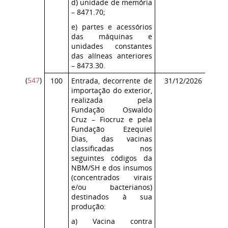
d) unidade de memória
– 8471.70;
e) partes e acessórios
das máquinas e
unidades constantes
das alíneas anteriores
– 8473.30.
(
547
)
100
Entrada, decorrente de
31/12/2026
Co
importação do exterior,
ICM
realizada pela
Fundação Oswaldo
Cruz – Fiocruz e pela
Fundação Ezequiel
Dias, das vacinas
classificadas nos
seguintes códigos da
NBM/SH e dos insumos
(concentrados virais
e/ou bacterianos)
destinados à sua
produção:
a) Vacina contra