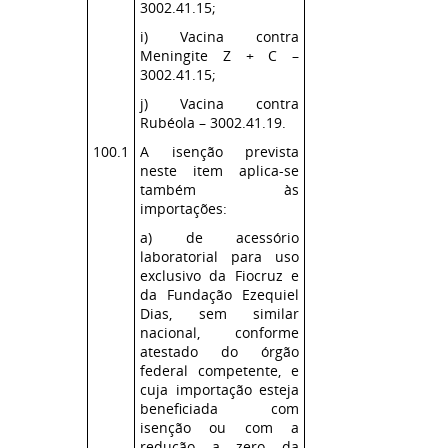
3002.41.15;
i) Vacina contra
Meningite Z + C –
3002.41.15;
j) Vacina contra
Rubéola – 3002.41.19.
100.1
A isenção prevista
neste item aplica-se
também às
importações:
a) de acessório
laboratorial para uso
exclusivo da Fiocruz e
da Fundação Ezequiel
Dias, sem similar
nacional, conforme
atestado do órgão
federal competente, e
cuja importação esteja
beneficiada com
isenção ou com a
redução a zero da