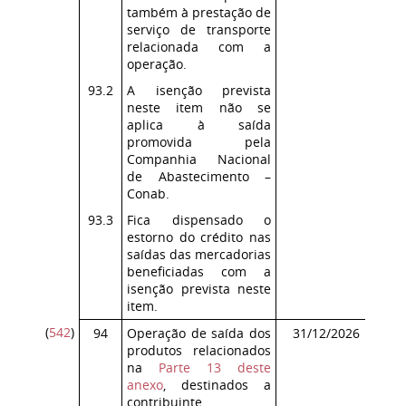
também à prestação de
serviço de transporte
relacionada com a
operação.
93.2
A isenção prevista
neste item não se
aplica à saída
promovida pela
Companhia Nacional
de Abastecimento –
Conab.
93.3
Fica dispensado o
estorno do crédito nas
saídas das mercadorias
beneficiadas com a
isenção prevista neste
item.
(
542
)
94
Operação de saída dos
31/12/2026
Co
produtos relacionados
ICM
na
Parte 13 deste
anexo
, destinados a
contribuinte