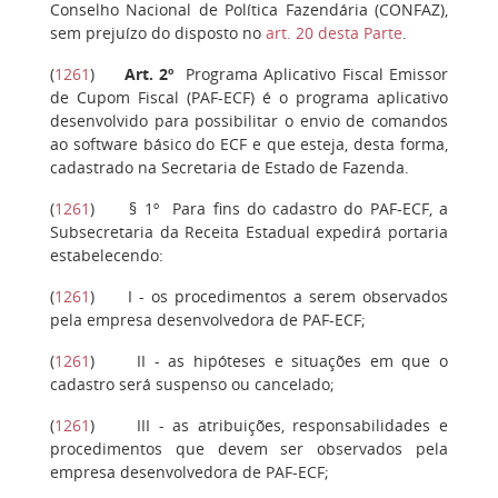
Conselho Nacional de Política Fazendária (CONFAZ),
sem prejuízo do disposto no
art. 20 desta Parte
.
(
1261
)
Art. 2º
Programa Aplicativo Fiscal Emissor
de Cupom Fiscal (PAF-ECF) é o programa aplicativo
desenvolvido para possibilitar o envio de comandos
ao software básico do ECF e que esteja, desta forma,
cadastrado na Secretaria de Estado de Fazenda.
(
1261
)
§ 1º
Para fins do cadastro do PAF-ECF, a
Subsecretaria da Receita Estadual expedirá portaria
estabelecendo:
(
1261
)
I
- os procedimentos a serem observados
pela empresa desenvolvedora de PAF-ECF;
(
1261
)
II
- as hipóteses e situações em que o
cadastro será suspenso ou cancelado;
(
1261
)
III
- as atribuições, responsabilidades e
procedimentos que devem ser observados pela
empresa desenvolvedora de PAF-ECF;