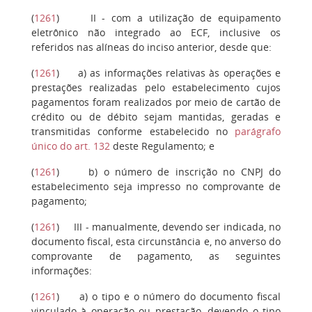
(
1261
)
II
- com a utilização de equipamento
eletrônico não integrado ao ECF, inclusive os
referidos nas alíneas do inciso anterior, desde que:
(
1261
)
a
) as informações relativas às operações e
prestações realizadas pelo estabelecimento cujos
pagamentos foram realizados por meio de cartão de
crédito ou de débito sejam mantidas, geradas e
transmitidas conforme estabelecido no
parágrafo
único do art. 132
deste Regulamento; e
(
1261
)
b
) o número de inscrição no CNPJ do
estabelecimento seja impresso no comprovante de
pagamento;
(
1261
)
III
- manualmente, devendo ser indicada, no
documento fiscal, esta circunstância e, no anverso do
comprovante de pagamento, as seguintes
informações:
(
1261
)
a
) o tipo e o número do documento fiscal
vinculado à operação ou prestação, devendo o tipo