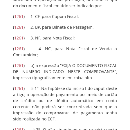
do documento fiscal emitido ser indicado por:
(
1261
)
1
. CF, para Cupom Fiscal;
(
1261
)
2.
BP, para Bilhete de Passagem;
(
1261
)
3
. NF, para Nota Fiscal;
(
1261
)
4
. NC, para Nota Fiscal de Venda a
Consumidor;
(
1261
)
b
) a expressão “EXIJA O DOCUMENTO FISCAL
DE NÚMERO INDICADO NESTE COMPROVANTE”,
impressa tipograficamente em caixa alta.
(
1261
)
§ 1°
Na hipótese do inciso I do caput deste
artigo, a operação de pagamento por meio de cartão
de crédito ou de débito automático em conta
corrente não poderá ser concretizada sem que a
impressão do comprovante de pagamento tenha
sido realizada no ECF.
(
1261
)
§ 2º
O não-atendimento ao previsto neste