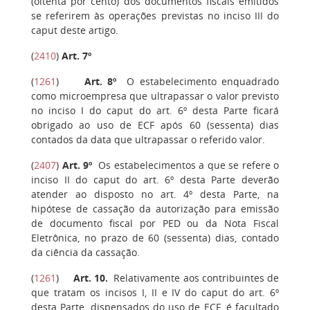
(oitenta por cento) dos documentos fiscais emitidos
se referirem às operações previstas no inciso III do
caput deste artigo.
(
2410
)
Art. 7º
(
1261
)
Art. 8º
O estabelecimento enquadrado
como microempresa que ultrapassar o valor previsto
no inciso I do caput do art. 6º desta Parte ficará
obrigado ao uso de ECF após 60 (sessenta) dias
contados da data que ultrapassar o referido valor.
(
2407
)
Art. 9º
Os estabelecimentos a que se refere o
inciso II do caput do art. 6º desta Parte deverão
atender ao disposto no art. 4º desta Parte, na
hipótese de cassação da autorização para emissão
de documento fiscal por PED ou da Nota Fiscal
Eletrônica, no prazo de 60 (sessenta) dias, contado
da ciência da cassação.
(
1261
)
Art. 10.
Relativamente aos contribuintes de
que tratam os incisos I, II e IV do caput do art. 6º
desta Parte, dispensados do uso de ECF, é facultado