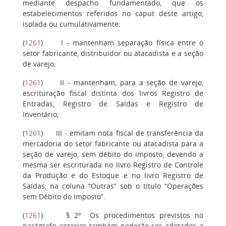
mediante despacho fundamentado, que os
estabelecimentos referidos no caput deste artigo,
isolada ou cumulativamente:
(
1261
)
I
- mantenham separação física entre o
setor fabricante, distribuidor ou atacadista e a seção
de varejo;
(
1261
)
II
- mantenham, para a seção de varejo,
escrituração fiscal distinta dos livros Registro de
Entradas, Registro de Saídas e Registro de
Inventário;
(
1261
)
III
- emitam nota fiscal de transferência da
mercadoria do setor fabricante ou atacadista para a
seção de varejo, sem débito do imposto, devendo a
mesma ser escriturada no livro Registro de Controle
da Produção e do Estoque e no livro Registro de
Saídas, na coluna “Outras” sob o título “Operações
sem Débito do Imposto”.
(
1261
)
§ 2º
Os procedimentos previstos no
parágrafo anterior também poderão ser adotados a