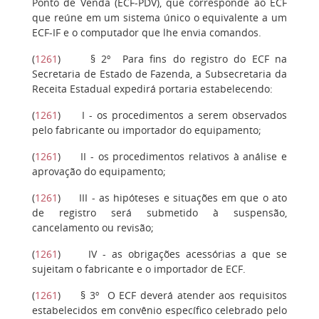
Ponto de Venda (ECF-PDV), que corresponde ao ECF
que reúne em um sistema único o equivalente a um
ECF-IF e o computador que lhe envia comandos.
(
1261
)
§ 2º
Para fins do registro do ECF na
Secretaria de Estado de Fazenda, a Subsecretaria da
Receita Estadual expedirá portaria estabelecendo:
(
1261
)
I
- os procedimentos a serem observados
pelo fabricante ou importador do equipamento;
(
1261
)
II
- os procedimentos relativos à análise e
aprovação do equipamento;
(
1261
)
III
- as hipóteses e situações em que o ato
de registro será submetido à suspensão,
cancelamento ou revisão;
(
1261
)
IV
- as obrigações acessórias a que se
sujeitam o fabricante e o importador de ECF.
(
1261
)
§ 3º
O ECF deverá atender aos requisitos
estabelecidos em convênio específico celebrado pelo