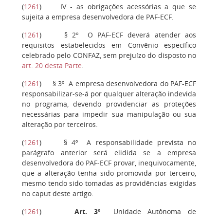
(
1261
)
IV
- as obrigações acessórias a que se
sujeita a empresa desenvolvedora de PAF-ECF.
(
1261
)
§ 2º
O PAF-ECF deverá atender aos
requisitos estabelecidos em Convênio específico
celebrado pelo CONFAZ, sem prejuízo do disposto no
art. 20 desta Parte
.
(
1261
)
§ 3º
A empresa desenvolvedora do PAF-ECF
responsabilizar-se-á por qualquer alteração indevida
no programa, devendo providenciar as proteções
necessárias para impedir sua manipulação ou sua
alteração por terceiros.
(
1261
)
§ 4º
A responsabilidade prevista no
parágrafo anterior será elidida se a empresa
desenvolvedora do PAF-ECF provar, inequivocamente,
que a alteração tenha sido promovida por terceiro,
mesmo tendo sido tomadas as providências exigidas
no caput deste artigo.
(
1261
)
Art. 3º
Unidade Autônoma de