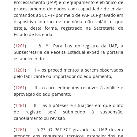
Processamento (UAP) é o equipamento eletrônico de
processamento de dados com capacidade de enviar
comandos ao ECF-IF por meio de PAF-ECF gravado em
dispositivo interno de memória não volátil e que
esteja, desta forma, registrado na Secretaria de
Estado de Fazenda.
(
1261
)
§ 1º
Para fins do registro da UAP, a
Subsecretaria da Receita Estadual expedirá portaria
estabelecendo:
(
1261
)
I
- os procedimentos a serem observados
pelo fabricante ou importador do equipamento;
(
1261
)
II
- os procedimentos relativos à análise e
aprovação do equipamento;
(
1261
)
III
- as hipóteses e situações em que o ato
de registro será submetido à suspensão,
cancelamento ou revisão.
(
1261
)
§ 2º
O PAF-ECF gravado na UAP deverá
atender aos requisitos técnicos estabelecidos na