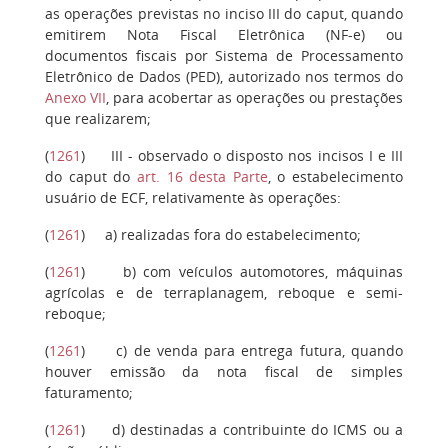
as operações previstas no inciso III do caput, quando
emitirem Nota Fiscal Eletrônica (NF-e) ou
documentos fiscais por Sistema de Processamento
Eletrônico de Dados (PED), autorizado nos termos do
Anexo VII
, para acobertar as operações ou prestações
que realizarem;
(
1261
)
III
- observado o disposto nos incisos I e III
do caput do
art. 16 desta Parte
, o estabelecimento
usuário de ECF, relativamente às operações:
(
1261
)
a)
realizadas fora do estabelecimento;
(
1261
)
b)
com veículos automotores, máquinas
agrícolas e de terraplanagem, reboque e semi-
reboque;
(
1261
)
c)
de venda para entrega futura, quando
houver emissão da nota fiscal de simples
faturamento;
(
1261
)
d)
destinadas a contribuinte do ICMS ou a