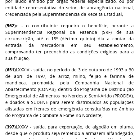
por laudo emitido por órgão federal especializado, ou por
entidade representativa do setor, de abrangência nacional,
credenciada pela Superintendência da Receita Estadual;
(562)
c - o contribuinte requeira o benefício, perante a
Superintendência Regional da Fazenda (SRF) de sua
circunscrição, até o 15º (décimo quinto) dia a contar da
entrada da mercadoria em seu estabelecimento,
comprovando ter preenchido as condições exigidas para a
sua fruição;
(651)
LXXXIV - saída, no período de 3 de outubro de 1993 a 30
de abril de 1997, de arroz, milho, feijão e farinha de
mandioca, promovida pela Companhia Nacional de
Abastecimento (CONAB), dentro do Programa de Distribuição
Emergencial de Alimentos no Nordeste Semi-Árido (PRODEA),
e doados à SUDENE para serem distribuídos às populações
alistadas em frentes de emergência constituídas no âmbito
do Programa de Combate à Fome no Nordeste;
(397)
LXXXV - saída, para exportação, de algodão em pluma,
desde que o produto seja remetido a armazém alfandegado,