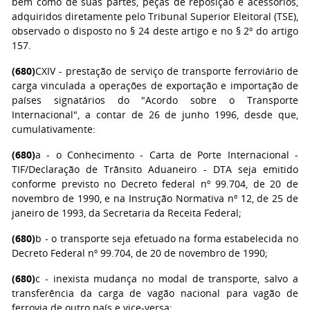
bem como de suas partes, peças de reposição e acessórios,
adquiridos diretamente pelo Tribunal Superior Eleitoral (TSE),
observado o disposto no § 24 deste artigo e no § 2º do artigo
157.
(680)
CXIV - prestação de serviço de transporte ferroviário de
carga vinculada a operações de exportação e importação de
países signatários do "Acordo sobre o Transporte
Internacional", a contar de 26 de junho 1996, desde que,
cumulativamente:
(680)
a - o Conhecimento - Carta de Porte Internacional -
TIF/Declaração de Trânsito Aduaneiro - DTA seja emitido
conforme previsto no Decreto federal nº 99.704, de 20 de
novembro de 1990, e na Instrução Normativa nº 12, de 25 de
janeiro de 1993, da Secretaria da Receita Federal;
(680)
b - o transporte seja efetuado na forma estabelecida no
Decreto Federal nº 99.704, de 20 de novembro de 1990;
(680)
c - inexista mudança no modal de transporte, salvo a
transferência da carga de vagão nacional para vagão de
ferrovia de outro país e vice-versa;