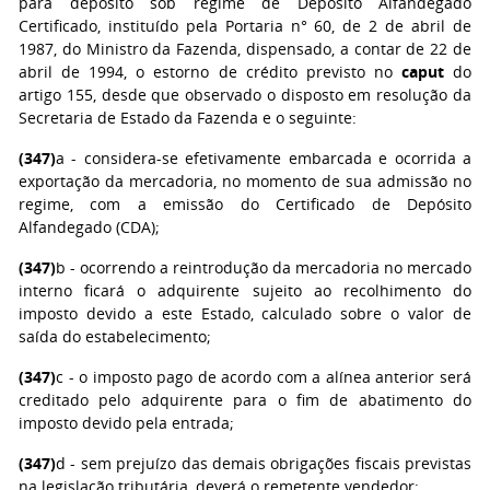
para depósito sob regime de Depósito Alfandegado
Certificado, instituído pela Portaria n° 60, de 2 de abril de
1987, do Ministro da Fazenda, dispensado, a contar de 22 de
abril de 1994, o estorno de crédito previsto no
caput
do
artigo 155, desde que observado o disposto em resolução da
Secretaria de Estado da Fazenda e o seguinte:
(347)
a - considera-se efetivamente embarcada e ocorrida a
exportação da mercadoria, no momento de sua admissão no
regime, com a emissão do Certificado de Depósito
Alfandegado (CDA);
(347)
b - ocorrendo a reintrodução da mercadoria no mercado
interno ficará o adquirente sujeito ao recolhimento do
imposto devido a este Estado, calculado sobre o valor de
saída do estabelecimento;
(347)
c - o imposto pago de acordo com a alínea anterior será
creditado pelo adquirente para o fim de abatimento do
imposto devido pela entrada;
(347)
d - sem prejuízo das demais obrigações fiscais previstas
na legislação tributária, deverá o remetente vendedor: