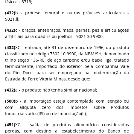
físicos - 8713;
(432)
b - prótese femural e outras próteses articulares -
9021.ll;
(432)
c - braços, antebraços, mãos, pernas, pés e articulações
artificiais para quadris ou joelhos - 9021.30.9900;
(432)
XC - entrada, até 31 de dezembro de 1996, do produto
classificado no código 7302.10.9900, da NBM/SH, denominado
trilho seção 136-RE, de aço carbono e/ou baixa liga, tratado
termicamente, importado do exterior pela Companhia Vale
do Rio Doce, para ser empregado na modernização da
Estrada de Ferro Vitória Minas, desde que:
(432)
a - o produto não tenha similar nacional;
(580)
b - a importação esteja contemplada com isenção ou
com alíquota zero dos Impostos sobre Produtos
Industrializados(IPI) ou de Importação(II);
(451)
XCI - saída de produtos alimentícios considerados
perdas, com destino a estabelecimento do Banco de