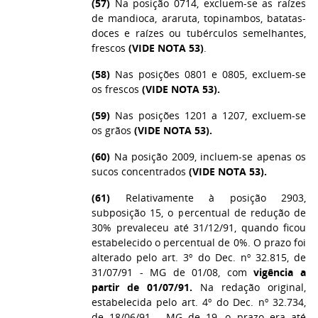
(57)
Na posição 0714, excluem-se as raízes
de mandioca, araruta, topinambos, batatas-
doces e raízes ou tubérculos semelhantes,
frescos
(VIDE NOTA 53)
.
(58)
Nas posições 0801 e 0805, excluem-se
os frescos
(VIDE NOTA 53).
(59)
Nas posições 1201 a 1207, excluem-se
os grãos
(VIDE NOTA 53).
(60)
Na posição 2009, incluem-se apenas os
sucos concentrados
(VIDE NOTA 53).
(61)
Relativamente à posição 2903,
subposição 15, o percentual de redução de
30% prevaleceu até 31/12/91, quando ficou
estabelecido o percentual de 0%. O prazo foi
alterado pelo art. 3º do Dec. nº 32.815, de
31/07/91 - MG de 01/08, com
vigência a
partir de 01/07/91.
Na redação original,
estabelecida pelo art. 4º do Dec. nº 32.734,
de 18/06/91 - MG de 19, o prazo era até