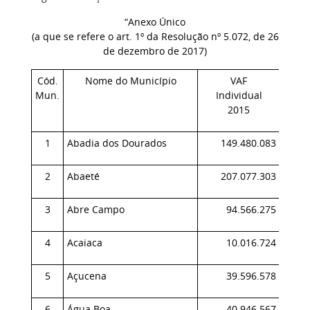
“Anexo Único
(a que se refere o art. 1º da Resolução nº 5.072, de 26
de dezembro de 2017)
Cód.
Nome do Município
VAF
Índ
Mun.
Individual
20
2015
1
Abadia dos Dourados
149.480.083
0,
2
Abaeté
207.077.303
0,
3
Abre Campo
94.566.275
0,
4
Acaiaca
10.016.724
0,
5
Açucena
39.596.578
0,
6
Água Boa
40.946.567
0,