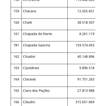
159
Chácara
12.055.651
0,
160
Chalé
38.518.507
0,
161
Chapada do Norte
8.261.119
0,
781
Chapada Gaúcha
159.574.455
0,
162
Chiador
40.148.896
0,
163
Cipotânea
9.896.518
0,
164
Claraval
91.751.263
0,
165
Claro dos Poções
27.813.988
0,
166
Cláudio
315.651.869
0,