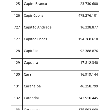
125
Capim Branco
23.730.600
0,
126
Capinópolis
478.276.101
0,
727
Capitão Andrade
16.338.877
0,
127
Capitão Enéas
194.268.618
0,
128
Capitólio
92.388.876
0,
129
Caputira
17.812.340
0,
130
Caraí
16.919.144
0,
131
Caranaíba
46.258.799
0,
132
Carandaí
342.910.445
0,
133
Carangola
175.592.060
0,