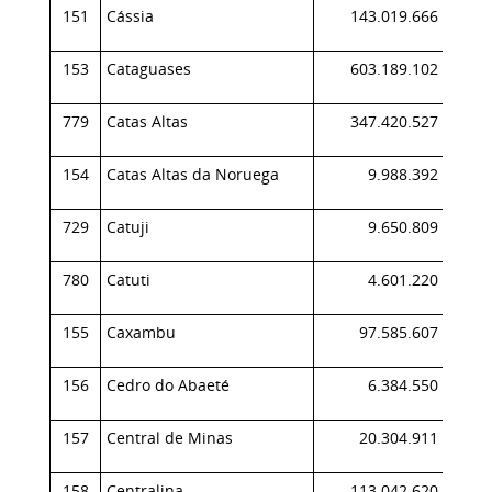
151
Cássia
143.019.666
0,
153
Cataguases
603.189.102
0,
779
Catas Altas
347.420.527
0,
154
Catas Altas da Noruega
9.988.392
0,
729
Catuji
9.650.809
0,
780
Catuti
4.601.220
0,
155
Caxambu
97.585.607
0,
156
Cedro do Abaeté
6.384.550
0,
157
Central de Minas
20.304.911
0,
158
Centralina
113.042.620
0,