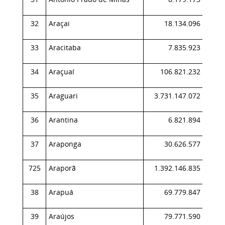
32
Araçai
18.134.096
0,
33
Aracitaba
7.835.923
0,
34
Araçuaí
106.821.232
0,
35
Araguari
3.731.147.072
1,
36
Arantina
6.821.894
0,
37
Araponga
30.626.577
0,
725
Araporã
1.392.146.835
0,
38
Arapuá
69.779.847
0,
39
Araújos
79.771.590
0,