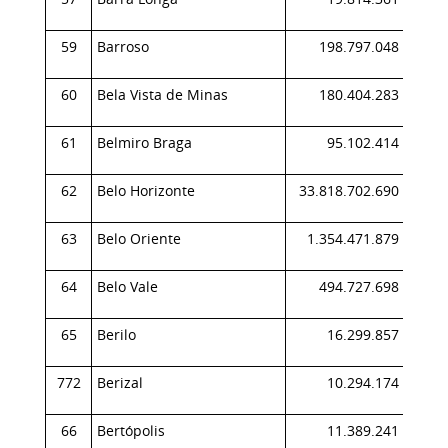
59
Barroso
198.797.048
0,
60
Bela Vista de Minas
180.404.283
0,
61
Belmiro Braga
95.102.414
0,
62
Belo Horizonte
33.818.702.690
9,
63
Belo Oriente
1.354.471.879
0,
64
Belo Vale
494.727.698
0,
65
Berilo
16.299.857
0,
772
Berizal
10.294.174
0,
66
Bertópolis
11.389.241
0,