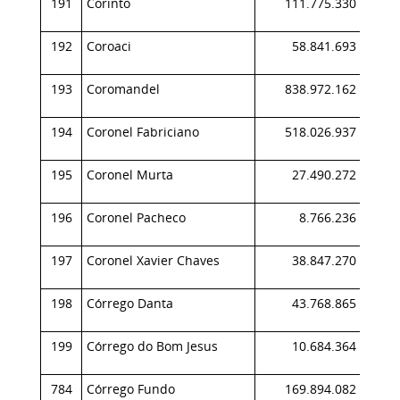
191
Corinto
111.775.330
0,
192
Coroaci
58.841.693
0,
193
Coromandel
838.972.162
0,
194
Coronel Fabriciano
518.026.937
0,
195
Coronel Murta
27.490.272
0,
196
Coronel Pacheco
8.766.236
0,
197
Coronel Xavier Chaves
38.847.270
0,
198
Córrego Danta
43.768.865
0,
199
Córrego do Bom Jesus
10.684.364
0,
784
Córrego Fundo
169.894.082
0,