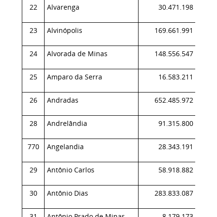
22
Alvarenga
30.471.198
0,
23
Alvinópolis
169.661.991
0,
24
Alvorada de Minas
148.556.547
0,
25
Amparo da Serra
16.583.211
0,
26
Andradas
652.485.972
0,
28
Andrelândia
91.315.800
0,
770
Angelandia
28.343.191
0,
29
Antônio Carlos
58.918.882
0,
30
Antônio Dias
283.833.087
0,
31
Antônio Prado de Minas
8.179.173
0,