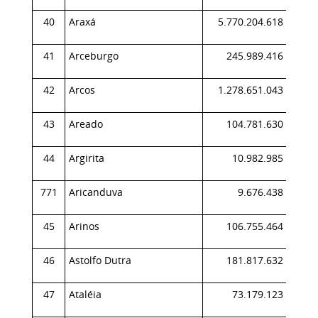
40
Araxá
5.770.204.618
1,
41
Arceburgo
245.989.416
0,
42
Arcos
1.278.651.043
0,
43
Areado
104.781.630
0,
44
Argirita
10.982.985
0,
771
Aricanduva
9.676.438
0,
45
Arinos
106.755.464
0,
46
Astolfo Dutra
181.817.632
0,
47
Ataléia
73.179.123
0,