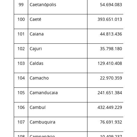
99
Caetanópolis
54.694.083
0,
100
Caeté
393.651.013
0,
101
Caiana
44.813.436
0,
102
Cajuri
35.798.180
0,
103
Caldas
129.410.408
0,
104
Camacho
22.970.359
0,
105
Camanducaia
241.651.384
0,
106
Cambuí
432.449.229
0,
107
Cambuquira
76.691.932
0,
108
Campanário
10.409.237
0,