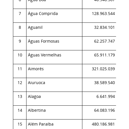
7
Água Comprida
128.963.544
0,
8
Aguanil
32.834.101
0,
9
Águas Formosas
62.257.747
0,
10
Águas Vermelhas
65.911.179
0,
11
Aimorés
321.025.039
0,
12
Aiuruoca
38.589.540
0,
13
Alagoa
6.641.994
0,
14
Albertina
64.083.196
0,
15
Além Paraíba
480.186.981
0,