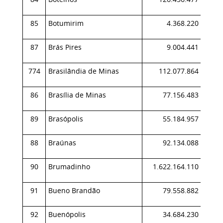
85
Botumirim
4.368.220
0,
87
Brás Pires
9.004.441
0,
774
Brasilândia de Minas
112.077.864
0,
86
Brasília de Minas
77.156.483
0,
89
Brasópolis
55.184.957
0,
88
Braúnas
92.134.088
0,
90
Brumadinho
1.622.164.110
0,
91
Bueno Brandão
79.558.882
0,
92
Buenópolis
34.684.230
0,