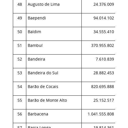
48
Augusto de Lima
24.376.009
0,
49
Baependi
94.014.102
0,
50
Baldim
34.555.410
0,
51
Bambuí
370.955.802
0,
52
Bandeira
7.610.839
0,
53
Bandeira do Sul
28.882.453
0,
54
Barão de Cocais
820.695.888
0,
55
Barão de Monte Alto
25.152.517
0,
56
Barbacena
1.041.555.808
0,
57
Barra Longa
19.814.361
0,