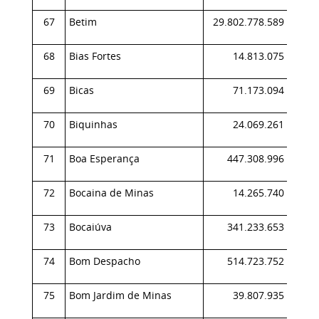
67
Betim
29.802.778.589
8,
68
Bias Fortes
14.813.075
0,
69
Bicas
71.173.094
0,
70
Biquinhas
24.069.261
0,
71
Boa Esperança
447.308.996
0,
72
Bocaina de Minas
14.265.740
0,
73
Bocaiúva
341.233.653
0,
74
Bom Despacho
514.723.752
0,
75
Bom Jardim de Minas
39.807.935
0,