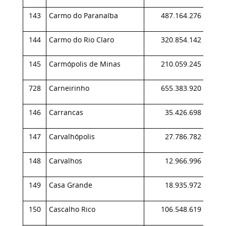
143
Carmo do Paranaíba
487.164.276
0,
144
Carmo do Rio Claro
320.854.142
0,
145
Carmópolis de Minas
210.059.245
0,
728
Carneirinho
655.383.920
0,
146
Carrancas
35.426.698
0,
147
Carvalhópolis
27.786.782
0,
148
Carvalhos
12.966.996
0,
149
Casa Grande
18.935.972
0,
150
Cascalho Rico
106.548.619
0,