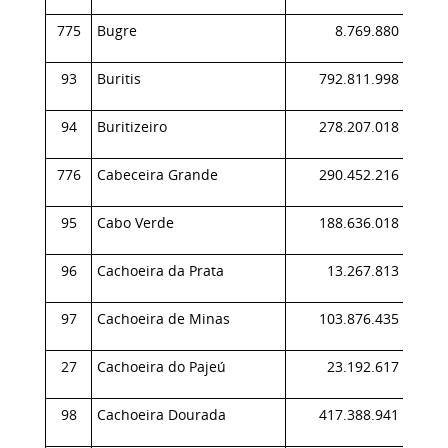
775
Bugre
8.769.880
0,
93
Buritis
792.811.998
0,
94
Buritizeiro
278.207.018
0,
776
Cabeceira Grande
290.452.216
0,
95
Cabo Verde
188.636.018
0,
96
Cachoeira da Prata
13.267.813
0,
97
Cachoeira de Minas
103.876.435
0,
27
Cachoeira do Pajeú
23.192.617
0,
98
Cachoeira Dourada
417.388.941
0,