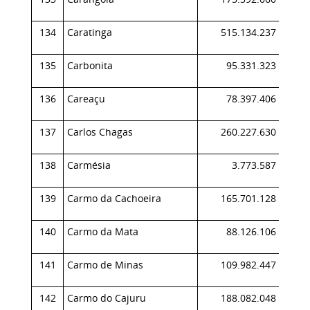
134
Caratinga
515.134.237
0,
135
Carbonita
95.331.323
0,
136
Careaçu
78.397.406
0,
137
Carlos Chagas
260.227.630
0,
138
Carmésia
3.773.587
0,
139
Carmo da Cachoeira
165.701.128
0,
140
Carmo da Mata
88.126.106
0,
141
Carmo de Minas
109.982.447
0,
142
Carmo do Cajuru
188.082.048
0,