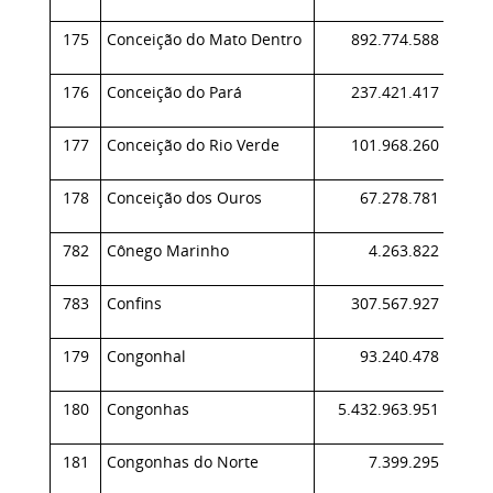
175
Conceição do Mato Dentro
892.774.588
0,
176
Conceição do Pará
237.421.417
0,
177
Conceição do Rio Verde
101.968.260
0,
178
Conceição dos Ouros
67.278.781
0,
782
Cônego Marinho
4.263.822
0,
783
Confins
307.567.927
0,
179
Congonhal
93.240.478
0,
180
Congonhas
5.432.963.951
1,
181
Congonhas do Norte
7.399.295
0,