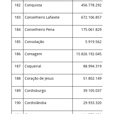
182
Conquista
456.778.292
0,
183
Conselheiro Lafaiete
672.106.857
0,
184
Conselheiro Pena
175.061.829
0,
185
Consolação
5.919.562
0,
186
Contagem
15.826.192.045
4,
187
Coqueiral
88.994.319
0,
188
Coração de Jesus
51.802.149
0,
189
Cordisburgo
39.105.037
0,
190
Cordislândia
29.933.320
0,