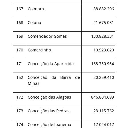
167
Coimbra
88.882.206
0,
168
Coluna
21.675.081
0,
169
Comendador Gomes
130.828.331
0,
170
Comercinho
10.523.620
0,
171
Conceição da Aparecida
163.750.934
0,
152
Conceição da Barra de
20.259.410
0,
Minas
172
Conceição das Alagoas
846.804.699
0,
173
Conceição das Pedras
23.115.762
0,
174
Conceição de Ipanema
17.024.017
0,