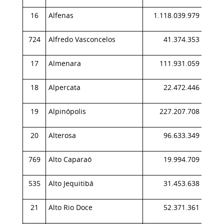
16
Alfenas
1.118.039.979
0,
724
Alfredo Vasconcelos
41.374.353
0,
17
Almenara
111.931.059
0,
18
Alpercata
22.472.446
0,
19
Alpinópolis
227.207.708
0,
20
Alterosa
96.633.349
0,
769
Alto Caparaó
19.994.709
0,
535
Alto Jequitibá
31.453.638
0,
21
Alto Rio Doce
52.371.361
0,