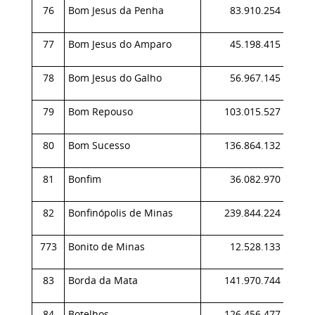
76
Bom Jesus da Penha
83.910.254
0,
77
Bom Jesus do Amparo
45.198.415
0,
78
Bom Jesus do Galho
56.967.145
0,
79
Bom Repouso
103.015.527
0,
80
Bom Sucesso
136.864.132
0,
81
Bonfim
36.082.970
0,
82
Bonfinópolis de Minas
239.844.224
0,
773
Bonito de Minas
12.528.133
0,
83
Borda da Mata
141.970.744
0,
84
Botelhos
126.456.477
0,