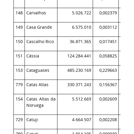
148
Carvalhos
5.026.722
0,002379
149
Casa Grande
6.575.010
0,003112
150
Cascalho Rico
36.871.365
0,017451
2
151
Cássia
124.284.441
0,058825
11
153
Cataguases
485.230.169
0,229663
46
779
Catas Altas
330.371.243
0,156367
7
154
Catas Altas da
5.512.669
0,002609
Noruega
729
Catuji
4.664.507
0,002208
780
Catuti
1.964.195
0,000930