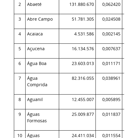
2
Abaeté
131.880.670
0,062420
9
3
Abre Campo
51.781.305
0,024508
5
4
Acaiaca
4.531.586
0,002145
5
Açucena
16.134.576
0,007637
1
6
Água Boa
23.603.013
0,011171
2
7
Água
82.316.055
0,038961
8
Comprida
8
Aguanil
12.455.007
0,005895
1
9
Águas
25.009.877
0,011837
2
Formosas
10
Águas
24.411.034
0,011554
2