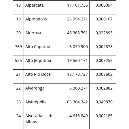
18
Alpercata
17.101.736
0,008094
1
19
Alpinópolis
126.994.271
0,060107
14
20
Alterosa
48.368.701
0,022893
4
769
Alto Caparaó
6.079.900
0,002878
1
535
Alto Jequitibá
19.560.171
0,009258
2
21
Alto Rio Doce
18.173.727
0,008602
1
22
Alvarenga
6.300.271
0,002982
1
23
Alvinópolis
105.364.342
0,049870
9
24
Alvorada de
4.615.849
0,002185
Minas