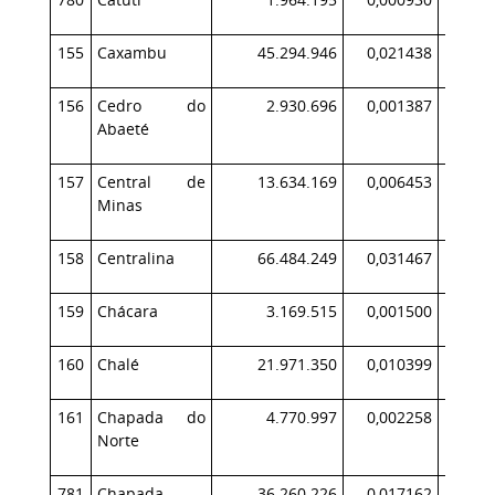
155
Caxambu
45.294.946
0,021438
4
156
Cedro do
2.930.696
0,001387
Abaeté
157
Central de
13.634.169
0,006453
1
Minas
158
Centralina
66.484.249
0,031467
5
159
Chácara
3.169.515
0,001500
160
Chalé
21.971.350
0,010399
2
161
Chapada do
4.770.997
0,002258
Norte
781
Chapada
36.260.226
0,017162
7