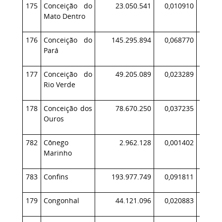
175
Conceição do
23.050.541
0,010910
2
Mato Dentro
176
Conceição do
145.295.894
0,068770
16
Pará
177
Conceição do
49.205.089
0,023289
4
Rio Verde
178
Conceição dos
78.670.250
0,037235
6
Ouros
782
Cônego
2.962.128
0,001402
Marinho
783
Confins
193.977.749
0,091811
12
179
Congonhal
44.121.096
0,020883
4