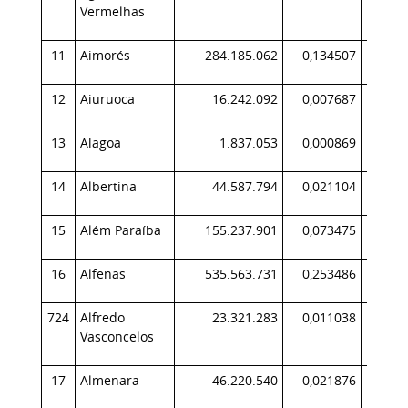
Vermelhas
11
Aimorés
284.185.062
0,134507
16
12
Aiuruoca
16.242.092
0,007687
1
13
Alagoa
1.837.053
0,000869
14
Albertina
44.587.794
0,021104
1
15
Além Paraíba
155.237.901
0,073475
19
16
Alfenas
535.563.731
0,253486
55
724
Alfredo
23.321.283
0,011038
2
Vasconcelos
17
Almenara
46.220.540
0,021876
4