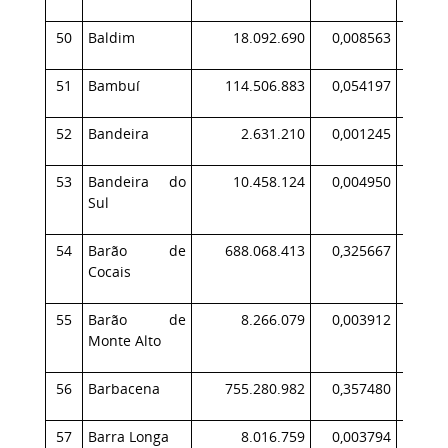
50
Baldim
18.092.690
0,008563
1
51
Bambuí
114.506.883
0,054197
11
52
Bandeira
2.631.210
0,001245
53
Bandeira do
10.458.124
0,004950
1
Sul
54
Barão de
688.068.413
0,325667
49
Cocais
55
Barão de
8.266.079
0,003912
Monte Alto
56
Barbacena
755.280.982
0,357480
62
57
Barra Longa
8.016.759
0,003794