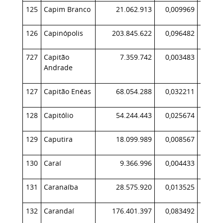
125
Capim Branco
21.062.913
0,009969
1
126
Capinópolis
203.845.622
0,096482
20
727
Capitão
7.359.742
0,003483
Andrade
127
Capitão Enéas
68.054.288
0,032211
7
128
Capitólio
54.244.443
0,025674
4
129
Caputira
18.099.989
0,008567
1
130
Caraí
9.366.996
0,004433
131
Caranaíba
28.575.920
0,013525
3
132
Carandaí
176.401.397
0,083492
20