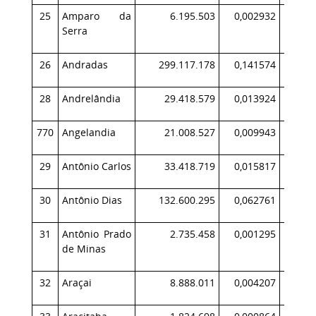
25
Amparo da
6.195.503
0,002932
Serra
26
Andradas
299.117.178
0,141574
34
28
Andrelândia
29.418.579
0,013924
2
770
Angelandia
21.008.527
0,009943
1
29
Antônio Carlos
33.418.719
0,015817
4
30
Antônio Dias
132.600.295
0,062761
16
31
Antônio Prado
2.735.458
0,001295
de Minas
32
Araçai
8.888.011
0,004207
1