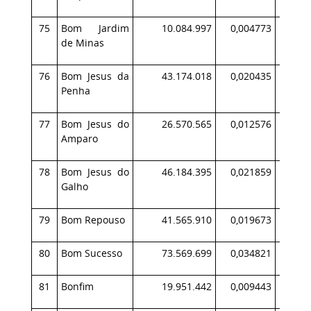
75
Bom Jardim
10.084.997
0,004773
1
de Minas
76
Bom Jesus da
43.174.018
0,020435
4
Penha
77
Bom Jesus do
26.570.565
0,012576
1
Amparo
78
Bom Jesus do
46.184.395
0,021859
2
Galho
79
Bom Repouso
41.565.910
0,019673
4
80
Bom Sucesso
73.569.699
0,034821
7
81
Bonfim
19.951.442
0,009443
1