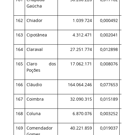
Gaúcha
162
Chiador
1.039.724
0,000492
163
Cipotânea
4.312.471
0,002041
164
Claraval
27.251.774
0,012898
2
165
Claro dos
17.062.171
0,008076
1
Poções
166
Cláudio
164.064.246
0,077653
14
167
Coimbra
32.090.315
0,015189
3
168
Coluna
6.870.076
0,003252
169
Comendador
40.221.859
0,019037
4
Gomes