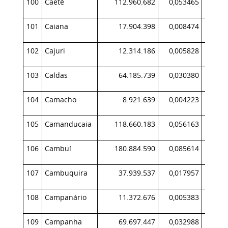
100
Caeté
112.960.682
0,053465
10
101
Caiana
17.904.398
0,008474
2
102
Cajuri
12.314.186
0,005828
2
103
Caldas
64.185.739
0,030380
6
104
Camacho
8.921.639
0,004223
105
Camanducaia
118.660.183
0,056163
13
106
Cambuí
180.884.590
0,085614
20
107
Cambuquira
37.939.537
0,017957
3
108
Campanário
11.372.676
0,005383
109
Campanha
69.697.447
0,032988
8