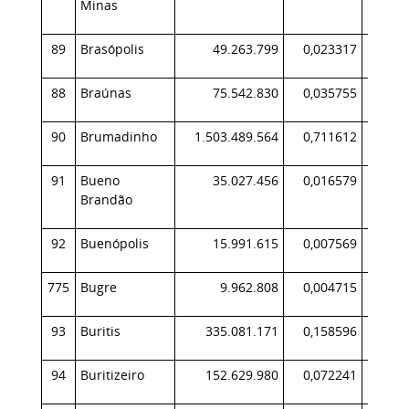
Minas
89
Brasópolis
49.263.799
0,023317
4
88
Braúnas
75.542.830
0,035755
6
90
Brumadinho
1.503.489.564
0,711612
94
91
Bueno
35.027.456
0,016579
3
Brandão
92
Buenópolis
15.991.615
0,007569
1
775
Bugre
9.962.808
0,004715
93
Buritis
335.081.171
0,158596
44
94
Buritizeiro
152.629.980
0,072241
11