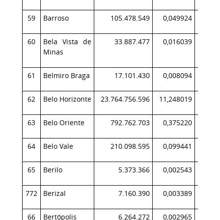
59
Barroso
105.478.549
0,049924
16
60
Bela Vista de
33.887.477
0,016039
3
Minas
61
Belmiro Braga
17.101.430
0,008094
4
62
Belo Horizonte
23.764.756.596
11,248019
24.51
63
Belo Oriente
792.762.703
0,375220
52
64
Belo Vale
210.098.595
0,099441
24
65
Berilo
5.373.366
0,002543
772
Berizal
7.160.390
0,003389
66
Bertópolis
6.264.272
0,002965