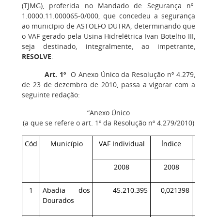
(TJMG), proferida no Mandado de Segurança nº.
1.0000.11.000065-0/000, que concedeu a segurança
ao município de ASTOLFO DUTRA, determinando que
o VAF gerado pela Usina Hidrelétrica Ivan Botelho III,
seja destinado, integralmente, ao impetrante,
RESOLVE
:
Art. 1º
O Anexo Único da Resolução nº 4.279,
de 23 de dezembro de 2010, passa a vigorar com a
seguinte redação:
“Anexo Único
(a que se refere o art. 1º da Resolução nº 4.279/2010)
Cód
Município
VAF Individual
Índice
VAF I
2008
2008
2
1
Abadia dos
45.210.395
0,021398
5
Dourados