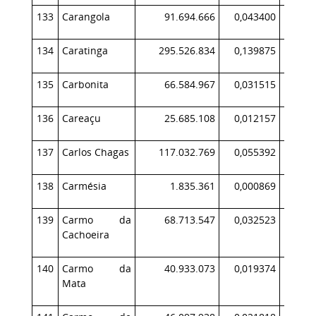
133
Carangola
91.694.666
0,043400
9
134
Caratinga
295.526.834
0,139875
42
135
Carbonita
66.584.967
0,031515
5
136
Careaçu
25.685.108
0,012157
3
137
Carlos Chagas
117.032.769
0,055392
10
138
Carmésia
1.835.361
0,000869
139
Carmo da
68.713.547
0,032523
8
Cachoeira
140
Carmo da
40.933.073
0,019374
3
Mata