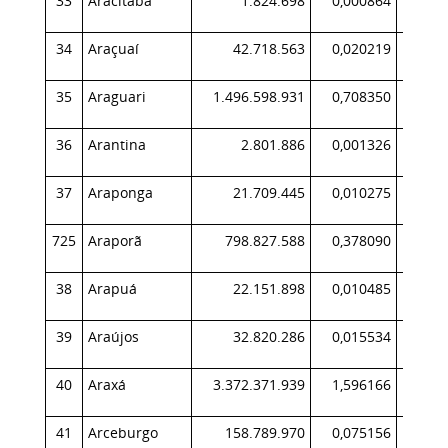
33
Aracitaba
1.824.698
0,000864
34
Araçuaí
42.718.563
0,020219
4
35
Araguari
1.496.598.931
0,708350
1.60
36
Arantina
2.801.886
0,001326
37
Araponga
21.709.445
0,010275
1
725
Araporã
798.827.588
0,378090
95
38
Arapuá
22.151.898
0,010485
2
39
Araújos
32.820.286
0,015534
3
40
Araxá
3.372.371.939
1,596166
2.69
41
Arceburgo
158.789.970
0,075156
27