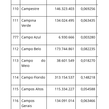
110
Campestre
146.323.403
0,069256
13
111
Campina
134.024.495
0,063435
18
Verde
777
Campo Azul
6.930.666
0,003280
112
Campo Belo
173.744.861
0,082235
17
113
Campo do
38.601.549
0,018270
4
Meio
114
Campo Florido
313.154.537
0,148218
33
115
Campos Altos
115.334.227
0,054588
13
116
Campos
134.091.014
0,063466
14
Gerais