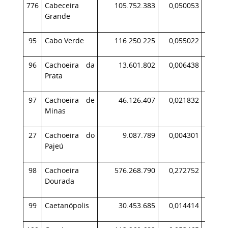
776
Cabeceira
105.752.383
0,050053
11
Grande
95
Cabo Verde
116.250.225
0,055022
8
96
Cachoeira da
13.601.802
0,006438
Prata
97
Cachoeira de
46.126.407
0,021832
4
Minas
27
Cachoeira do
9.087.789
0,004301
Pajeú
98
Cachoeira
576.268.790
0,272752
34
Dourada
99
Caetanópolis
30.453.685
0,014414
2