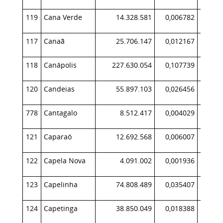
119
Cana Verde
14.328.581
0,006782
1
117
Canaã
25.706.147
0,012167
1
118
Canápolis
227.630.054
0,107739
21
120
Candeias
55.897.103
0,026456
6
778
Cantagalo
8.512.417
0,004029
121
Caparaó
12.692.568
0,006007
1
122
Capela Nova
4.091.002
0,001936
123
Capelinha
74.808.489
0,035407
7
124
Capetinga
38.850.049
0,018388
4