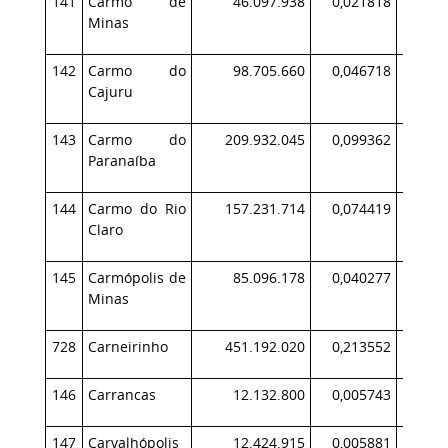
141
Carmo de
46.097.938
0,021818
4
Minas
142
Carmo do
98.705.660
0,046718
10
Cajuru
143
Carmo do
209.932.045
0,099362
22
Paranaíba
144
Carmo do Rio
157.231.714
0,074419
15
Claro
145
Carmópolis de
85.096.178
0,040277
9
Minas
728
Carneirinho
451.192.020
0,213552
61
146
Carrancas
12.132.800
0,005743
1
147
Carvalhópolis
12.424.915
0,005881
1