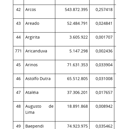
42
Arcos
543.872.395
0,257418
58
43
Areado
52.484.791
0,024841
6
44
Argirita
3.605.922
0,001707
771
Aricanduva
5.147.298
0,002436
45
Arinos
71.631.353
0,033904
4
46
Astolfo Dutra
65.512.805
0,031008
7
47
Ataléia
37.306.201
0,017657
3
48
Augusto de
18.891.868
0,008942
1
Lima
49
Baependi
74.923.975
0,035462
8