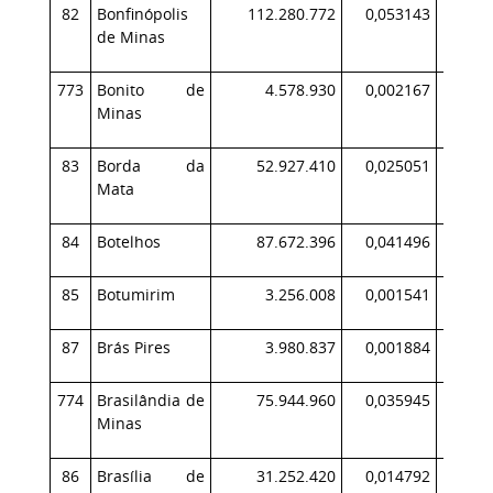
82
Bonfinópolis
112.280.772
0,053143
11
de Minas
773
Bonito de
4.578.930
0,002167
Minas
83
Borda da
52.927.410
0,025051
5
Mata
84
Botelhos
87.672.396
0,041496
7
85
Botumirim
3.256.008
0,001541
87
Brás Pires
3.980.837
0,001884
774
Brasilândia de
75.944.960
0,035945
8
Minas
86
Brasília de
31.252.420
0,014792
3