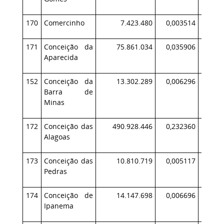
170
Comercinho
7.423.480
0,003514
171
Conceição da
75.861.034
0,035906
7
Aparecida
152
Conceição da
13.302.289
0,006296
1
Barra de
Minas
172
Conceição das
490.928.446
0,232360
62
Alagoas
173
Conceição das
10.810.719
0,005117
1
Pedras
174
Conceição de
14.147.698
0,006696
1
Ipanema