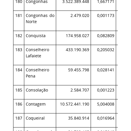
180
Congonhas
3.522.389.448
1,667171
3.01
181
Congonhas do
2.479.020
0,001173
Norte
182
Conquista
174.958.027
0,082809
19
183
Conselheiro
433.190.369
0,205032
42
Lafaiete
184
Conselheiro
59.455.798
0,028141
6
Pena
185
Consolação
2.584.707
0,001223
186
Contagem
10.572.441.190
5,004008
11.41
187
Coqueiral
35.840.914
0,016964
4