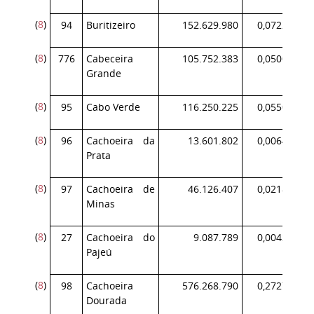
(
8
)
94
Buritizeiro
152.629.980
0,072239
(
8
)
776
Cabeceira
105.752.383
0,050052
Grande
(
8
)
95
Cabo Verde
116.250.225
0,055021
(
8
)
96
Cachoeira da
13.601.802
0,006438
Prata
(
8
)
97
Cachoeira de
46.126.407
0,021831
Minas
(
8
)
27
Cachoeira do
9.087.789
0,004301
Pajeú
(
8
)
98
Cachoeira
576.268.790
0,272746
Dourada