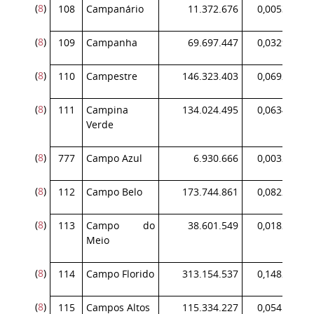
(
8
)
108
Campanário
11.372.676
0,005383
(
8
)
109
Campanha
69.697.447
0,032988
(
8
)
110
Campestre
146.323.403
0,069254
(
8
)
111
Campina
134.024.495
0,063433
Verde
(
8
)
777
Campo Azul
6.930.666
0,003280
(
8
)
112
Campo Belo
173.744.861
0,082233
(
8
)
113
Campo do
38.601.549
0,018270
Meio
(
8
)
114
Campo Florido
313.154.537
0,148215
(
8
)
115
Campos Altos
115.334.227
0,054587