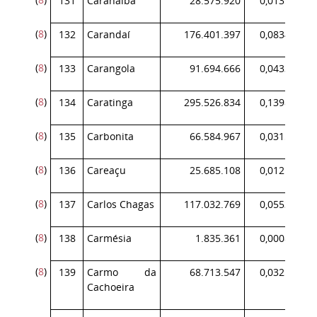
131
Caranaíba
28.575.920
0,013525
(
8
)
132
Carandaí
176.401.397
0,083490
(
8
)
133
Carangola
91.694.666
0,043399
(
8
)
134
Caratinga
295.526.834
0,139872
(
8
)
135
Carbonita
66.584.967
0,031514
(
8
)
136
Careaçu
25.685.108
0,012157
(
8
)
137
Carlos Chagas
117.032.769
0,055391
(
8
)
138
Carmésia
1.835.361
0,000869
(
8
)
139
Carmo da
68.713.547
0,032522
Cachoeira