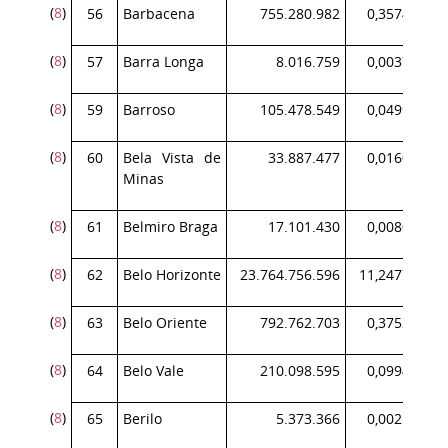
(
8
)
56
Barbacena
755.280.982
0,357472
(
8
)
57
Barra Longa
8.016.759
0,003794
(
8
)
59
Barroso
105.478.549
0,049923
(
8
)
60
Bela Vista de
33.887.477
0,016039
Minas
(
8
)
61
Belmiro Braga
17.101.430
0,008094
(
8
)
62
Belo Horizonte
23.764.756.596
11,247773
(
8
)
63
Belo Oriente
792.762.703
0,375212
(
8
)
64
Belo Vale
210.098.595
0,099439
(
8
)
65
Berilo
5.373.366
0,002543