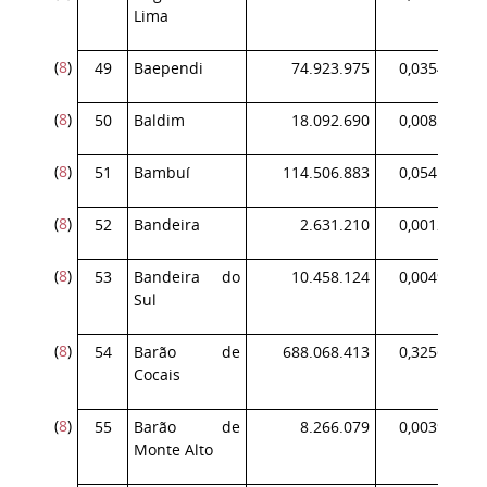
Lima
(
8
)
49
Baependi
74.923.975
0,035461
(
8
)
50
Baldim
18.092.690
0,008563
(
8
)
51
Bambuí
114.506.883
0,054196
(
8
)
52
Bandeira
2.631.210
0,001245
(
8
)
53
Bandeira do
10.458.124
0,004950
Sul
(
8
)
54
Barão de
688.068.413
0,325660
Cocais
(
8
)
55
Barão de
8.266.079
0,003912
Monte Alto