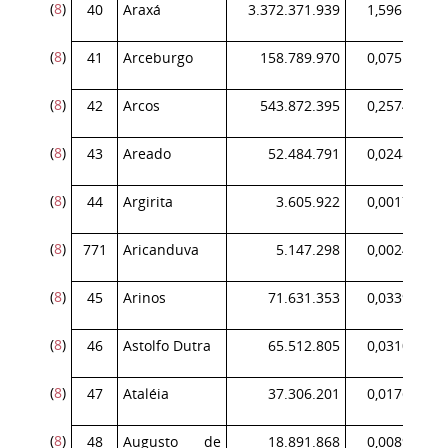
(
8
)
40
Araxá
3.372.371.939
1,596131
(
8
)
41
Arceburgo
158.789.970
0,075155
(
8
)
42
Arcos
543.872.395
0,257413
(
8
)
43
Areado
52.484.791
0,024841
(
8
)
44
Argirita
3.605.922
0,001707
(
8
)
771
Aricanduva
5.147.298
0,002436
(
8
)
45
Arinos
71.631.353
0,033903
(
8
)
46
Astolfo Dutra
65.512.805
0,031007
(
8
)
47
Ataléia
37.306.201
0,017657
(
8
)
48
Augusto de
18.891.868
0,008941