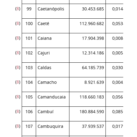
(
8
)
99
Caetanópolis
30.453.685
0,014414
(
8
)
100
Caeté
112.960.682
0,053464
(
8
)
101
Caiana
17.904.398
0,008474
(
8
)
102
Cajuri
12.314.186
0,005828
(
8
)
103
Caldas
64.185.739
0,030379
(
8
)
104
Camacho
8.921.639
0,004223
(
8
)
105
Camanducaia
118.660.183
0,056161
(
8
)
106
Cambuí
180.884.590
0,085612
(
8
)
107
Cambuquira
37.939.537
0,017957