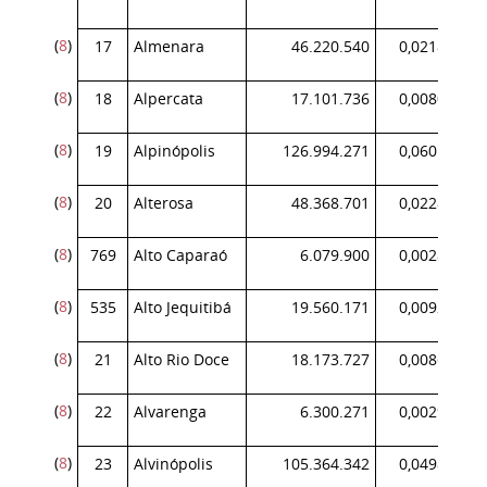
(
8
)
17
Almenara
46.220.540
0,021876
(
8
)
18
Alpercata
17.101.736
0,008094
(
8
)
19
Alpinópolis
126.994.271
0,060106
(
8
)
20
Alterosa
48.368.701
0,022893
(
8
)
769
Alto Caparaó
6.079.900
0,002878
(
8
)
535
Alto Jequitibá
19.560.171
0,009258
(
8
)
21
Alto Rio Doce
18.173.727
0,008602
(
8
)
22
Alvarenga
6.300.271
0,002982
(
8
)
23
Alvinópolis
105.364.342
0,049869