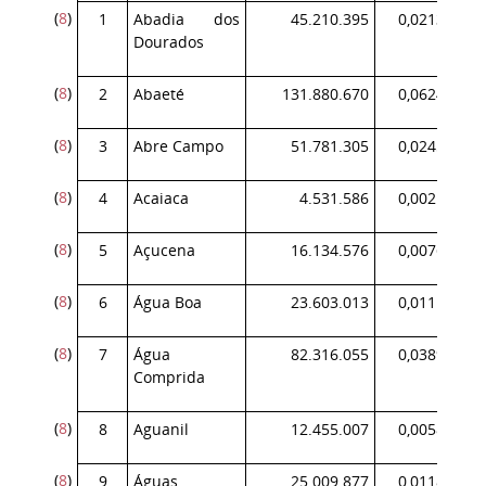
(
8
)
1
Abadia dos
45.210.395
0,021398
Dourados
(
8
)
2
Abaeté
131.880.670
0,062419
(
8
)
3
Abre Campo
51.781.305
0,024508
(
8
)
4
Acaiaca
4.531.586
0,002145
(
8
)
5
Açucena
16.134.576
0,007636
(
8
)
6
Água Boa
23.603.013
0,011171
(
8
)
7
Água
82.316.055
0,038960
Comprida
(
8
)
8
Aguanil
12.455.007
0,005895
(
8
)
9
Águas
25.009.877
0,011837