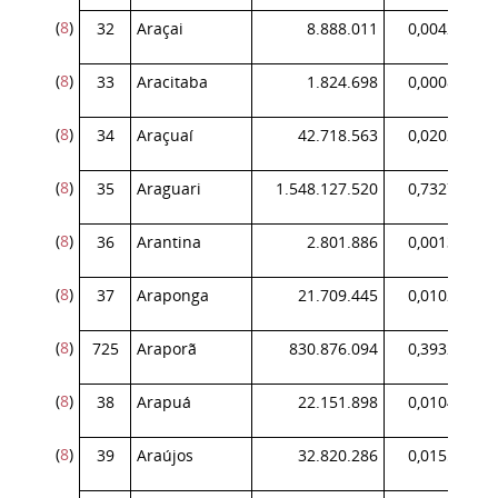
(
8
)
32
Araçai
8.888.011
0,004207
(
8
)
33
Aracitaba
1.824.698
0,000864
(
8
)
34
Araçuaí
42.718.563
0,020219
(
8
)
35
Araguari
1.548.127.520
0,732723
(
8
)
36
Arantina
2.801.886
0,001326
(
8
)
37
Araponga
21.709.445
0,010275
(
8
)
725
Araporã
830.876.094
0,393251
(
8
)
38
Arapuá
22.151.898
0,010484
(
8
)
39
Araújos
32.820.286
0,015534