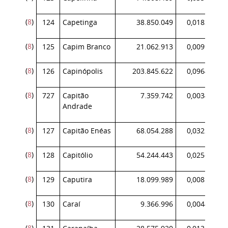
(
8
)
124
Capetinga
38.850.049
0,018388
(
8
)
125
Capim Branco
21.062.913
0,009969
(
8
)
126
Capinópolis
203.845.622
0,096479
(
8
)
727
Capitão
7.359.742
0,003483
Andrade
(
8
)
127
Capitão Enéas
68.054.288
0,032210
(
8
)
128
Capitólio
54.244.443
0,025674
(
8
)
129
Caputira
18.099.989
0,008567
(
8
)
130
Caraí
9.366.996
0,004433
(
8
)