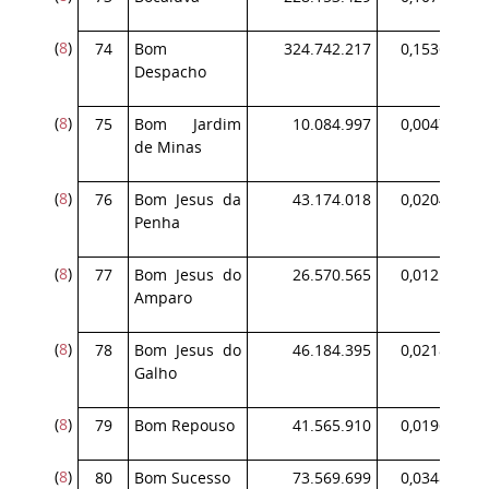
(
8
)
74
Bom
324.742.217
0,153699
Despacho
(
8
)
75
Bom Jardim
10.084.997
0,004773
de Minas
(
8
)
76
Bom Jesus da
43.174.018
0,020434
Penha
(
8
)
77
Bom Jesus do
26.570.565
0,012576
Amparo
(
8
)
78
Bom Jesus do
46.184.395
0,021859
Galho
(
8
)
79
Bom Repouso
41.565.910
0,019673
(
8
)
80
Bom Sucesso
73.569.699
0,034820