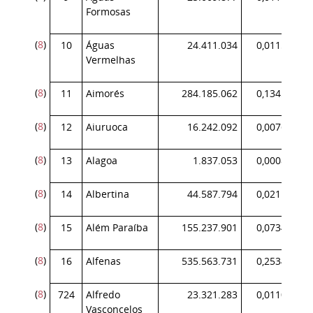
Formosas
(
8
)
10
Águas
24.411.034
0,011554
Vermelhas
(
8
)
11
Aimorés
284.185.062
0,134504
(
8
)
12
Aiuruoca
16.242.092
0,007687
(
8
)
13
Alagoa
1.837.053
0,000869
(
8
)
14
Albertina
44.587.794
0,021103
(
8
)
15
Além Paraíba
155.237.901
0,073474
(
8
)
16
Alfenas
535.563.731
0,253480
(
8
)
724
Alfredo
23.321.283
0,011038
Vasconcelos