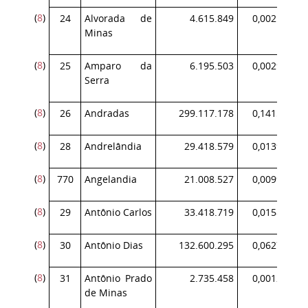
(
8
)
24
Alvorada de
4.615.849
0,002185
Minas
(
8
)
25
Amparo da
6.195.503
0,002932
Serra
(
8
)
26
Andradas
299.117.178
0,141571
(
8
)
28
Andrelândia
29.418.579
0,013924
(
8
)
770
Angelandia
21.008.527
0,009943
(
8
)
29
Antônio Carlos
33.418.719
0,015817
(
8
)
30
Antônio Dias
132.600.295
0,062759
(
8
)
31
Antônio Prado
2.735.458
0,001295
de Minas