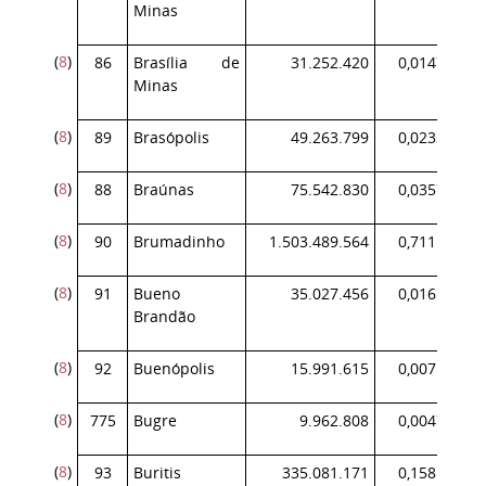
Minas
(
8
)
86
Brasília de
31.252.420
0,014792
Minas
(
8
)
89
Brasópolis
49.263.799
0,023316
(
8
)
88
Braúnas
75.542.830
0,035754
(
8
)
90
Brumadinho
1.503.489.564
0,711596
(
8
)
91
Bueno
35.027.456
0,016578
Brandão
(
8
)
92
Buenópolis
15.991.615
0,007569
(
8
)
775
Bugre
9.962.808
0,004715
(
8
)
93
Buritis
335.081.171
0,158593