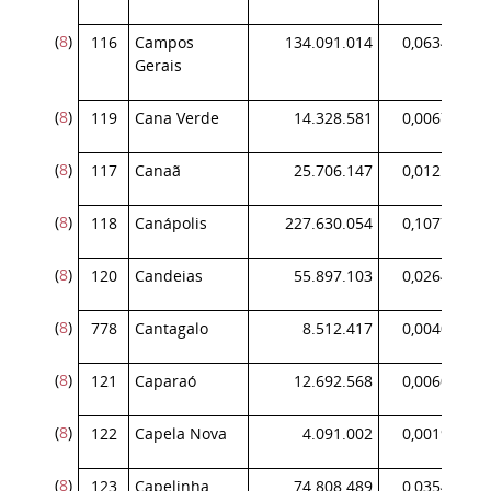
(
8
)
116
Campos
134.091.014
0,063465
Gerais
(
8
)
119
Cana Verde
14.328.581
0,006782
(
8
)
117
Canaã
25.706.147
0,012167
(
8
)
118
Canápolis
227.630.054
0,107736
(
8
)
120
Candeias
55.897.103
0,026456
(
8
)
778
Cantagalo
8.512.417
0,004029
(
8
)
121
Caparaó
12.692.568
0,006007
(
8
)
122
Capela Nova
4.091.002
0,001936
(
8
)
123
Capelinha
74.808.489
0,035407